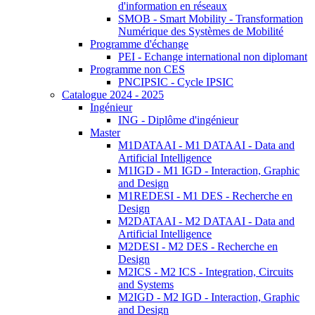
d'information en réseaux
SMOB - Smart Mobility - Transformation
Numérique des Systèmes de Mobilité
Programme d'échange
PEI - Echange international non diplomant
Programme non CES
PNCIPSIC - Cycle IPSIC
Catalogue 2024 - 2025
Ingénieur
ING - Diplôme d'ingénieur
Master
M1DATAAI - M1 DATAAI - Data and
Artificial Intelligence
M1IGD - M1 IGD - Interaction, Graphic
and Design
M1REDESI - M1 DES - Recherche en
Design
M2DATAAI - M2 DATAAI - Data and
Artificial Intelligence
M2DESI - M2 DES - Recherche en
Design
M2ICS - M2 ICS - Integration, Circuits
and Systems
M2IGD - M2 IGD - Interaction, Graphic
and Design