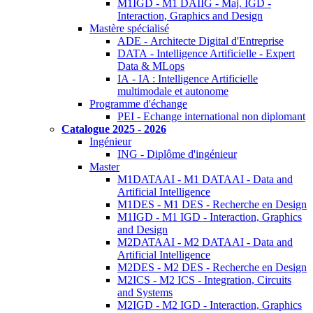
M1IGD - M1 DAIIG - Maj. IGD -
Interaction, Graphics and Design
Mastère spécialisé
ADE - Architecte Digital d'Entreprise
DATA - Intelligence Artificielle - Expert
Data & MLops
IA - IA : Intelligence Artificielle
multimodale et autonome
Programme d'échange
PEI - Echange international non diplomant
Catalogue 2025 - 2026
Ingénieur
ING - Diplôme d'ingénieur
Master
M1DATAAI - M1 DATAAI - Data and
Artificial Intelligence
M1DES - M1 DES - Recherche en Design
M1IGD - M1 IGD - Interaction, Graphics
and Design
M2DATAAI - M2 DATAAI - Data and
Artificial Intelligence
M2DES - M2 DES - Recherche en Design
M2ICS - M2 ICS - Integration, Circuits
and Systems
M2IGD - M2 IGD - Interaction, Graphics