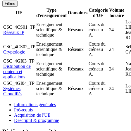
Filtres
Type
Catégorie
Volume
UE
Domaines
d'enseignement
d'UE
horaire
Le
Enseignement
Cours du
CSC_4CS01_TP
L
scientifique &
Réseaux
créneau
24
Réseaux IP
Je
technique
A.
R
Enseignement
Cours du
CSC_4CS02_TP
Sé
scientifique &
Réseaux
créneau
24
Cryptologie
C
technique
A.
CSC_4GI03_TP
Enseignement
Cours du
Na
Distribution de
scientifique &
Réseaux
créneau
24
Je
contenu et
technique
A.
R
applications
CSC_4GI04_TP
Enseignement
Cours du
Le
Systèmes
scientifique &
Réseaux
créneau
24
L
Cloudifiés
technique
A.
Informations générales
Pré-requis
Acquisition de l'UE
Descriptif & programme