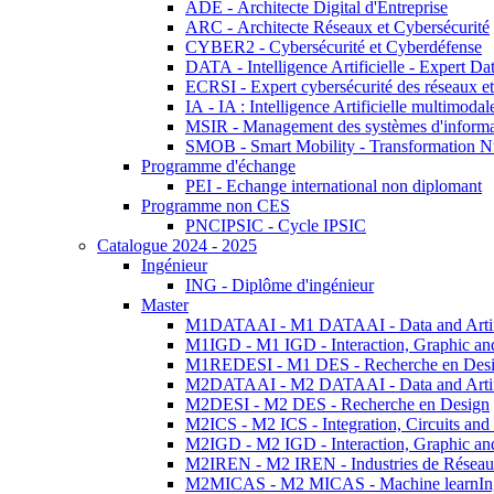
ADE - Architecte Digital d'Entreprise
ARC - Architecte Réseaux et Cybersécurité
CYBER2 - Cybersécurité et Cyberdéfense
DATA - Intelligence Artificielle - Expert 
ECRSI - Expert cybersécurité des réseaux et
IA - IA : Intelligence Artificielle multimoda
MSIR - Management des systèmes d'informa
SMOB - Smart Mobility - Transformation N
Programme d'échange
PEI - Echange international non diplomant
Programme non CES
PNCIPSIC - Cycle IPSIC
Catalogue 2024 - 2025
Ingénieur
ING - Diplôme d'ingénieur
Master
M1DATAAI - M1 DATAAI - Data and Artific
M1IGD - M1 IGD - Interaction, Graphic an
M1REDESI - M1 DES - Recherche en Des
M2DATAAI - M2 DATAAI - Data and Artific
M2DESI - M2 DES - Recherche en Design
M2ICS - M2 ICS - Integration, Circuits and
M2IGD - M2 IGD - Interaction, Graphic an
M2IREN - M2 IREN - Industries de Réseau
M2MICAS - M2 MICAS - Machine learnIng