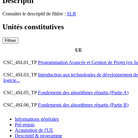
Descriptif
Consulter le descriptif de filière :
SLR
Unités constitutives
Filtres
UE
CSC_4SL01_TP
Programmation Avancée et Gestion de Projet (en Ja
CSC_4SL03_TP
Introduction aux technologies de développement de
logicie...
CSC_4SL05_TP
Fondements des algorithmes répartis (Partie A)
CSC_4SL06_TP
Fondements des algorithmes répartis (Partie B)
Informations générales
Pré-requis
Acquisition de l'UE
Descriptif & programme