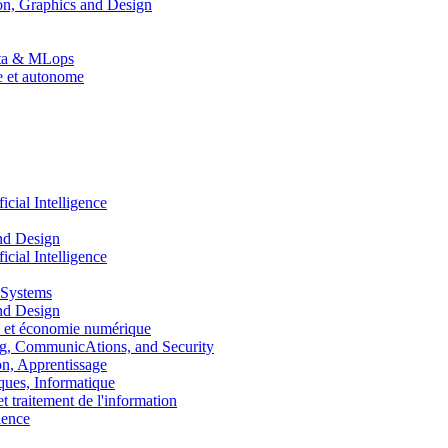
n, Graphics and Design
Data & MLops
le et autonome
ial Intelligence
nd Design
ial Intelligence
 Systems
nd Design
 et économie numérique
, CommunicAtions, and Security
, Apprentissage
ues, Informatique
traitement de l'information
ence