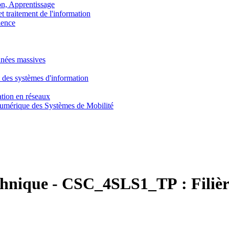
, Apprentissage
traitement de l'information
ence
nnées massives
 des systèmes d'information
tion en réseaux
umérique des Systèmes de Mobilité
chnique
-
CSC_4SLS1_TP :
Filiè