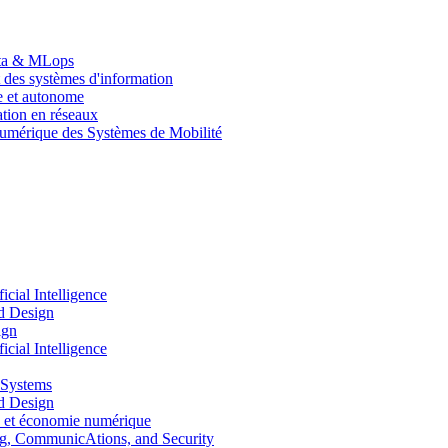
Data & MLops
 des systèmes d'information
le et autonome
tion en réseaux
umérique des Systèmes de Mobilité
ial Intelligence
d Design
ign
ial Intelligence
 Systems
d Design
 et économie numérique
, CommunicAtions, and Security