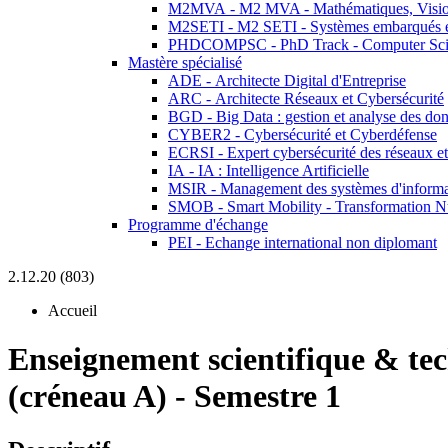
M2MVA - M2 MVA - Mathématiques, Vision
M2SETI - M2 SETI - Systèmes embarqués et 
PHDCOMPSC - PhD Track - Computer Sci
Mastère spécialisé
ADE - Architecte Digital d'Entreprise
ARC - Architecte Réseaux et Cybersécurité
BGD - Big Data : gestion et analyse des do
CYBER2 - Cybersécurité et Cyberdéfense
ECRSI - Expert cybersécurité des réseaux et
IA - IA : Intelligence Artificielle
MSIR - Management des systèmes d'informa
SMOB - Smart Mobility - Transformation N
Programme d'échange
PEI - Echange international non diplomant
2.12.20 (803)
Accueil
Enseignement scientifique & te
(créneau A) - Semestre 1