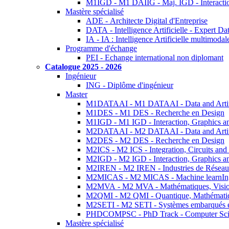
M1IGD - M1 DAIIG - Maj. IGD - Interactio
Mastère spécialisé
ADE - Architecte Digital d'Entreprise
DATA - Intelligence Artificielle - Expert 
IA - IA : Intelligence Artificielle multimoda
Programme d'échange
PEI - Echange international non diplomant
Catalogue 2025 - 2026
Ingénieur
ING - Diplôme d'ingénieur
Master
M1DATAAI - M1 DATAAI - Data and Artific
M1DES - M1 DES - Recherche en Design
M1IGD - M1 IGD - Interaction, Graphics a
M2DATAAI - M2 DATAAI - Data and Artific
M2DES - M2 DES - Recherche en Design
M2ICS - M2 ICS - Integration, Circuits and
M2IGD - M2 IGD - Interaction, Graphics a
M2IREN - M2 IREN - Industries de Réseau
M2MICAS - M2 MICAS - Machine learnIng
M2MVA - M2 MVA - Mathématiques, Vision
M2QMI - M2 QMI - Quantique, Mathématiq
M2SETI - M2 SETI - Systèmes embarqués et 
PHDCOMPSC - PhD Track - Computer Sci
Mastère spécialisé