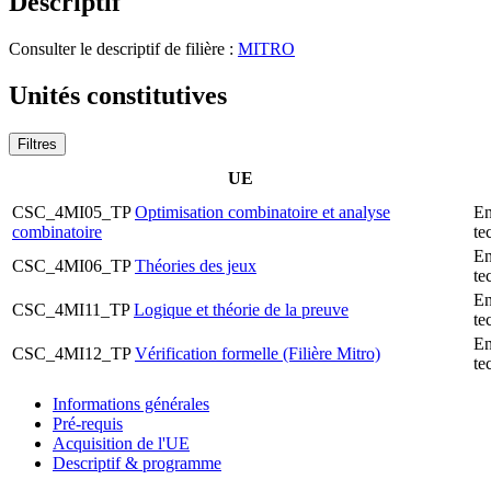
Descriptif
Consulter le descriptif de filière :
MITRO
Unités constitutives
Filtres
UE
CSC_4MI05_TP
Optimisation combinatoire et analyse
En
combinatoire
te
En
CSC_4MI06_TP
Théories des jeux
te
En
CSC_4MI11_TP
Logique et théorie de la preuve
te
En
CSC_4MI12_TP
Vérification formelle (Filière Mitro)
te
Informations générales
Pré-requis
Acquisition de l'UE
Descriptif & programme