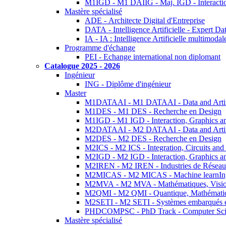
M1IGD - M1 DAIIG - Maj. IGD - Interactio
Mastère spécialisé
ADE - Architecte Digital d'Entreprise
DATA - Intelligence Artificielle - Expert 
IA - IA : Intelligence Artificielle multimoda
Programme d'échange
PEI - Echange international non diplomant
Catalogue 2025 - 2026
Ingénieur
ING - Diplôme d'ingénieur
Master
M1DATAAI - M1 DATAAI - Data and Artific
M1DES - M1 DES - Recherche en Design
M1IGD - M1 IGD - Interaction, Graphics a
M2DATAAI - M2 DATAAI - Data and Artific
M2DES - M2 DES - Recherche en Design
M2ICS - M2 ICS - Integration, Circuits and
M2IGD - M2 IGD - Interaction, Graphics a
M2IREN - M2 IREN - Industries de Réseau
M2MICAS - M2 MICAS - Machine learnIng
M2MVA - M2 MVA - Mathématiques, Vision
M2QMI - M2 QMI - Quantique, Mathématiq
M2SETI - M2 SETI - Systèmes embarqués et 
PHDCOMPSC - PhD Track - Computer Sci
Mastère spécialisé