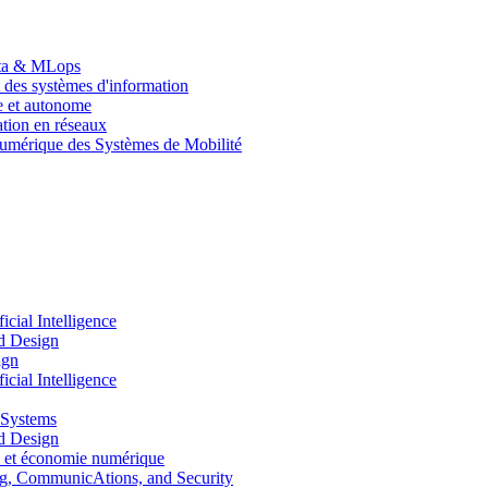
Data & MLops
 des systèmes d'information
le et autonome
tion en réseaux
umérique des Systèmes de Mobilité
ial Intelligence
d Design
ign
ial Intelligence
 Systems
d Design
 et économie numérique
, CommunicAtions, and Security