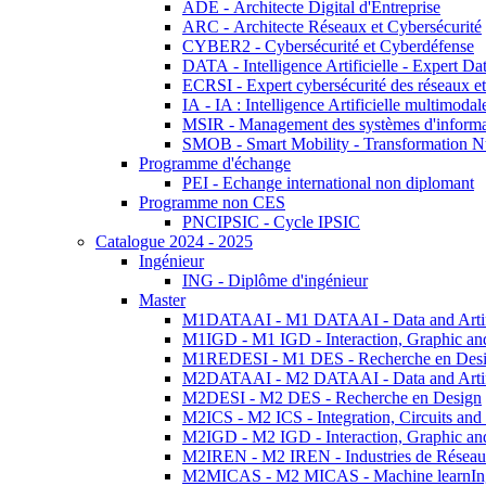
ADE - Architecte Digital d'Entreprise
ARC - Architecte Réseaux et Cybersécurité
CYBER2 - Cybersécurité et Cyberdéfense
DATA - Intelligence Artificielle - Expert 
ECRSI - Expert cybersécurité des réseaux et
IA - IA : Intelligence Artificielle multimoda
MSIR - Management des systèmes d'informa
SMOB - Smart Mobility - Transformation N
Programme d'échange
PEI - Echange international non diplomant
Programme non CES
PNCIPSIC - Cycle IPSIC
Catalogue 2024 - 2025
Ingénieur
ING - Diplôme d'ingénieur
Master
M1DATAAI - M1 DATAAI - Data and Artific
M1IGD - M1 IGD - Interaction, Graphic an
M1REDESI - M1 DES - Recherche en Des
M2DATAAI - M2 DATAAI - Data and Artific
M2DESI - M2 DES - Recherche en Design
M2ICS - M2 ICS - Integration, Circuits and
M2IGD - M2 IGD - Interaction, Graphic an
M2IREN - M2 IREN - Industries de Réseau
M2MICAS - M2 MICAS - Machine learnIng