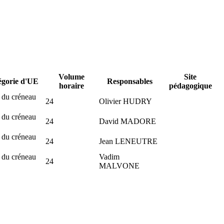
Volume
Site
égorie d'UE
Responsables
horaire
pédagogique
 du créneau
24
Olivier HUDRY
 du créneau
24
David MADORE
 du créneau
24
Jean LENEUTRE
 du créneau
Vadim
24
MALVONE