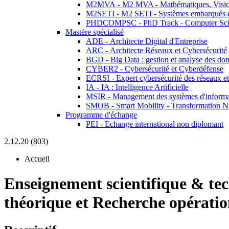
M2MVA - M2 MVA - Mathématiques, Vision
M2SETI - M2 SETI - Systèmes embarqués et 
PHDCOMPSC - PhD Track - Computer Sci
Mastère spécialisé
ADE - Architecte Digital d'Entreprise
ARC - Architecte Réseaux et Cybersécurité
BGD - Big Data : gestion et analyse des do
CYBER2 - Cybersécurité et Cyberdéfense
ECRSI - Expert cybersécurité des réseaux et
IA - IA : Intelligence Artificielle
MSIR - Management des systèmes d'informa
SMOB - Smart Mobility - Transformation N
Programme d'échange
PEI - Echange international non diplomant
2.12.20 (803)
Accueil
Enseignement scientifique & te
théorique et Recherche opératio