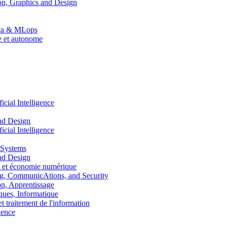
n, Graphics and Design
Data & MLops
le et autonome
ial Intelligence
nd Design
ial Intelligence
 Systems
nd Design
 et économie numérique
, CommunicAtions, and Security
, Apprentissage
ues, Informatique
traitement de l'information
ence