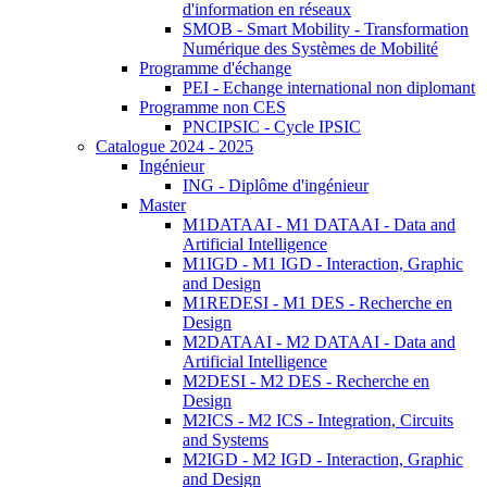
d'information en réseaux
SMOB - Smart Mobility - Transformation
Numérique des Systèmes de Mobilité
Programme d'échange
PEI - Echange international non diplomant
Programme non CES
PNCIPSIC - Cycle IPSIC
Catalogue 2024 - 2025
Ingénieur
ING - Diplôme d'ingénieur
Master
M1DATAAI - M1 DATAAI - Data and
Artificial Intelligence
M1IGD - M1 IGD - Interaction, Graphic
and Design
M1REDESI - M1 DES - Recherche en
Design
M2DATAAI - M2 DATAAI - Data and
Artificial Intelligence
M2DESI - M2 DES - Recherche en
Design
M2ICS - M2 ICS - Integration, Circuits
and Systems
M2IGD - M2 IGD - Interaction, Graphic
and Design