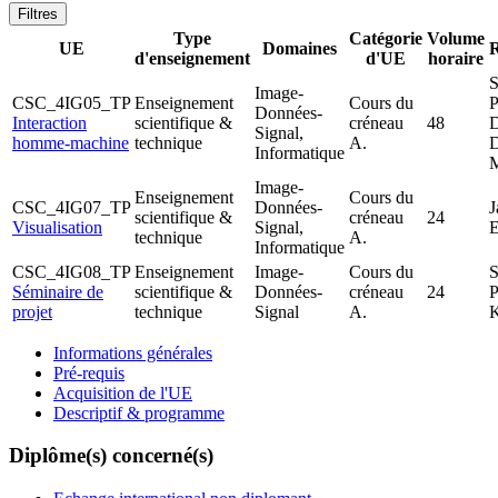
Filtres
Type
Catégorie
Volume
UE
Domaines
R
d'enseignement
d'UE
horaire
Image-
CSC_4IG05_TP
Enseignement
Cours du
Données-
Interaction
scientifique &
créneau
48
D
Signal,
homme-machine
technique
A.
Informatique
Image-
Enseignement
Cours du
CSC_4IG07_TP
Données-
J
scientifique &
créneau
24
Visualisation
Signal,
technique
A.
Informatique
CSC_4IG08_TP
Enseignement
Image-
Cours du
Séminaire de
scientifique &
Données-
créneau
24
projet
technique
Signal
A.
Informations générales
Pré-requis
Acquisition de l'UE
Descriptif & programme
Diplôme(s) concerné(s)