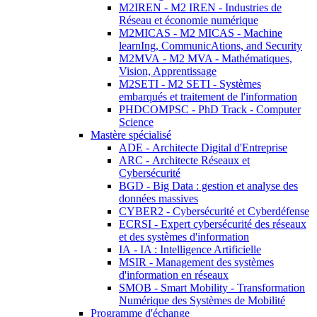
M2IREN - M2 IREN - Industries de
Réseau et économie numérique
M2MICAS - M2 MICAS - Machine
learnIng, CommunicAtions, and Security
M2MVA - M2 MVA - Mathématiques,
Vision, Apprentissage
M2SETI - M2 SETI - Systèmes
embarqués et traitement de l'information
PHDCOMPSC - PhD Track - Computer
Science
Mastère spécialisé
ADE - Architecte Digital d'Entreprise
ARC - Architecte Réseaux et
Cybersécurité
BGD - Big Data : gestion et analyse des
données massives
CYBER2 - Cybersécurité et Cyberdéfense
ECRSI - Expert cybersécurité des réseaux
et des systèmes d'information
IA - IA : Intelligence Artificielle
MSIR - Management des systèmes
d'information en réseaux
SMOB - Smart Mobility - Transformation
Numérique des Systèmes de Mobilité
Programme d'échange