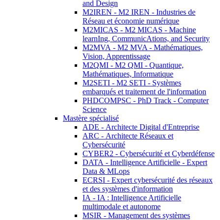
and Design
M2IREN - M2 IREN - Industries de
Réseau et économie numérique
M2MICAS - M2 MICAS - Machine
learnIng, CommunicAtions, and Security
M2MVA - M2 MVA - Mathématiques,
Vision, Apprentissage
M2QMI - M2 QMI - Quantique,
Mathématiques, Informatique
M2SETI - M2 SETI - Systèmes
embarqués et traitement de l'information
PHDCOMPSC - PhD Track - Computer
Science
Mastère spécialisé
ADE - Architecte Digital d'Entreprise
ARC - Architecte Réseaux et
Cybersécurité
CYBER2 - Cybersécurité et Cyberdéfense
DATA - Intelligence Artificielle - Expert
Data & MLops
ECRSI - Expert cybersécurité des réseaux
et des systèmes d'information
IA - IA : Intelligence Artificielle
multimodale et autonome
MSIR - Management des systèmes