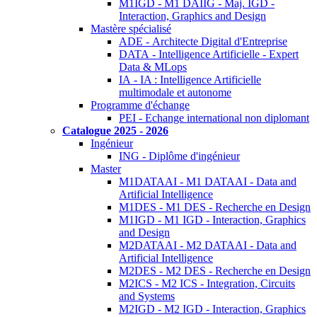
M1IGD - M1 DAIIG - Maj. IGD -
Interaction, Graphics and Design
Mastère spécialisé
ADE - Architecte Digital d'Entreprise
DATA - Intelligence Artificielle - Expert
Data & MLops
IA - IA : Intelligence Artificielle
multimodale et autonome
Programme d'échange
PEI - Echange international non diplomant
Catalogue 2025 - 2026
Ingénieur
ING - Diplôme d'ingénieur
Master
M1DATAAI - M1 DATAAI - Data and
Artificial Intelligence
M1DES - M1 DES - Recherche en Design
M1IGD - M1 IGD - Interaction, Graphics
and Design
M2DATAAI - M2 DATAAI - Data and
Artificial Intelligence
M2DES - M2 DES - Recherche en Design
M2ICS - M2 ICS - Integration, Circuits
and Systems
M2IGD - M2 IGD - Interaction, Graphics