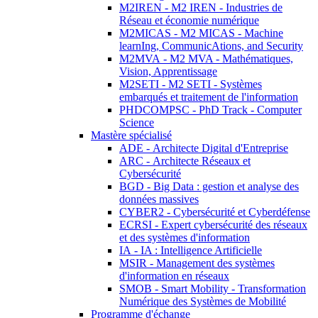
M2IREN - M2 IREN - Industries de
Réseau et économie numérique
M2MICAS - M2 MICAS - Machine
learnIng, CommunicAtions, and Security
M2MVA - M2 MVA - Mathématiques,
Vision, Apprentissage
M2SETI - M2 SETI - Systèmes
embarqués et traitement de l'information
PHDCOMPSC - PhD Track - Computer
Science
Mastère spécialisé
ADE - Architecte Digital d'Entreprise
ARC - Architecte Réseaux et
Cybersécurité
BGD - Big Data : gestion et analyse des
données massives
CYBER2 - Cybersécurité et Cyberdéfense
ECRSI - Expert cybersécurité des réseaux
et des systèmes d'information
IA - IA : Intelligence Artificielle
MSIR - Management des systèmes
d'information en réseaux
SMOB - Smart Mobility - Transformation
Numérique des Systèmes de Mobilité
Programme d'échange