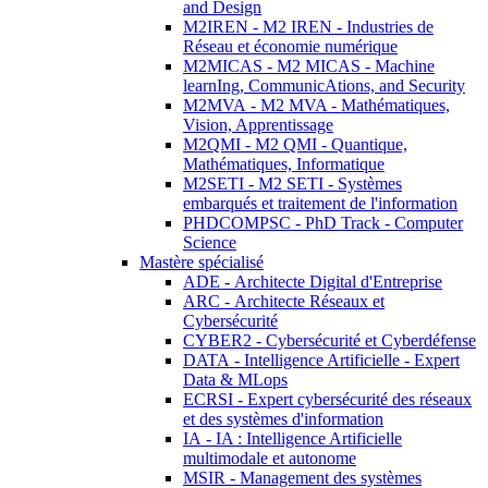
and Design
M2IREN - M2 IREN - Industries de
Réseau et économie numérique
M2MICAS - M2 MICAS - Machine
learnIng, CommunicAtions, and Security
M2MVA - M2 MVA - Mathématiques,
Vision, Apprentissage
M2QMI - M2 QMI - Quantique,
Mathématiques, Informatique
M2SETI - M2 SETI - Systèmes
embarqués et traitement de l'information
PHDCOMPSC - PhD Track - Computer
Science
Mastère spécialisé
ADE - Architecte Digital d'Entreprise
ARC - Architecte Réseaux et
Cybersécurité
CYBER2 - Cybersécurité et Cyberdéfense
DATA - Intelligence Artificielle - Expert
Data & MLops
ECRSI - Expert cybersécurité des réseaux
et des systèmes d'information
IA - IA : Intelligence Artificielle
multimodale et autonome
MSIR - Management des systèmes