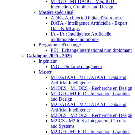
M1IGD - M1 DAIIG - Maj. IGD -
Interaction, Graphics and Design
Mastère spécialisé
ADE - Architecte Digital d'Entreprise
DATA - Intelligence Artificielle - Expert
Data & MLops
IA - IA : Intelligence Artificielle
multimodale et autonome
Programme d'échange
PEI - Echange international non diplomant
Catalogue 2025 - 2026
Ingénieur
ING - Diplôme d'ingénieur
Master
M1DATAAI - M1 DATAAI - Data and
Artificial Intelligence
M1DES - M1 DES - Recherche en Design
M1IGD - M1 IGD - Interaction, Graphics
and Design
M2DATAAI - M2 DATAAI - Data and
Artificial Intelligence
M2DES - M2 DES - Recherche en Design
M2ICS - M2 ICS - Integration, Circuits
and Systems
M2IGD - M2 IGD - Interaction, Graphics