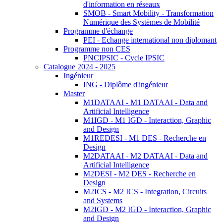
d'information en réseaux
SMOB - Smart Mobility - Transformation
Numérique des Systèmes de Mobilité
Programme d'échange
PEI - Echange international non diplomant
Programme non CES
PNCIPSIC - Cycle IPSIC
Catalogue 2024 - 2025
Ingénieur
ING - Diplôme d'ingénieur
Master
M1DATAAI - M1 DATAAI - Data and
Artificial Intelligence
M1IGD - M1 IGD - Interaction, Graphic
and Design
M1REDESI - M1 DES - Recherche en
Design
M2DATAAI - M2 DATAAI - Data and
Artificial Intelligence
M2DESI - M2 DES - Recherche en
Design
M2ICS - M2 ICS - Integration, Circuits
and Systems
M2IGD - M2 IGD - Interaction, Graphic
and Design