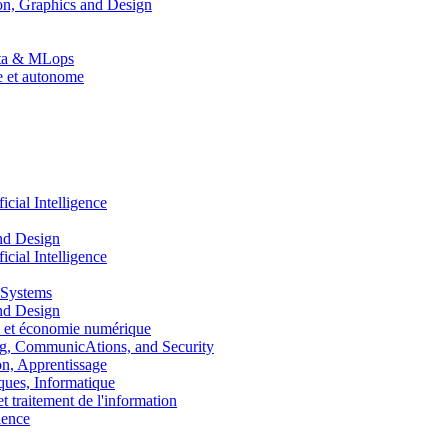
n, Graphics and Design
Data & MLops
le et autonome
ial Intelligence
nd Design
ial Intelligence
 Systems
nd Design
 et économie numérique
, CommunicAtions, and Security
, Apprentissage
ues, Informatique
traitement de l'information
ence