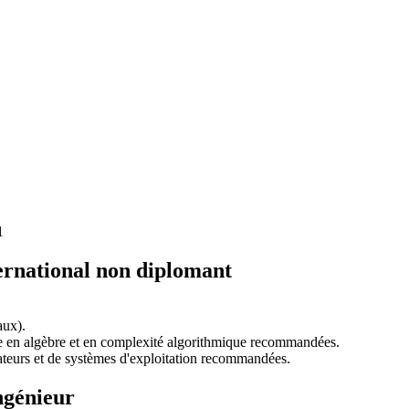
1
ernational non diplomant
aux).
e en algèbre et en complexité algorithmique recommandées.
nateurs et de systèmes d'exploitation recommandées.
ngénieur