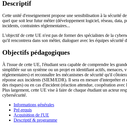
Descriptif
Cette unité d'enseignement propose une sensibilisation à la sécurité de
quel que soit leur futur métier (développement logiciel, réseau, data, pr
incidents, contraintes réglementaires...
L'objectif de cette UE n'est pas de former des spécialistes de la cyber
qu'il rencontrera dans son métier, dialoguer avec les équipes sécurit
Objectifs pédagogiques
À l'issue de cette UE, l'étudiant sera capable de comprendre les gran
simplifiée sur un système ou un projet en identifiant actifs, menaces, vu
réglementaires) et reconnaître les mécanismes de sécurité qu'il côtoiera 
réponse aux incidents (SIEM/EDR). Il sera en mesure d'interpréter et d
des risques) ou en cas d'incident (réaction attendue, coopération ave
Plus largement, cette UE vise à faire de chaque étudiant un acteur resp
cybersécurité.
Informations générales
Pré-requis
Acquisition de l'UE
Descriptif & programme