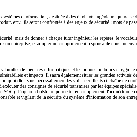
s systèmes d'information, destinée à des étudiants ingénieurs qui ne se d
oduit, etc.), ils seront confrontés à des enjeux de sécurité : mots de pas
sécurité, mais de donner à chaque futur ingénieur les repères, le vocabul
é de son entreprise, et adopter un comportement responsable dans un en
des familles de menaces informatiques et les bonnes pratiques d'hygiène
lnérabilités et impacts. Il saura également situer les grandes activités d
au quotidien sans nécessairement les voir : certificats et chaîne de confi
'exécuter des consignes de sécurité transmises par les équipes spécialis
c le SOC). L'option choisie lui permettra en complément d'acquérir une 
onsable et vigilant de la sécurité du système d'information de son entre