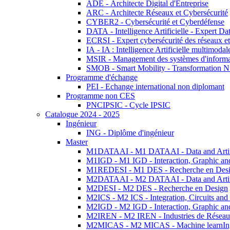
ADE - Architecte Digital d'Entreprise
ARC - Architecte Réseaux et Cybersécurité
CYBER2 - Cybersécurité et Cyberdéfense
DATA - Intelligence Artificielle - Expert 
ECRSI - Expert cybersécurité des réseaux et
IA - IA : Intelligence Artificielle multimoda
MSIR - Management des systèmes d'informa
SMOB - Smart Mobility - Transformation N
Programme d'échange
PEI - Echange international non diplomant
Programme non CES
PNCIPSIC - Cycle IPSIC
Catalogue 2024 - 2025
Ingénieur
ING - Diplôme d'ingénieur
Master
M1DATAAI - M1 DATAAI - Data and Artific
M1IGD - M1 IGD - Interaction, Graphic an
M1REDESI - M1 DES - Recherche en Des
M2DATAAI - M2 DATAAI - Data and Artific
M2DESI - M2 DES - Recherche en Design
M2ICS - M2 ICS - Integration, Circuits and
M2IGD - M2 IGD - Interaction, Graphic an
M2IREN - M2 IREN - Industries de Réseau
M2MICAS - M2 MICAS - Machine learnIng