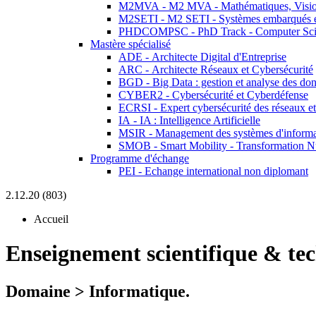
M2MVA - M2 MVA - Mathématiques, Vision
M2SETI - M2 SETI - Systèmes embarqués et 
PHDCOMPSC - PhD Track - Computer Sci
Mastère spécialisé
ADE - Architecte Digital d'Entreprise
ARC - Architecte Réseaux et Cybersécurité
BGD - Big Data : gestion et analyse des do
CYBER2 - Cybersécurité et Cyberdéfense
ECRSI - Expert cybersécurité des réseaux et
IA - IA : Intelligence Artificielle
MSIR - Management des systèmes d'informa
SMOB - Smart Mobility - Transformation N
Programme d'échange
PEI - Echange international non diplomant
2.12.20 (803)
Accueil
Enseignement scientifique & te
Domaine > Informatique.