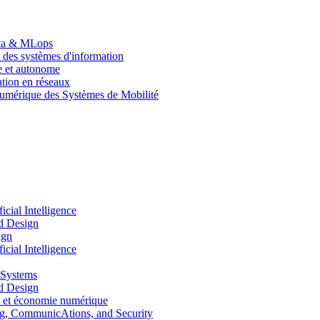
Data & MLops
 des systèmes d'information
le et autonome
tion en réseaux
umérique des Systèmes de Mobilité
ial Intelligence
d Design
ign
ial Intelligence
 Systems
d Design
 et économie numérique
, CommunicAtions, and Security