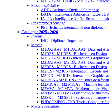
M1IGD - M1 DAIIG - Maj. IGD - Interactio
Mastère spécialisé
ADE - Architecte Digital d'Entreprise
DATA - Intelligence Artificielle - Expert 
IA - IA : Intelligence Artificielle multimoda
Programme d'échange
PEI - Echange international non diplomant
Catalogue 2025 - 2026
Ingénieur
ING - Diplôme d'ingénieur
Master
M1DATAAI - M1 DATAAI - Data and Artific
M1DES - M1 DES - Recherche en Design
M1IGD - M1 IGD - Interaction, Graphics a
M2DATAAI - M2 DATAAI - Data and Artific
M2DES - M2 DES - Recherche en Design
M2ICS - M2 ICS - Integration, Circuits and
M2IGD - M2 IGD - Interaction, Graphics a
M2IREN - M2 IREN - Industries de Réseau
M2MICAS - M2 MICAS - Machine learnIng
M2MVA - M2 MVA - Mathématiques, Vision
M2QMI - M2 QMI - Quantique, Mathématiq
M2SETI - M2 SETI - Systèmes embarqués et 
PHDCOMPSC - PhD Track - Computer Sci
Mastère spécialisé