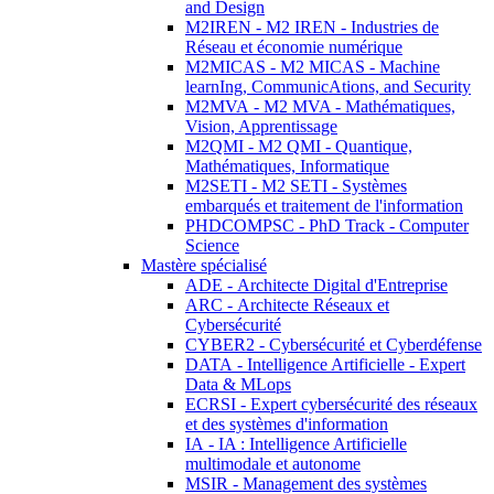
and Design
M2IREN - M2 IREN - Industries de
Réseau et économie numérique
M2MICAS - M2 MICAS - Machine
learnIng, CommunicAtions, and Security
M2MVA - M2 MVA - Mathématiques,
Vision, Apprentissage
M2QMI - M2 QMI - Quantique,
Mathématiques, Informatique
M2SETI - M2 SETI - Systèmes
embarqués et traitement de l'information
PHDCOMPSC - PhD Track - Computer
Science
Mastère spécialisé
ADE - Architecte Digital d'Entreprise
ARC - Architecte Réseaux et
Cybersécurité
CYBER2 - Cybersécurité et Cyberdéfense
DATA - Intelligence Artificielle - Expert
Data & MLops
ECRSI - Expert cybersécurité des réseaux
et des systèmes d'information
IA - IA : Intelligence Artificielle
multimodale et autonome
MSIR - Management des systèmes