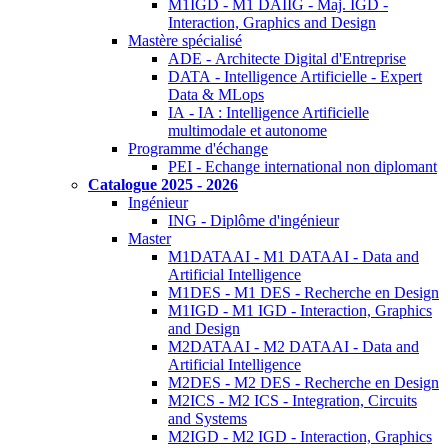
M1IGD - M1 DAIIG - Maj. IGD -
Interaction, Graphics and Design
Mastère spécialisé
ADE - Architecte Digital d'Entreprise
DATA - Intelligence Artificielle - Expert
Data & MLops
IA - IA : Intelligence Artificielle
multimodale et autonome
Programme d'échange
PEI - Echange international non diplomant
Catalogue 2025 - 2026
Ingénieur
ING - Diplôme d'ingénieur
Master
M1DATAAI - M1 DATAAI - Data and
Artificial Intelligence
M1DES - M1 DES - Recherche en Design
M1IGD - M1 IGD - Interaction, Graphics
and Design
M2DATAAI - M2 DATAAI - Data and
Artificial Intelligence
M2DES - M2 DES - Recherche en Design
M2ICS - M2 ICS - Integration, Circuits
and Systems
M2IGD - M2 IGD - Interaction, Graphics