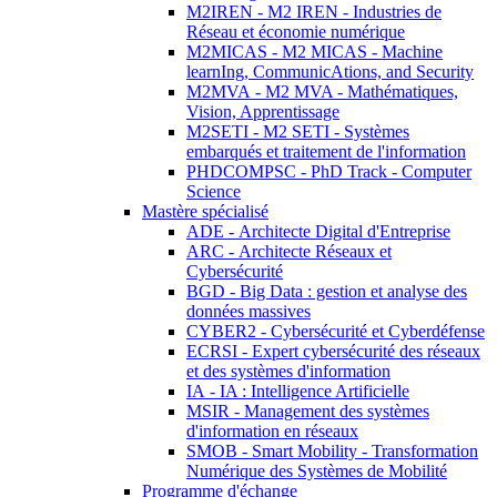
M2IREN - M2 IREN - Industries de
Réseau et économie numérique
M2MICAS - M2 MICAS - Machine
learnIng, CommunicAtions, and Security
M2MVA - M2 MVA - Mathématiques,
Vision, Apprentissage
M2SETI - M2 SETI - Systèmes
embarqués et traitement de l'information
PHDCOMPSC - PhD Track - Computer
Science
Mastère spécialisé
ADE - Architecte Digital d'Entreprise
ARC - Architecte Réseaux et
Cybersécurité
BGD - Big Data : gestion et analyse des
données massives
CYBER2 - Cybersécurité et Cyberdéfense
ECRSI - Expert cybersécurité des réseaux
et des systèmes d'information
IA - IA : Intelligence Artificielle
MSIR - Management des systèmes
d'information en réseaux
SMOB - Smart Mobility - Transformation
Numérique des Systèmes de Mobilité
Programme d'échange