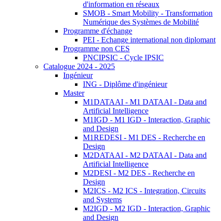
d'information en réseaux
SMOB - Smart Mobility - Transformation
Numérique des Systèmes de Mobilité
Programme d'échange
PEI - Echange international non diplomant
Programme non CES
PNCIPSIC - Cycle IPSIC
Catalogue 2024 - 2025
Ingénieur
ING - Diplôme d'ingénieur
Master
M1DATAAI - M1 DATAAI - Data and
Artificial Intelligence
M1IGD - M1 IGD - Interaction, Graphic
and Design
M1REDESI - M1 DES - Recherche en
Design
M2DATAAI - M2 DATAAI - Data and
Artificial Intelligence
M2DESI - M2 DES - Recherche en
Design
M2ICS - M2 ICS - Integration, Circuits
and Systems
M2IGD - M2 IGD - Interaction, Graphic
and Design