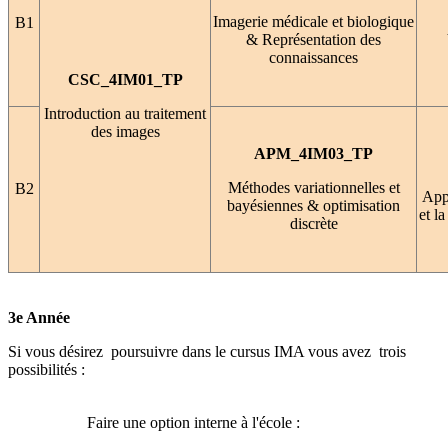
Imagerie médicale et biologique
B1
& Représentation des
connaissances
CSC_4IM01_TP
Introduction au traitement
des images
APM_4IM03_TP
Méthodes variationnelles et
B2
Appr
bayésiennes & optimisation
et l
discrète
3e Année
Si vous désirez poursuivre dans le cursus IMA vous avez trois
possibilités :
Faire une option interne à l'école :