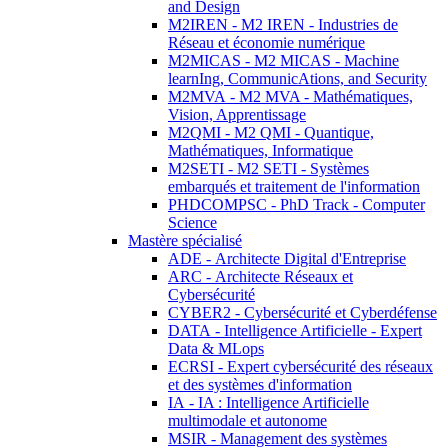
and Design
M2IREN - M2 IREN - Industries de
Réseau et économie numérique
M2MICAS - M2 MICAS - Machine
learnIng, CommunicAtions, and Security
M2MVA - M2 MVA - Mathématiques,
Vision, Apprentissage
M2QMI - M2 QMI - Quantique,
Mathématiques, Informatique
M2SETI - M2 SETI - Systèmes
embarqués et traitement de l'information
PHDCOMPSC - PhD Track - Computer
Science
Mastère spécialisé
ADE - Architecte Digital d'Entreprise
ARC - Architecte Réseaux et
Cybersécurité
CYBER2 - Cybersécurité et Cyberdéfense
DATA - Intelligence Artificielle - Expert
Data & MLops
ECRSI - Expert cybersécurité des réseaux
et des systèmes d'information
IA - IA : Intelligence Artificielle
multimodale et autonome
MSIR - Management des systèmes