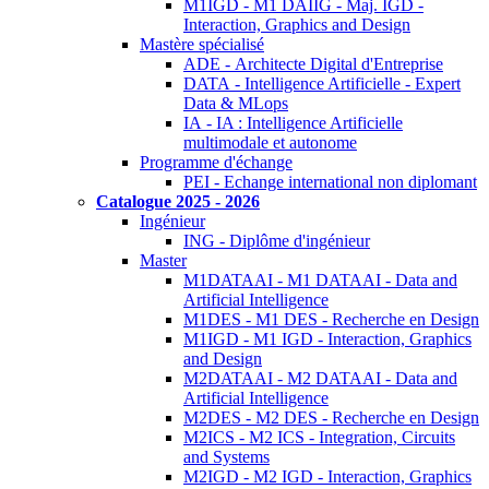
M1IGD - M1 DAIIG - Maj. IGD -
Interaction, Graphics and Design
Mastère spécialisé
ADE - Architecte Digital d'Entreprise
DATA - Intelligence Artificielle - Expert
Data & MLops
IA - IA : Intelligence Artificielle
multimodale et autonome
Programme d'échange
PEI - Echange international non diplomant
Catalogue 2025 - 2026
Ingénieur
ING - Diplôme d'ingénieur
Master
M1DATAAI - M1 DATAAI - Data and
Artificial Intelligence
M1DES - M1 DES - Recherche en Design
M1IGD - M1 IGD - Interaction, Graphics
and Design
M2DATAAI - M2 DATAAI - Data and
Artificial Intelligence
M2DES - M2 DES - Recherche en Design
M2ICS - M2 ICS - Integration, Circuits
and Systems
M2IGD - M2 IGD - Interaction, Graphics