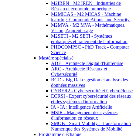
M2IREN - M2 IREN - Industries de
Réseau et économie numérique
M2MICAS - M2 MICAS - Machine
learnIng, CommunicAtions, and Security
M2MVA - M2 MVA - Mathématiques,
Vision, Apprentissage
M2SETI - M2 SETI - Systèmes
embarqués et traitement de l'information
PHDCOMPSC - PhD Track - Computer
Science
Mastère spécialisé
ADE - Architecte Digital d'Entreprise
ARC - Architecte Réseaux et
Cybersécurité
BGD - Big Data : gestion et analyse des
données massives
CYBER2 - Cybersécurité et Cyberdéfense
ECRSI - Expert cybersécurité des réseaux
et des systèmes d'information
IA - IA : Intelligence Artificielle
MSIR - Management des systèmes
d'information en réseaux
SMOB - Smart Mobility - Transformation
Numérique des Systèmes de Mobilité
Programme d'échange