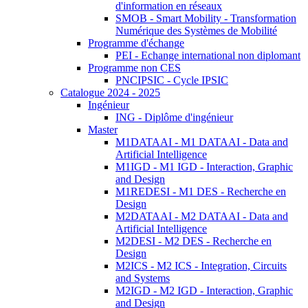
d'information en réseaux
SMOB - Smart Mobility - Transformation
Numérique des Systèmes de Mobilité
Programme d'échange
PEI - Echange international non diplomant
Programme non CES
PNCIPSIC - Cycle IPSIC
Catalogue 2024 - 2025
Ingénieur
ING - Diplôme d'ingénieur
Master
M1DATAAI - M1 DATAAI - Data and
Artificial Intelligence
M1IGD - M1 IGD - Interaction, Graphic
and Design
M1REDESI - M1 DES - Recherche en
Design
M2DATAAI - M2 DATAAI - Data and
Artificial Intelligence
M2DESI - M2 DES - Recherche en
Design
M2ICS - M2 ICS - Integration, Circuits
and Systems
M2IGD - M2 IGD - Interaction, Graphic
and Design