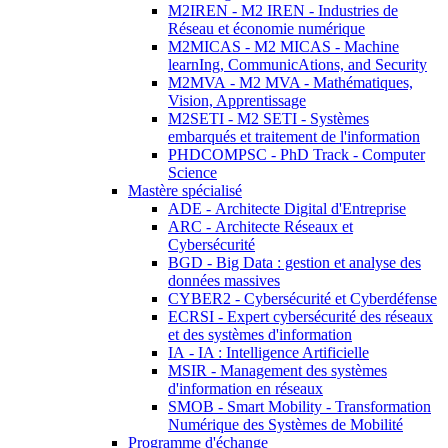
M2IREN - M2 IREN - Industries de
Réseau et économie numérique
M2MICAS - M2 MICAS - Machine
learnIng, CommunicAtions, and Security
M2MVA - M2 MVA - Mathématiques,
Vision, Apprentissage
M2SETI - M2 SETI - Systèmes
embarqués et traitement de l'information
PHDCOMPSC - PhD Track - Computer
Science
Mastère spécialisé
ADE - Architecte Digital d'Entreprise
ARC - Architecte Réseaux et
Cybersécurité
BGD - Big Data : gestion et analyse des
données massives
CYBER2 - Cybersécurité et Cyberdéfense
ECRSI - Expert cybersécurité des réseaux
et des systèmes d'information
IA - IA : Intelligence Artificielle
MSIR - Management des systèmes
d'information en réseaux
SMOB - Smart Mobility - Transformation
Numérique des Systèmes de Mobilité
Programme d'échange