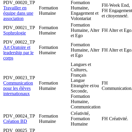
PDV_00020_TP
Formation
FH-Week End,
Travailler en
Formation
Humaine,
FH Engagemen
équipe dans une
Humaine
Engagement et
et citoyenneté.
association
Volontariat
Formation
PDV_00021_TP
Formation
Humaine, Alter
FH Alter et Ego
Sophrologie
Humaine
et Ego
PDV_00022_TP
Formation
Art Oratoire et
Formation
Humaine, Alter
FH Alter et Ego
leadership par le
Humaine
et Ego
corps
Langues et
Cultures,
Français
PDV_00023_TP
Langue
Communication
Formation
FH
Etrangère et/ou
pour les élèves
Humaine
Communication
Seconde,
internationaux
Formation
Humaine,
Communication
Créativité,
PDV_00024_TP
Formation
Formation
FH Créativité.
Création BD
Humaine
Humaine
PDV_00025_TP