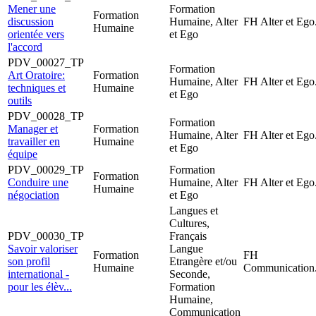
Mener une
Formation
Formation
discussion
Humaine, Alter
FH Alter et Ego
Humaine
orientée vers
et Ego
l'accord
PDV_00027_TP
Formation
Art Oratoire:
Formation
Humaine, Alter
FH Alter et Ego
techniques et
Humaine
et Ego
outils
PDV_00028_TP
Formation
Manager et
Formation
Humaine, Alter
FH Alter et Ego
travailler en
Humaine
et Ego
équipe
PDV_00029_TP
Formation
Formation
Conduire une
Humaine, Alter
FH Alter et Ego
Humaine
négociation
et Ego
Langues et
Cultures,
PDV_00030_TP
Français
Savoir valoriser
Langue
Formation
FH
son profil
Etrangère et/ou
Humaine
Communication
international -
Seconde,
pour les élèv...
Formation
Humaine,
Communication