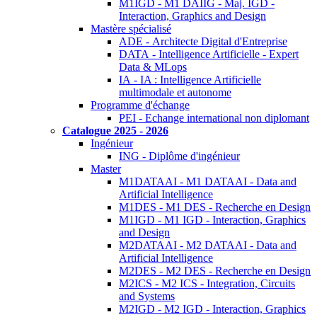
M1IGD - M1 DAIIG - Maj. IGD -
Interaction, Graphics and Design
Mastère spécialisé
ADE - Architecte Digital d'Entreprise
DATA - Intelligence Artificielle - Expert
Data & MLops
IA - IA : Intelligence Artificielle
multimodale et autonome
Programme d'échange
PEI - Echange international non diplomant
Catalogue 2025 - 2026
Ingénieur
ING - Diplôme d'ingénieur
Master
M1DATAAI - M1 DATAAI - Data and
Artificial Intelligence
M1DES - M1 DES - Recherche en Design
M1IGD - M1 IGD - Interaction, Graphics
and Design
M2DATAAI - M2 DATAAI - Data and
Artificial Intelligence
M2DES - M2 DES - Recherche en Design
M2ICS - M2 ICS - Integration, Circuits
and Systems
M2IGD - M2 IGD - Interaction, Graphics