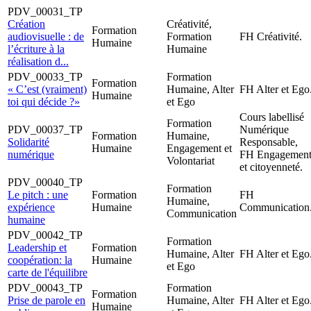
PDV_00031_TP
Création
Créativité,
Formation
audiovisuelle : de
Formation
FH Créativité.
Humaine
l’écriture à la
Humaine
réalisation d...
PDV_00033_TP
Formation
Formation
« C’est (vraiment)
Humaine, Alter
FH Alter et Ego
Humaine
toi qui décide ?»
et Ego
Cours labellisé
Formation
PDV_00037_TP
Numérique
Formation
Humaine,
Solidarité
Responsable,
Humaine
Engagement et
numérique
FH Engagemen
Volontariat
et citoyenneté.
PDV_00040_TP
Formation
Le pitch : une
Formation
FH
Humaine,
expérience
Humaine
Communication
Communication
humaine
PDV_00042_TP
Formation
Leadership et
Formation
Humaine, Alter
FH Alter et Ego
coopération: la
Humaine
et Ego
carte de l'équilibre
PDV_00043_TP
Formation
Formation
Prise de parole en
Humaine, Alter
FH Alter et Ego
Humaine