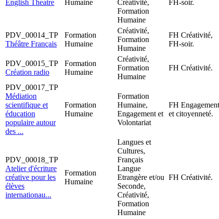
English Theatre
Humaine
Créativité,
FH-soir.
Formation
Humaine
Créativité,
PDV_00014_TP
Formation
FH Créativité,
Formation
Théâtre Français
Humaine
FH-soir.
Humaine
Créativité,
PDV_00015_TP
Formation
Formation
FH Créativité.
Création radio
Humaine
Humaine
PDV_00017_TP
Médiation
Formation
scientifique et
Formation
Humaine,
FH Engagemen
éducation
Humaine
Engagement et
et citoyenneté.
populaire autour
Volontariat
des ...
Langues et
Cultures,
PDV_00018_TP
Français
Atelier d'écriture
Langue
Formation
créative pour les
Etrangère et/ou
FH Créativité.
Humaine
élèves
Seconde,
internationau...
Créativité,
Formation
Humaine