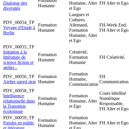
Formation
Dialogue des
Humaine, Alter
FH Alter et Ego
Humaine
diversités
et Ego
Langues et
Cultures,
PDV_00054_TP
Formation
Allemand,
FH-Week End,
Voyage d'Etude à
Humaine
Formation
FH Alter et Ego
Berlin
Humaine, Alter
et Ego
PDV_00055_TP
Initiation à la
Créativité,
Formation
littérature de
Formation
FH Créativité.
Humaine
science fiction et
Humaine
atelier...
Formation
PDV_00056_TP
Formation
FH
Humaine,
Atelier speed strat
Humaine
Communication
Communication
PDV_00058_TP
Cours labellisé
Intelligence
Formation
Formation
Numérique
relationnelle dans
Humaine, Alter
Humaine
Responsable,
la Transition
et Ego
FH Alter et Ego
écologique
PDV_00059_TP
Formation
Formation
Paroles en public
Humaine, Alter
FH Alter et Ego
Humaine
et littérature
et Ego