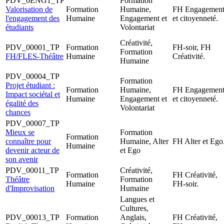
PDV_0ENG1_TP
Formation
Valorisation de
Formation
Humaine,
FH Engagemen
l'engagement des
Humaine
Engagement et
et citoyenneté.
étudiants
Volontariat
Créativité,
PDV_00001_TP
Formation
FH-soir, FH
Formation
FH/FLES-Théâtre
Humaine
Créativité.
Humaine
PDV_00004_TP
Formation
Projet étudiant :
Formation
Humaine,
FH Engagemen
Impact sociétal et
Humaine
Engagement et
et citoyenneté.
égalité des
Volontariat
chances
PDV_00007_TP
Mieux se
Formation
Formation
connaître pour
Humaine, Alter
FH Alter et Ego
Humaine
devenir acteur de
et Ego
son avenir
PDV_00011_TP
Créativité,
Formation
FH Créativité,
Théâtre
Formation
Humaine
FH-soir.
d'Improvisation
Humaine
Langues et
Cultures,
PDV_00013_TP
Formation
Anglais,
FH Créativité,