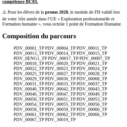
compétence BC03.
⚠️ Pour les élèves de la
promo 2028
, le module de FH validé lors
de votre 1ère année dans l’UE « Exploration professionnelle et
Formation humaine », vous octroie 1 point de Formation Humaine.
Composition du parcours
PDV_00001_TP
PDV_00004_TP
PDV_00011_TP
PDV_00013_TP
PDV_00014_TP
PDV_00015_TP
PDV_0ENG1_TP
PDV_00017_TP
PDV_00007_TP
PDV_00018_TP
PDV_00020_TP
PDV_00021_TP
PDV_00022_TP
PDV_00023_TP
PDV_00024_TP
PDV_00025_TP
PDV_00027_TP
PDV_00028_TP
PDV_00029_TP
PDV_00030_TP
PDV_00068_TP
PDV_00031_TP
PDV_00033_TP
PDV_00037_TP
PDV_00040_TP
PDV_00042_TP
PDV_00043_TP
PDV_00046_TP
PDV_00047_TP
PDV_00049_TP
PDV_00050_TP
PDV_00051_TP
PDV_00053_TP
PDV_00054_TP
PDV_00055_TP
PDV_00056_TP
PDV_00058_TP
PDV_00059_TP
PDV_00060_TP
PDV_00061_TP
PDV_00062_TP
PDV_00066_TP
PDV_00067_TP
PDV_30019_TP