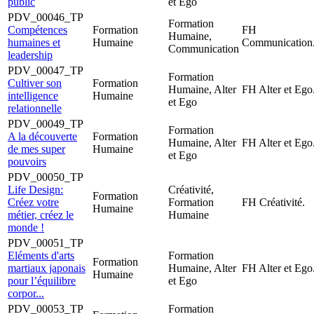
public
et Ego
PDV_00046_TP
Formation
Compétences
Formation
FH
Humaine,
humaines et
Humaine
Communication
Communication
leadership
PDV_00047_TP
Formation
Cultiver son
Formation
Humaine, Alter
FH Alter et Ego
intelligence
Humaine
et Ego
relationnelle
PDV_00049_TP
Formation
A la découverte
Formation
Humaine, Alter
FH Alter et Ego
de mes super
Humaine
et Ego
pouvoirs
PDV_00050_TP
Life Design:
Créativité,
Formation
Créez votre
Formation
FH Créativité.
Humaine
métier, créez le
Humaine
monde !
PDV_00051_TP
Eléments d'arts
Formation
Formation
martiaux japonais
Humaine, Alter
FH Alter et Ego
Humaine
pour l’équilibre
et Ego
corpor...
PDV_00053_TP
Formation