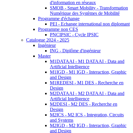
d'information en réseaux
SMOB - Smart Mobility - Transformation
Numérique des Systèmes de Mobilité
Programme d'échange
PEI - Echange international non diplomant
Programme non CES
PNCIPSIC - Cycle IPSIC
Catalogue 2024 - 2025
Ingénieur
ING - Diplôme d'ingénieur
Master
M1DATAAI - M1 DATAAI - Data and
Artificial Intelligence
M1IGD - M1 IGD - Interaction, Graphic
and Design
M1REDESI - M1 DES - Recherche en
Design
M2DATAAI - M2 DATAAI - Data and
Artificial Intelligence
M2DESI - M2 DES - Recherche en
Design
M2ICS - M2 ICS - Integration, Circuits
and Systems
M2IGD - M2 IGD - Interaction, Graphic
and Design