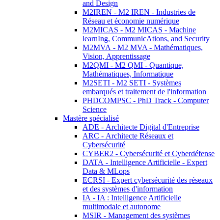
and Design
M2IREN - M2 IREN - Industries de
Réseau et économie numérique
M2MICAS - M2 MICAS - Machine
learnIng, CommunicAtions, and Security
M2MVA - M2 MVA - Mathématiques,
Vision, Apprentissage
M2QMI - M2 QMI - Quantique,
Mathématiques, Informatique
M2SETI - M2 SETI - Systèmes
embarqués et traitement de l'information
PHDCOMPSC - PhD Track - Computer
Science
Mastère spécialisé
ADE - Architecte Digital d'Entreprise
ARC - Architecte Réseaux et
Cybersécurité
CYBER2 - Cybersécurité et Cyberdéfense
DATA - Intelligence Artificielle - Expert
Data & MLops
ECRSI - Expert cybersécurité des réseaux
et des systèmes d'information
IA - IA : Intelligence Artificielle
multimodale et autonome
MSIR - Management des systèmes