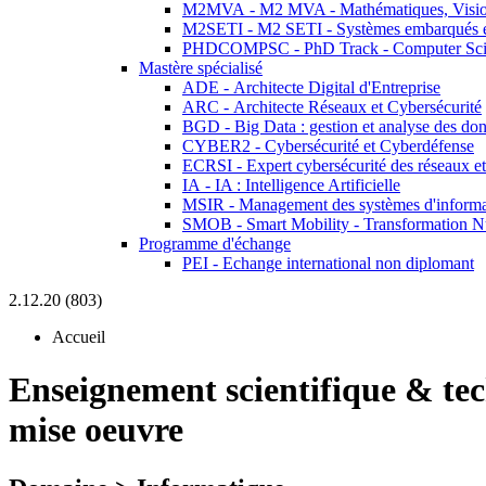
M2MVA - M2 MVA - Mathématiques, Vision
M2SETI - M2 SETI - Systèmes embarqués et 
PHDCOMPSC - PhD Track - Computer Sci
Mastère spécialisé
ADE - Architecte Digital d'Entreprise
ARC - Architecte Réseaux et Cybersécurité
BGD - Big Data : gestion et analyse des do
CYBER2 - Cybersécurité et Cyberdéfense
ECRSI - Expert cybersécurité des réseaux et
IA - IA : Intelligence Artificielle
MSIR - Management des systèmes d'informa
SMOB - Smart Mobility - Transformation N
Programme d'échange
PEI - Echange international non diplomant
2.12.20 (803)
Accueil
Enseignement scientifique & te
mise oeuvre