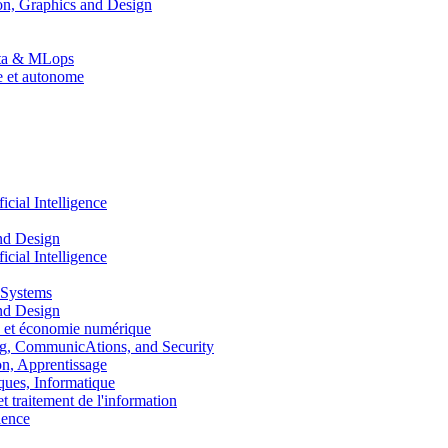
n, Graphics and Design
Data & MLops
le et autonome
ial Intelligence
nd Design
ial Intelligence
 Systems
nd Design
 et économie numérique
, CommunicAtions, and Security
, Apprentissage
ues, Informatique
traitement de l'information
ence