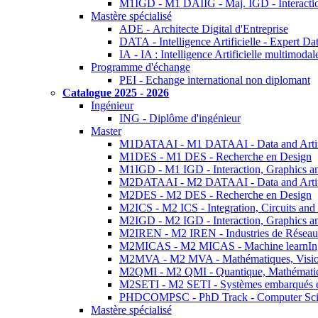
M1IGD - M1 DAIIG - Maj. IGD - Interactio
Mastère spécialisé
ADE - Architecte Digital d'Entreprise
DATA - Intelligence Artificielle - Expert 
IA - IA : Intelligence Artificielle multimoda
Programme d'échange
PEI - Echange international non diplomant
Catalogue 2025 - 2026
Ingénieur
ING - Diplôme d'ingénieur
Master
M1DATAAI - M1 DATAAI - Data and Artific
M1DES - M1 DES - Recherche en Design
M1IGD - M1 IGD - Interaction, Graphics a
M2DATAAI - M2 DATAAI - Data and Artific
M2DES - M2 DES - Recherche en Design
M2ICS - M2 ICS - Integration, Circuits and
M2IGD - M2 IGD - Interaction, Graphics a
M2IREN - M2 IREN - Industries de Réseau
M2MICAS - M2 MICAS - Machine learnIng
M2MVA - M2 MVA - Mathématiques, Vision
M2QMI - M2 QMI - Quantique, Mathématiq
M2SETI - M2 SETI - Systèmes embarqués et 
PHDCOMPSC - PhD Track - Computer Sci
Mastère spécialisé