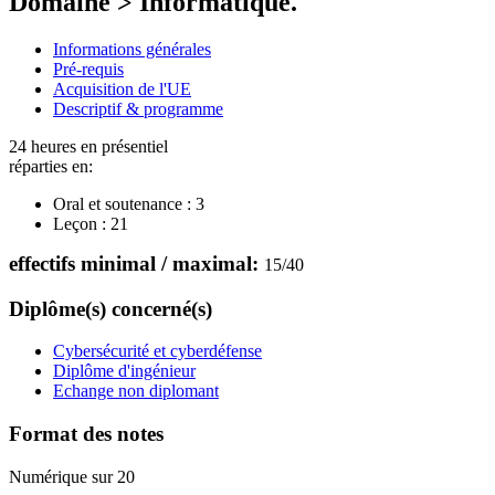
Domaine > Informatique.
Informations générales
Pré-requis
Acquisition de l'UE
Descriptif & programme
24 heures en présentiel
réparties en:
Oral et soutenance :
3
Leçon :
21
effectifs minimal / maximal:
15
/
40
Diplôme(s) concerné(s)
Cybersécurité et cyberdéfense
Diplôme d'ingénieur
Echange non diplomant
Format des notes
Numérique sur 20