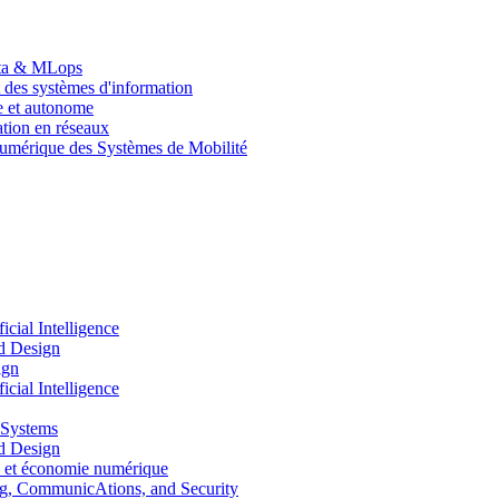
Data & MLops
 des systèmes d'information
le et autonome
tion en réseaux
umérique des Systèmes de Mobilité
ial Intelligence
d Design
ign
ial Intelligence
 Systems
d Design
 et économie numérique
, CommunicAtions, and Security