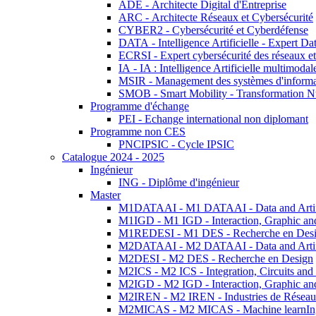
ADE - Architecte Digital d'Entreprise
ARC - Architecte Réseaux et Cybersécurité
CYBER2 - Cybersécurité et Cyberdéfense
DATA - Intelligence Artificielle - Expert 
ECRSI - Expert cybersécurité des réseaux et
IA - IA : Intelligence Artificielle multimoda
MSIR - Management des systèmes d'informa
SMOB - Smart Mobility - Transformation N
Programme d'échange
PEI - Echange international non diplomant
Programme non CES
PNCIPSIC - Cycle IPSIC
Catalogue 2024 - 2025
Ingénieur
ING - Diplôme d'ingénieur
Master
M1DATAAI - M1 DATAAI - Data and Artific
M1IGD - M1 IGD - Interaction, Graphic an
M1REDESI - M1 DES - Recherche en Des
M2DATAAI - M2 DATAAI - Data and Artific
M2DESI - M2 DES - Recherche en Design
M2ICS - M2 ICS - Integration, Circuits and
M2IGD - M2 IGD - Interaction, Graphic an
M2IREN - M2 IREN - Industries de Réseau
M2MICAS - M2 MICAS - Machine learnIng