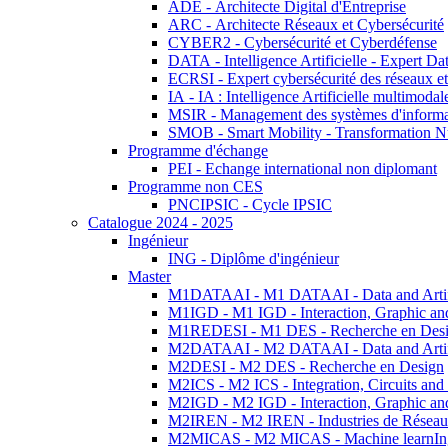
ADE - Architecte Digital d'Entreprise
ARC - Architecte Réseaux et Cybersécurité
CYBER2 - Cybersécurité et Cyberdéfense
DATA - Intelligence Artificielle - Expert 
ECRSI - Expert cybersécurité des réseaux et
IA - IA : Intelligence Artificielle multimoda
MSIR - Management des systèmes d'informa
SMOB - Smart Mobility - Transformation N
Programme d'échange
PEI - Echange international non diplomant
Programme non CES
PNCIPSIC - Cycle IPSIC
Catalogue 2024 - 2025
Ingénieur
ING - Diplôme d'ingénieur
Master
M1DATAAI - M1 DATAAI - Data and Artific
M1IGD - M1 IGD - Interaction, Graphic an
M1REDESI - M1 DES - Recherche en Des
M2DATAAI - M2 DATAAI - Data and Artific
M2DESI - M2 DES - Recherche en Design
M2ICS - M2 ICS - Integration, Circuits and
M2IGD - M2 IGD - Interaction, Graphic an
M2IREN - M2 IREN - Industries de Réseau
M2MICAS - M2 MICAS - Machine learnIng