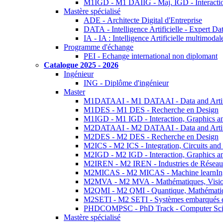
M1IGD - M1 DAIIG - Maj. IGD - Interactio
Mastère spécialisé
ADE - Architecte Digital d'Entreprise
DATA - Intelligence Artificielle - Expert 
IA - IA : Intelligence Artificielle multimoda
Programme d'échange
PEI - Echange international non diplomant
Catalogue 2025 - 2026
Ingénieur
ING - Diplôme d'ingénieur
Master
M1DATAAI - M1 DATAAI - Data and Artific
M1DES - M1 DES - Recherche en Design
M1IGD - M1 IGD - Interaction, Graphics a
M2DATAAI - M2 DATAAI - Data and Artific
M2DES - M2 DES - Recherche en Design
M2ICS - M2 ICS - Integration, Circuits and
M2IGD - M2 IGD - Interaction, Graphics a
M2IREN - M2 IREN - Industries de Réseau
M2MICAS - M2 MICAS - Machine learnIng
M2MVA - M2 MVA - Mathématiques, Vision
M2QMI - M2 QMI - Quantique, Mathématiq
M2SETI - M2 SETI - Systèmes embarqués et 
PHDCOMPSC - PhD Track - Computer Sci
Mastère spécialisé