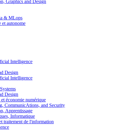
n, Graphics and Design
Data & MLops
le et autonome
ial Intelligence
nd Design
ial Intelligence
 Systems
nd Design
 et économie numérique
, CommunicAtions, and Security
, Apprentissage
ues, Informatique
traitement de l'information
ence