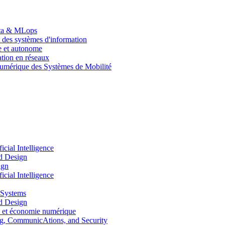
Data & MLops
 des systèmes d'information
le et autonome
tion en réseaux
umérique des Systèmes de Mobilité
ial Intelligence
d Design
ign
ial Intelligence
 Systems
d Design
 et économie numérique
, CommunicAtions, and Security