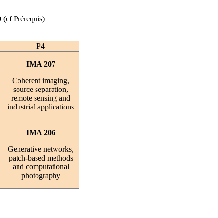
cf Prérequis)
P4
IMA 207
Coherent imaging,
source separation,
remote sensing and
industrial applications
IMA 206
Generative networks,
patch-based methods
and computational
photography