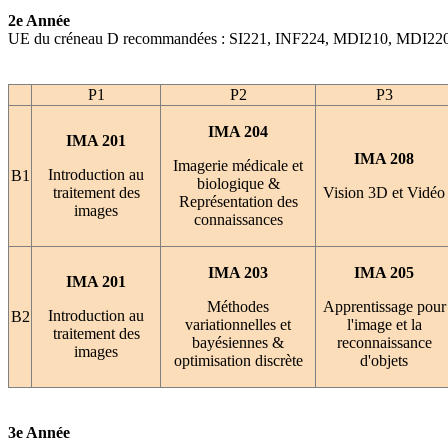
2e Année
UE du créneau D recommandées : SI221, INF224, MDI210, MDI220 (
P1
P2
P3
IMA 204
IMA 201
IMA 208
Imagerie médicale et
Introduction au
B1
biologique &
traitement des
Vision 3D et Vidéo
Représentation des
images
connaissances
IMA 203
IMA 205
IMA 201
Méthodes
Apprentissage pour
Introduction au
B2
variationnelles et
l'image et la
traitement des
bayésiennes &
reconnaissance
images
optimisation discrète
d'objets
3e Année