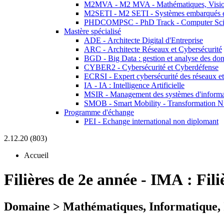
M2MVA - M2 MVA - Mathématiques, Vision
M2SETI - M2 SETI - Systèmes embarqués et 
PHDCOMPSC - PhD Track - Computer Sci
Mastère spécialisé
ADE - Architecte Digital d'Entreprise
ARC - Architecte Réseaux et Cybersécurité
BGD - Big Data : gestion et analyse des do
CYBER2 - Cybersécurité et Cyberdéfense
ECRSI - Expert cybersécurité des réseaux et
IA - IA : Intelligence Artificielle
MSIR - Management des systèmes d'informa
SMOB - Smart Mobility - Transformation N
Programme d'échange
PEI - Echange international non diplomant
2.12.20 (803)
Accueil
Filières de 2e année
-
IMA :
Fil
Domaine > Mathématiques, Informatique, 