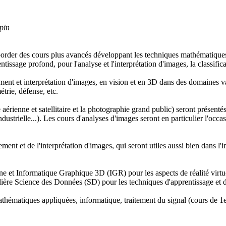
pin
aborder des cours plus avancés développant les techniques mathématiques 
rentissage profond, pour l'analyse et l'interprétation d'images, la classifi
tement et interprétation d'images, en vision et en 3D dans des domaines 
trie, défense, etc.
aérienne et satellitaire et la photographie grand public) seront présent
industrielle...). Les cours d'analyses d'images seront en particulier l'occ
ement et de l'interprétation d'images, qui seront utiles aussi bien dans l
ne et Informatique Graphique 3D (IGR) pour les aspects de réalité virtue
 filière Science des Données (SD) pour les techniques d'apprentissage et 
 mathématiques appliquées, informatique, traitement du signal (cours de 1