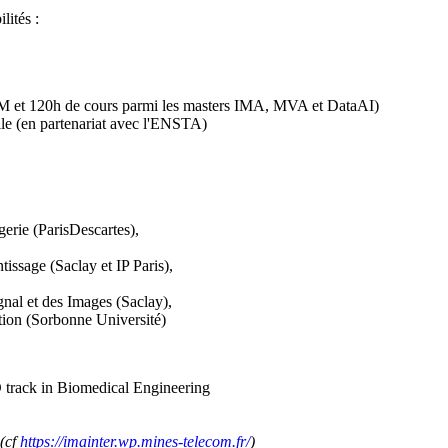
lités :
M et 120h de cours parmi les masters IMA, MVA et DataAI)
elle (en partenariat avec l'ENSTA)
rie (ParisDescartes),
ssage (Saclay et IP Paris),
nal et des Images (Saclay),
ion (Sorbonne Université)
 track in Biomedical Engineering
(cf
https://imainter.wp.mines-telecom.fr/
)