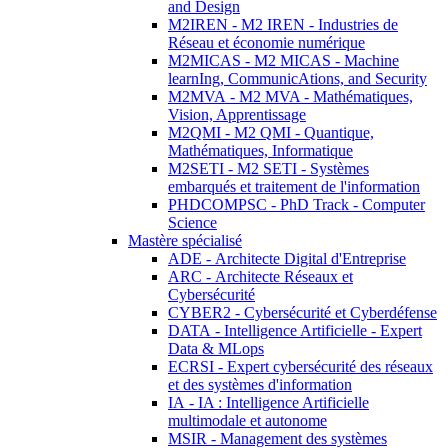
and Design
M2IREN - M2 IREN - Industries de
Réseau et économie numérique
M2MICAS - M2 MICAS - Machine
learnIng, CommunicAtions, and Security
M2MVA - M2 MVA - Mathématiques,
Vision, Apprentissage
M2QMI - M2 QMI - Quantique,
Mathématiques, Informatique
M2SETI - M2 SETI - Systèmes
embarqués et traitement de l'information
PHDCOMPSC - PhD Track - Computer
Science
Mastère spécialisé
ADE - Architecte Digital d'Entreprise
ARC - Architecte Réseaux et
Cybersécurité
CYBER2 - Cybersécurité et Cyberdéfense
DATA - Intelligence Artificielle - Expert
Data & MLops
ECRSI - Expert cybersécurité des réseaux
et des systèmes d'information
IA - IA : Intelligence Artificielle
multimodale et autonome
MSIR - Management des systèmes