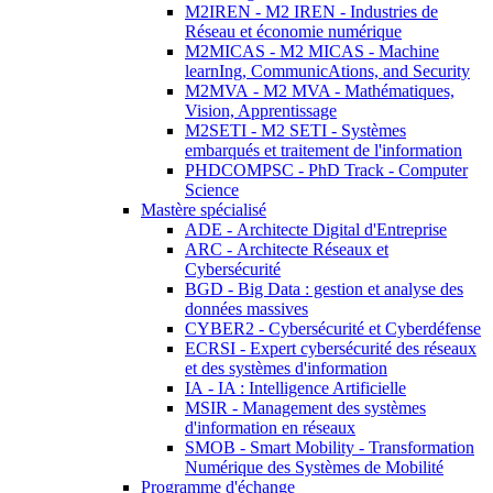
M2IREN - M2 IREN - Industries de
Réseau et économie numérique
M2MICAS - M2 MICAS - Machine
learnIng, CommunicAtions, and Security
M2MVA - M2 MVA - Mathématiques,
Vision, Apprentissage
M2SETI - M2 SETI - Systèmes
embarqués et traitement de l'information
PHDCOMPSC - PhD Track - Computer
Science
Mastère spécialisé
ADE - Architecte Digital d'Entreprise
ARC - Architecte Réseaux et
Cybersécurité
BGD - Big Data : gestion et analyse des
données massives
CYBER2 - Cybersécurité et Cyberdéfense
ECRSI - Expert cybersécurité des réseaux
et des systèmes d'information
IA - IA : Intelligence Artificielle
MSIR - Management des systèmes
d'information en réseaux
SMOB - Smart Mobility - Transformation
Numérique des Systèmes de Mobilité
Programme d'échange