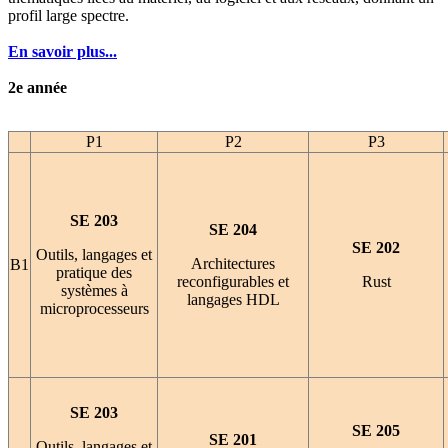
profil large spectre.
En savoir plus...
2e année
P1
P2
P3
SE 203
SE 204
SE 202
Outils, langages et
Architectures
B1
pratique des
reconfigurables et
Rust
systèmes à
langages HDL
microprocesseurs
SE 203
SE 205
SE 201
Outils, langages et