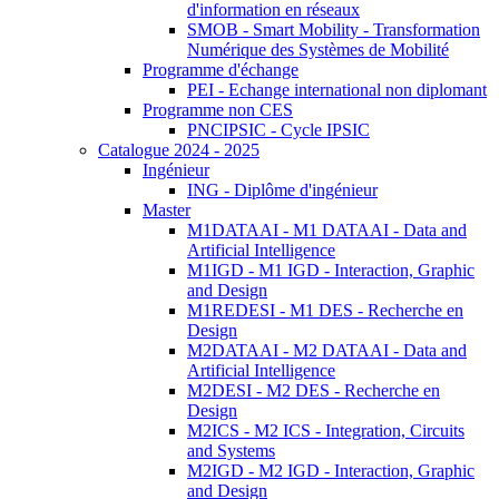
d'information en réseaux
SMOB - Smart Mobility - Transformation
Numérique des Systèmes de Mobilité
Programme d'échange
PEI - Echange international non diplomant
Programme non CES
PNCIPSIC - Cycle IPSIC
Catalogue 2024 - 2025
Ingénieur
ING - Diplôme d'ingénieur
Master
M1DATAAI - M1 DATAAI - Data and
Artificial Intelligence
M1IGD - M1 IGD - Interaction, Graphic
and Design
M1REDESI - M1 DES - Recherche en
Design
M2DATAAI - M2 DATAAI - Data and
Artificial Intelligence
M2DESI - M2 DES - Recherche en
Design
M2ICS - M2 ICS - Integration, Circuits
and Systems
M2IGD - M2 IGD - Interaction, Graphic
and Design