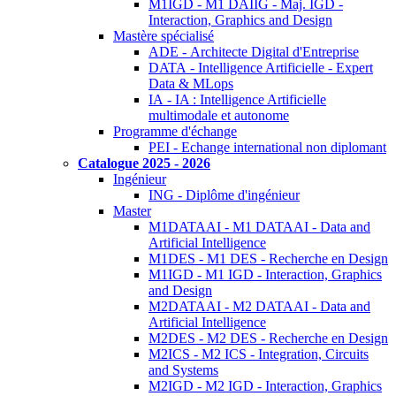
M1IGD - M1 DAIIG - Maj. IGD -
Interaction, Graphics and Design
Mastère spécialisé
ADE - Architecte Digital d'Entreprise
DATA - Intelligence Artificielle - Expert
Data & MLops
IA - IA : Intelligence Artificielle
multimodale et autonome
Programme d'échange
PEI - Echange international non diplomant
Catalogue 2025 - 2026
Ingénieur
ING - Diplôme d'ingénieur
Master
M1DATAAI - M1 DATAAI - Data and
Artificial Intelligence
M1DES - M1 DES - Recherche en Design
M1IGD - M1 IGD - Interaction, Graphics
and Design
M2DATAAI - M2 DATAAI - Data and
Artificial Intelligence
M2DES - M2 DES - Recherche en Design
M2ICS - M2 ICS - Integration, Circuits
and Systems
M2IGD - M2 IGD - Interaction, Graphics