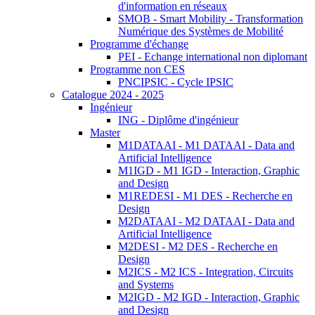
d'information en réseaux
SMOB - Smart Mobility - Transformation
Numérique des Systèmes de Mobilité
Programme d'échange
PEI - Echange international non diplomant
Programme non CES
PNCIPSIC - Cycle IPSIC
Catalogue 2024 - 2025
Ingénieur
ING - Diplôme d'ingénieur
Master
M1DATAAI - M1 DATAAI - Data and
Artificial Intelligence
M1IGD - M1 IGD - Interaction, Graphic
and Design
M1REDESI - M1 DES - Recherche en
Design
M2DATAAI - M2 DATAAI - Data and
Artificial Intelligence
M2DESI - M2 DES - Recherche en
Design
M2ICS - M2 ICS - Integration, Circuits
and Systems
M2IGD - M2 IGD - Interaction, Graphic
and Design