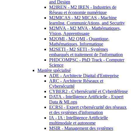
and Design
M2IREN - M2 IREN - Industries de
Réseau et économie numérique
M2MICAS - M2 MICAS - Machine
learnIng, CommunicAtions, and Security
M2MVA - M2 MVA - Mathématiques,
Vision, Apprentissage
M2QMI - M2 QMI - Quantique,
Mathématiques, Informatique
M2SETI - M2 SETI - Systèmes
embarqués et traitement de l'information
PHDCOMPSC - PhD Track - Computer
Science
Mastère spécialisé
ADE - Architecte Digital d'Entreprise
ARC - Architecte Réseaux et
Cybersécurité
CYBER2 - Cybersécurité et Cyberdéfense
DATA - Intelligence Artificielle - Expert
Data & MLops
ECRSI - Expert cybersécurité des réseaux
et des systèmes d'information
IA - IA : Intelligence Artificielle
multimodale et autonome
MSIR - Management des systèmes