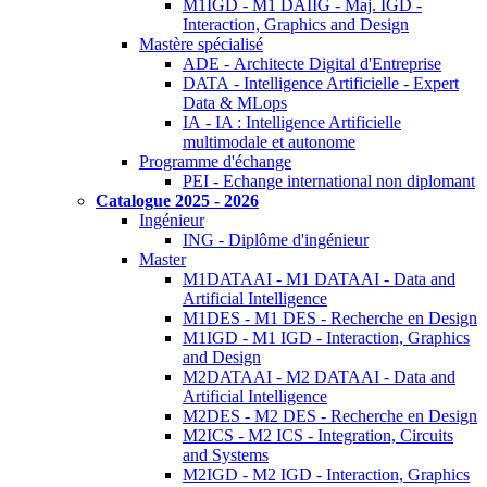
M1IGD - M1 DAIIG - Maj. IGD -
Interaction, Graphics and Design
Mastère spécialisé
ADE - Architecte Digital d'Entreprise
DATA - Intelligence Artificielle - Expert
Data & MLops
IA - IA : Intelligence Artificielle
multimodale et autonome
Programme d'échange
PEI - Echange international non diplomant
Catalogue 2025 - 2026
Ingénieur
ING - Diplôme d'ingénieur
Master
M1DATAAI - M1 DATAAI - Data and
Artificial Intelligence
M1DES - M1 DES - Recherche en Design
M1IGD - M1 IGD - Interaction, Graphics
and Design
M2DATAAI - M2 DATAAI - Data and
Artificial Intelligence
M2DES - M2 DES - Recherche en Design
M2ICS - M2 ICS - Integration, Circuits
and Systems
M2IGD - M2 IGD - Interaction, Graphics