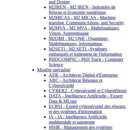
and Design
M2IREN - M2 IREN - Industries de
Réseau et économie numérique
M2MICAS - M2 MICAS - Machine
learnIng, CommunicAtions, and Security
M2MVA - M2 MVA - Mathématiques,
Vision, Apprentissage
M2QMI - M2 QMI - Quantique,
Mathématiques, Informatique
M2SETI - M2 SETI - Systèmes
embarqués et traitement de l'information
PHDCOMPSC - PhD Track - Computer
Science
Mastère spécialisé
ADE - Architecte Digital d'Entreprise
ARC - Architecte Réseaux et
Cybersécurité
CYBER2 - Cybersécurité et Cyberdéfense
DATA - Intelligence Artificielle - Expert
Data & MLops
ECRSI - Expert cybersécurité des réseaux
et des systèmes d'information
IA - IA : Intelligence Artificielle
multimodale et autonome
MSIR - Management des systèmes