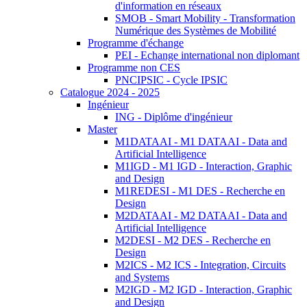
d'information en réseaux
SMOB - Smart Mobility - Transformation
Numérique des Systèmes de Mobilité
Programme d'échange
PEI - Echange international non diplomant
Programme non CES
PNCIPSIC - Cycle IPSIC
Catalogue 2024 - 2025
Ingénieur
ING - Diplôme d'ingénieur
Master
M1DATAAI - M1 DATAAI - Data and
Artificial Intelligence
M1IGD - M1 IGD - Interaction, Graphic
and Design
M1REDESI - M1 DES - Recherche en
Design
M2DATAAI - M2 DATAAI - Data and
Artificial Intelligence
M2DESI - M2 DES - Recherche en
Design
M2ICS - M2 ICS - Integration, Circuits
and Systems
M2IGD - M2 IGD - Interaction, Graphic
and Design