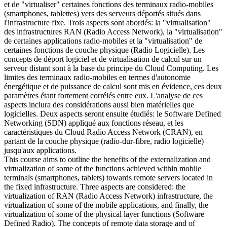
et de "virtualiser" certaines fonctions des terminaux radio-mobiles
(smartphones, tablettes) vers des serveurs déportés situés dans
l'infrastructure fixe. Trois aspects sont abordés: la "virtualisation"
des infrastructures RAN (Radio Access Network), la "virtualisation"
de certaines applications radio-mobiles et la "virtualisation" de
certaines fonctions de couche physique (Radio Logicielle). Les
concepts de déport logiciel et de virtualisation de calcul sur un
serveur distant sont à la base du principe du Cloud Computing. Les
limites des terminaux radio-mobiles en termes d'autonomie
énergétique et de puissance de calcul sont mis en évidence, ces deux
paramètres étant fortement corrélés entre eux. L'analyse de ces
aspects inclura des considérations aussi bien matérielles que
logicielles. Deux aspects seront ensuite étudiés: le Software Defined
Networking (SDN) appliqué aux fonctions réseau, et les
caractéristiques du Cloud Radio Access Network (CRAN), en
partant de la couche physique (radio-dur-fibre, radio logicielle)
jusqu'aux applications.
This course aims to outline the benefits of the externalization and
virtualization of some of the functions achieved within mobile
terminals (smartphones, tablets) towards remote servers located in
the fixed infrastructure. Three aspects are considered: the
virtualization of RAN (Radio Access Network) infrastructure, the
virtualization of some of the mobile applications, and finally, the
virtualization of some of the physical layer functions (Software
Defined Radio). The concepts of remote data storage and of