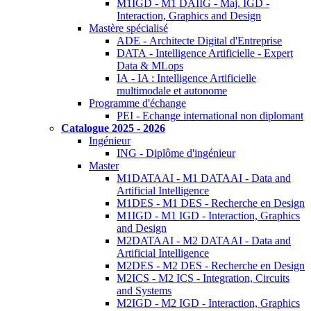
M1IGD - M1 DAIIG - Maj. IGD -
Interaction, Graphics and Design
Mastère spécialisé
ADE - Architecte Digital d'Entreprise
DATA - Intelligence Artificielle - Expert
Data & MLops
IA - IA : Intelligence Artificielle
multimodale et autonome
Programme d'échange
PEI - Echange international non diplomant
Catalogue 2025 - 2026
Ingénieur
ING - Diplôme d'ingénieur
Master
M1DATAAI - M1 DATAAI - Data and
Artificial Intelligence
M1DES - M1 DES - Recherche en Design
M1IGD - M1 IGD - Interaction, Graphics
and Design
M2DATAAI - M2 DATAAI - Data and
Artificial Intelligence
M2DES - M2 DES - Recherche en Design
M2ICS - M2 ICS - Integration, Circuits
and Systems
M2IGD - M2 IGD - Interaction, Graphics