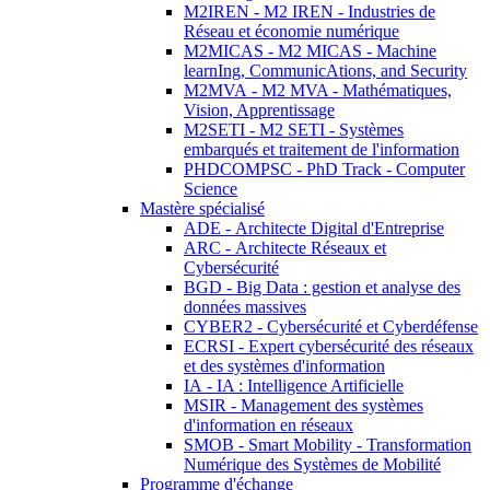
M2IREN - M2 IREN - Industries de
Réseau et économie numérique
M2MICAS - M2 MICAS - Machine
learnIng, CommunicAtions, and Security
M2MVA - M2 MVA - Mathématiques,
Vision, Apprentissage
M2SETI - M2 SETI - Systèmes
embarqués et traitement de l'information
PHDCOMPSC - PhD Track - Computer
Science
Mastère spécialisé
ADE - Architecte Digital d'Entreprise
ARC - Architecte Réseaux et
Cybersécurité
BGD - Big Data : gestion et analyse des
données massives
CYBER2 - Cybersécurité et Cyberdéfense
ECRSI - Expert cybersécurité des réseaux
et des systèmes d'information
IA - IA : Intelligence Artificielle
MSIR - Management des systèmes
d'information en réseaux
SMOB - Smart Mobility - Transformation
Numérique des Systèmes de Mobilité
Programme d'échange