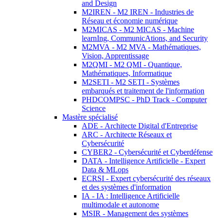
and Design
M2IREN - M2 IREN - Industries de
Réseau et économie numérique
M2MICAS - M2 MICAS - Machine
learnIng, CommunicAtions, and Security
M2MVA - M2 MVA - Mathématiques,
Vision, Apprentissage
M2QMI - M2 QMI - Quantique,
Mathématiques, Informatique
M2SETI - M2 SETI - Systèmes
embarqués et traitement de l'information
PHDCOMPSC - PhD Track - Computer
Science
Mastère spécialisé
ADE - Architecte Digital d'Entreprise
ARC - Architecte Réseaux et
Cybersécurité
CYBER2 - Cybersécurité et Cyberdéfense
DATA - Intelligence Artificielle - Expert
Data & MLops
ECRSI - Expert cybersécurité des réseaux
et des systèmes d'information
IA - IA : Intelligence Artificielle
multimodale et autonome
MSIR - Management des systèmes