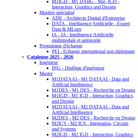
M1IGD - M1 DAIIG - Maj. IGD -
Interaction, Graphics and Design
Mastère spécialisé
ADE - Architecte Digital d'Entreprise
DATA - Intelligence Artificielle - Expert
Data & MLops
IA - IA : Intelligence Artificielle
multimodale et autonome
Programme d'échange
PEI - Echange international non diplomant
Catalogue 2025 - 2026
Ingénieur
ING - Diplôme d'ingénieur
Master
M1DATAAI - M1 DATAAI - Data and
Artificial Intelligence
M1DES - M1 DES - Recherche en Design
M1IGD - M1 IGD - Interaction, Graphics
and Design
M2DATAAI - M2 DATAAI - Data and
Artificial Intelligence
M2DES - M2 DES - Recherche en Design
M2ICS - M2 ICS - Integration, Circuits
and Systems
M2IGD - M2 IGD - Interaction, Graphics