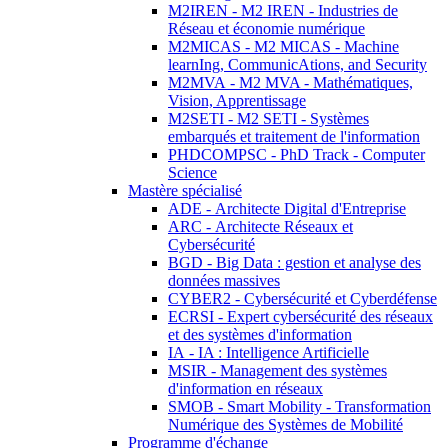
M2IREN - M2 IREN - Industries de
Réseau et économie numérique
M2MICAS - M2 MICAS - Machine
learnIng, CommunicAtions, and Security
M2MVA - M2 MVA - Mathématiques,
Vision, Apprentissage
M2SETI - M2 SETI - Systèmes
embarqués et traitement de l'information
PHDCOMPSC - PhD Track - Computer
Science
Mastère spécialisé
ADE - Architecte Digital d'Entreprise
ARC - Architecte Réseaux et
Cybersécurité
BGD - Big Data : gestion et analyse des
données massives
CYBER2 - Cybersécurité et Cyberdéfense
ECRSI - Expert cybersécurité des réseaux
et des systèmes d'information
IA - IA : Intelligence Artificielle
MSIR - Management des systèmes
d'information en réseaux
SMOB - Smart Mobility - Transformation
Numérique des Systèmes de Mobilité
Programme d'échange