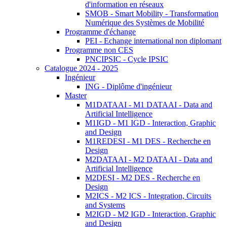
d'information en réseaux
SMOB - Smart Mobility - Transformation
Numérique des Systèmes de Mobilité
Programme d'échange
PEI - Echange international non diplomant
Programme non CES
PNCIPSIC - Cycle IPSIC
Catalogue 2024 - 2025
Ingénieur
ING - Diplôme d'ingénieur
Master
M1DATAAI - M1 DATAAI - Data and
Artificial Intelligence
M1IGD - M1 IGD - Interaction, Graphic
and Design
M1REDESI - M1 DES - Recherche en
Design
M2DATAAI - M2 DATAAI - Data and
Artificial Intelligence
M2DESI - M2 DES - Recherche en
Design
M2ICS - M2 ICS - Integration, Circuits
and Systems
M2IGD - M2 IGD - Interaction, Graphic
and Design