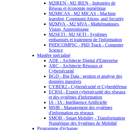
M2IREN - M2 IREN - Industries de
Réseau et économie numérique
M2MICAS - M2 MICAS - Machine
learnIng, CommunicAtions, and Security
M2MVA - M2 MVA - Mathématiques,
Vision, Apprentissage
M2SETI - M2 SETI - Systèmes
embarqués et traitement de l'information
PHDCOMPSC - PhD Track - Computer
Science
Mastère spécialisé
ADE - Architecte Digital d'Entreprise
ARC - Architecte Réseaux et
Cybersécurité
BGD - Big Data : gestion et analyse des
données massives
CYBER2 - Cybersécurité et Cyberdéfense
ECRSI - Expert cybersécurité des réseaux
et des systèmes d'information
IA - IA : Intelligence Artificielle
MSIR - Management des systèmes
d'information en réseaux
SMOB - Smart Mobility - Transformation
Numérique des Systèmes de Mobilité
Programme d'échange