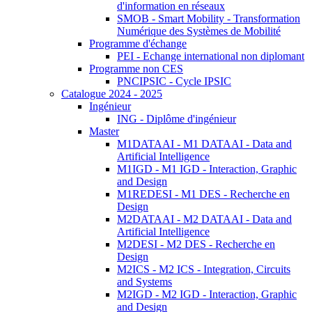
d'information en réseaux
SMOB - Smart Mobility - Transformation
Numérique des Systèmes de Mobilité
Programme d'échange
PEI - Echange international non diplomant
Programme non CES
PNCIPSIC - Cycle IPSIC
Catalogue 2024 - 2025
Ingénieur
ING - Diplôme d'ingénieur
Master
M1DATAAI - M1 DATAAI - Data and
Artificial Intelligence
M1IGD - M1 IGD - Interaction, Graphic
and Design
M1REDESI - M1 DES - Recherche en
Design
M2DATAAI - M2 DATAAI - Data and
Artificial Intelligence
M2DESI - M2 DES - Recherche en
Design
M2ICS - M2 ICS - Integration, Circuits
and Systems
M2IGD - M2 IGD - Interaction, Graphic
and Design