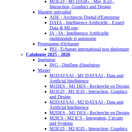
M1IGD - M1 DAIIG - Maj. IGD -
Interaction, Graphics and Design
Mastère spécialisé
ADE - Architecte Digital d'Entreprise
DATA - Intelligence Artificielle - Expert
Data & MLops
IA - IA : Intelligence Artificielle
multimodale et autonome
Programme d'échange
PEI - Echange international non diplomant
Catalogue 2025 - 2026
Ingénieur
ING - Diplôme d'ingénieur
Master
M1DATAAI - M1 DATAAI - Data and
Artificial Intelligence
M1DES - M1 DES - Recherche en Design
M1IGD - M1 IGD - Interaction, Graphics
and Design
M2DATAAI - M2 DATAAI - Data and
Artificial Intelligence
M2DES - M2 DES - Recherche en Design
M2ICS - M2 ICS - Integration, Circuits
and Systems
M2IGD - M2 IGD - Interaction, Graphics