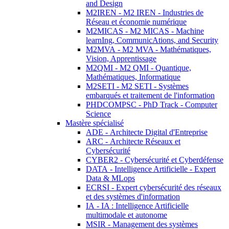
and Design
M2IREN - M2 IREN - Industries de
Réseau et économie numérique
M2MICAS - M2 MICAS - Machine
learnIng, CommunicAtions, and Security
M2MVA - M2 MVA - Mathématiques,
Vision, Apprentissage
M2QMI - M2 QMI - Quantique,
Mathématiques, Informatique
M2SETI - M2 SETI - Systèmes
embarqués et traitement de l'information
PHDCOMPSC - PhD Track - Computer
Science
Mastère spécialisé
ADE - Architecte Digital d'Entreprise
ARC - Architecte Réseaux et
Cybersécurité
CYBER2 - Cybersécurité et Cyberdéfense
DATA - Intelligence Artificielle - Expert
Data & MLops
ECRSI - Expert cybersécurité des réseaux
et des systèmes d'information
IA - IA : Intelligence Artificielle
multimodale et autonome
MSIR - Management des systèmes