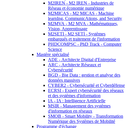
M2IREN - M2 IREN - Industries de
Réseau et économie numérique
M2MICAS - M2 MICAS - Machine
learnIng, CommunicAtions, and Security
M2MVA - M2 MVA - Mathématiques,
Vision, Apprentissage
M2SETI - M2 SETI - Systèmes
embarqués et traitement de l'information
PHDCOMPSC - PhD Track - Computer
Science
Mastère spécialisé
ADE - Architecte Digital d'Entreprise
ARC - Architecte Réseaux et
Cybersécurité
BGD - Big Data : gestion et analyse des
données massives
CYBER2 - Cybersécurité et Cyberdéfense
ECRSI - Expert cybersécurité des réseaux
et des systèmes d'information
IA - IA : Intelligence Artificielle
MSIR - Management des systèmes
d'information en réseaux
SMOB - Smart Mobility - Transformation
Numérique des Systèmes de Mobilité
Programme d'échange