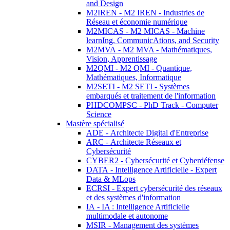
and Design
M2IREN - M2 IREN - Industries de
Réseau et économie numérique
M2MICAS - M2 MICAS - Machine
learnIng, CommunicAtions, and Security
M2MVA - M2 MVA - Mathématiques,
Vision, Apprentissage
M2QMI - M2 QMI - Quantique,
Mathématiques, Informatique
M2SETI - M2 SETI - Systèmes
embarqués et traitement de l'information
PHDCOMPSC - PhD Track - Computer
Science
Mastère spécialisé
ADE - Architecte Digital d'Entreprise
ARC - Architecte Réseaux et
Cybersécurité
CYBER2 - Cybersécurité et Cyberdéfense
DATA - Intelligence Artificielle - Expert
Data & MLops
ECRSI - Expert cybersécurité des réseaux
et des systèmes d'information
IA - IA : Intelligence Artificielle
multimodale et autonome
MSIR - Management des systèmes