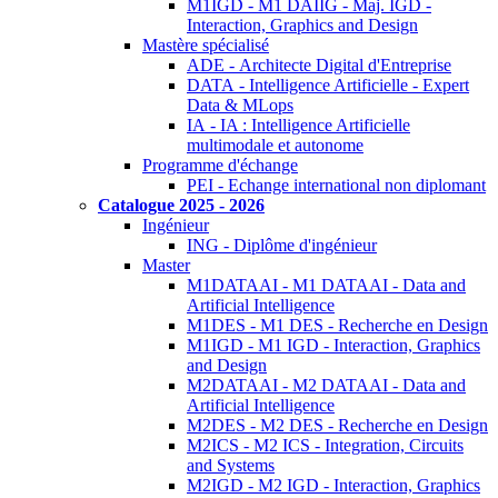
M1IGD - M1 DAIIG - Maj. IGD -
Interaction, Graphics and Design
Mastère spécialisé
ADE - Architecte Digital d'Entreprise
DATA - Intelligence Artificielle - Expert
Data & MLops
IA - IA : Intelligence Artificielle
multimodale et autonome
Programme d'échange
PEI - Echange international non diplomant
Catalogue 2025 - 2026
Ingénieur
ING - Diplôme d'ingénieur
Master
M1DATAAI - M1 DATAAI - Data and
Artificial Intelligence
M1DES - M1 DES - Recherche en Design
M1IGD - M1 IGD - Interaction, Graphics
and Design
M2DATAAI - M2 DATAAI - Data and
Artificial Intelligence
M2DES - M2 DES - Recherche en Design
M2ICS - M2 ICS - Integration, Circuits
and Systems
M2IGD - M2 IGD - Interaction, Graphics