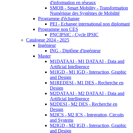
d'information en réseaux
SMOB - Smart Mobility - Transformation
Numérique des Systèmes de Mobilité
Programme d'échange
PEI - Echange international non diplomant
Programme non CES
PNCIPSIC - Cycle IPSIC
Catalogue 2024 - 2025
Ingénieur
ING - Diplôme d'ingénieur
Master
M1DATAAI - M1 DATAAI - Data and
Artificial Intelligence
M1IGD - M1 IGD - Interaction, Graphic
and Design
M1REDESI - M1 DES - Recherche en
Design
M2DATAAI - M2 DATAAI - Data and
Artificial Intelligence
M2DESI - M2 DES - Recherche en
Design
M2ICS - M2 ICS - Integration, Circuits
and Systems
M2IGD - M2 IGD - Interaction, Graphic
and Design