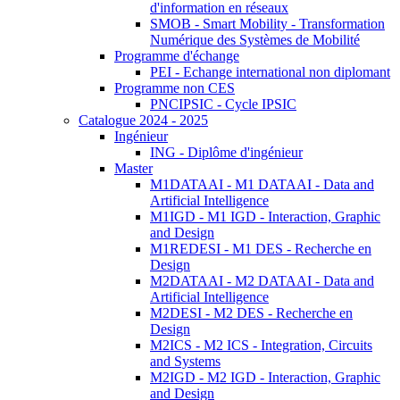
d'information en réseaux
SMOB - Smart Mobility - Transformation
Numérique des Systèmes de Mobilité
Programme d'échange
PEI - Echange international non diplomant
Programme non CES
PNCIPSIC - Cycle IPSIC
Catalogue 2024 - 2025
Ingénieur
ING - Diplôme d'ingénieur
Master
M1DATAAI - M1 DATAAI - Data and
Artificial Intelligence
M1IGD - M1 IGD - Interaction, Graphic
and Design
M1REDESI - M1 DES - Recherche en
Design
M2DATAAI - M2 DATAAI - Data and
Artificial Intelligence
M2DESI - M2 DES - Recherche en
Design
M2ICS - M2 ICS - Integration, Circuits
and Systems
M2IGD - M2 IGD - Interaction, Graphic
and Design