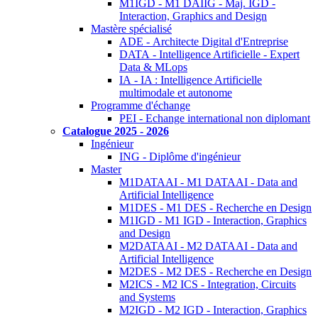
M1IGD - M1 DAIIG - Maj. IGD -
Interaction, Graphics and Design
Mastère spécialisé
ADE - Architecte Digital d'Entreprise
DATA - Intelligence Artificielle - Expert
Data & MLops
IA - IA : Intelligence Artificielle
multimodale et autonome
Programme d'échange
PEI - Echange international non diplomant
Catalogue 2025 - 2026
Ingénieur
ING - Diplôme d'ingénieur
Master
M1DATAAI - M1 DATAAI - Data and
Artificial Intelligence
M1DES - M1 DES - Recherche en Design
M1IGD - M1 IGD - Interaction, Graphics
and Design
M2DATAAI - M2 DATAAI - Data and
Artificial Intelligence
M2DES - M2 DES - Recherche en Design
M2ICS - M2 ICS - Integration, Circuits
and Systems
M2IGD - M2 IGD - Interaction, Graphics