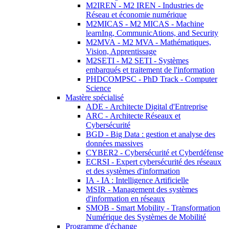
M2IREN - M2 IREN - Industries de
Réseau et économie numérique
M2MICAS - M2 MICAS - Machine
learnIng, CommunicAtions, and Security
M2MVA - M2 MVA - Mathématiques,
Vision, Apprentissage
M2SETI - M2 SETI - Systèmes
embarqués et traitement de l'information
PHDCOMPSC - PhD Track - Computer
Science
Mastère spécialisé
ADE - Architecte Digital d'Entreprise
ARC - Architecte Réseaux et
Cybersécurité
BGD - Big Data : gestion et analyse des
données massives
CYBER2 - Cybersécurité et Cyberdéfense
ECRSI - Expert cybersécurité des réseaux
et des systèmes d'information
IA - IA : Intelligence Artificielle
MSIR - Management des systèmes
d'information en réseaux
SMOB - Smart Mobility - Transformation
Numérique des Systèmes de Mobilité
Programme d'échange