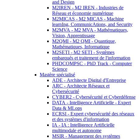
and Design
M2IREN - M2 IREN - Industries de
Réseau et économie numérique
M2MICAS - M2 MICAS - Machine
learnIng, CommunicAtions, and Security
M2MVA - M2 MVA - Mathématiques,
Vision, Apprentissage
M2QMI - M2 QMI - Quantique,
Mathématiques, Informatique
M2SETI - M2 SETI - Systèmes
embarqués et traitement de l'information
PHDCOMPSC - PhD Track - Computer
Science
Mastère spécialisé
ADE - Architecte Digital d'Entreprise
ARC - Architecte Réseaux et
Cybersécurité
CYBER2 - Cybersécurité et Cyberdéfense
DATA - Intelligence Artificielle - Expert
Data & MLops
ECRSI - Expert cybersécurité des réseaux
et des systèmes d'information
IA - IA : Intelligence Artificielle
multimodale et autonome
MSIR - Management des systèmes