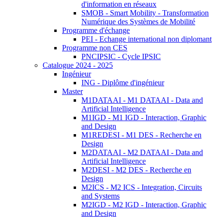
d'information en réseaux
SMOB - Smart Mobility - Transformation
Numérique des Systèmes de Mobilité
Programme d'échange
PEI - Echange international non diplomant
Programme non CES
PNCIPSIC - Cycle IPSIC
Catalogue 2024 - 2025
Ingénieur
ING - Diplôme d'ingénieur
Master
M1DATAAI - M1 DATAAI - Data and
Artificial Intelligence
M1IGD - M1 IGD - Interaction, Graphic
and Design
M1REDESI - M1 DES - Recherche en
Design
M2DATAAI - M2 DATAAI - Data and
Artificial Intelligence
M2DESI - M2 DES - Recherche en
Design
M2ICS - M2 ICS - Integration, Circuits
and Systems
M2IGD - M2 IGD - Interaction, Graphic
and Design