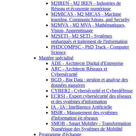
M2IREN - M2 IREN - Industries de
Réseau et économie numérique
M2MICAS - M2 MICAS - Machine
learnIng, CommunicAtions, and Security
M2MVA - M2 MVA - Mathématiques,
Vision, Apprentissage
M2SETI - M2 SETI - Systèmes
embarqués et traitement de l'information
PHDCOMPSC - PhD Track - Computer
Science
Mastère spécialisé
ADE - Architecte Digital d'Entreprise
ARC - Architecte Réseaux et
Cybersécurité
BGD - Big Data : gestion et analyse des
données massives
CYBER2 - Cybersécurité et Cyberdéfense
ECRSI - Expert cybersécurité des réseaux
et des systèmes d'information
IA - IA : Intelligence Artificielle
MSIR - Management des systèmes
d'information en réseaux
SMOB - Smart Mobility - Transformation
Numérique des Systèmes de Mobilité
Programme d'échange