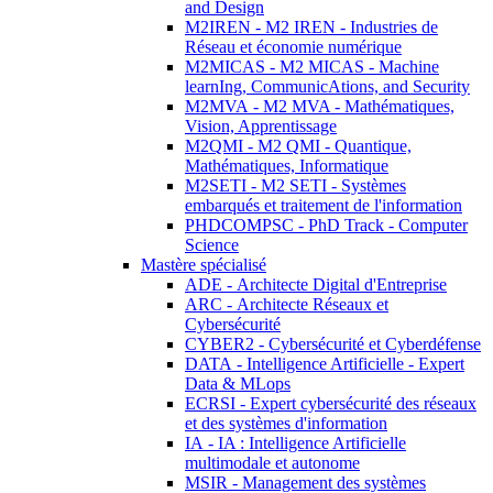
and Design
M2IREN - M2 IREN - Industries de
Réseau et économie numérique
M2MICAS - M2 MICAS - Machine
learnIng, CommunicAtions, and Security
M2MVA - M2 MVA - Mathématiques,
Vision, Apprentissage
M2QMI - M2 QMI - Quantique,
Mathématiques, Informatique
M2SETI - M2 SETI - Systèmes
embarqués et traitement de l'information
PHDCOMPSC - PhD Track - Computer
Science
Mastère spécialisé
ADE - Architecte Digital d'Entreprise
ARC - Architecte Réseaux et
Cybersécurité
CYBER2 - Cybersécurité et Cyberdéfense
DATA - Intelligence Artificielle - Expert
Data & MLops
ECRSI - Expert cybersécurité des réseaux
et des systèmes d'information
IA - IA : Intelligence Artificielle
multimodale et autonome
MSIR - Management des systèmes