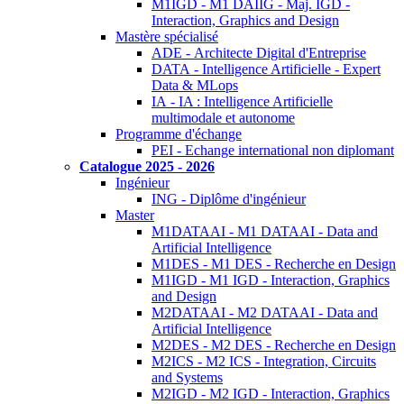
M1IGD - M1 DAIIG - Maj. IGD -
Interaction, Graphics and Design
Mastère spécialisé
ADE - Architecte Digital d'Entreprise
DATA - Intelligence Artificielle - Expert
Data & MLops
IA - IA : Intelligence Artificielle
multimodale et autonome
Programme d'échange
PEI - Echange international non diplomant
Catalogue 2025 - 2026
Ingénieur
ING - Diplôme d'ingénieur
Master
M1DATAAI - M1 DATAAI - Data and
Artificial Intelligence
M1DES - M1 DES - Recherche en Design
M1IGD - M1 IGD - Interaction, Graphics
and Design
M2DATAAI - M2 DATAAI - Data and
Artificial Intelligence
M2DES - M2 DES - Recherche en Design
M2ICS - M2 ICS - Integration, Circuits
and Systems
M2IGD - M2 IGD - Interaction, Graphics