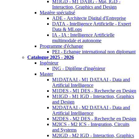
M1IGD - M1 DAIIG - Maj. IGD -
Interaction, Graphics and Design
Mastère spécialisé
ADE - Architecte Digital d'Entreprise
DATA - Intelligence Artificielle - Expert
Data & MLops
IA - IA : Intelligence Artificielle
multimodale et autonome
Programme d'échange
PEI - Echange international non diplomant
Catalogue 2025 - 2026
Ingénieur
ING - Diplôme d'ingénieur
Master
M1DATAAI - M1 DATAAI - Data and
Artificial Intelligence
M1DES - M1 DES - Recherche en Design
M1IGD - M1 IGD - Interaction, Graphics
and Design
M2DATAAI - M2 DATAAI - Data and
Artificial Intelligence
M2DES - M2 DES - Recherche en Design
M2ICS - M2 ICS - Integration, Circuits
and Systems
M2IGD - M2 IGD - Interaction, Graphics