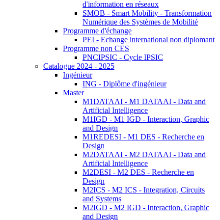
d'information en réseaux
SMOB - Smart Mobility - Transformation
Numérique des Systèmes de Mobilité
Programme d'échange
PEI - Echange international non diplomant
Programme non CES
PNCIPSIC - Cycle IPSIC
Catalogue 2024 - 2025
Ingénieur
ING - Diplôme d'ingénieur
Master
M1DATAAI - M1 DATAAI - Data and
Artificial Intelligence
M1IGD - M1 IGD - Interaction, Graphic
and Design
M1REDESI - M1 DES - Recherche en
Design
M2DATAAI - M2 DATAAI - Data and
Artificial Intelligence
M2DESI - M2 DES - Recherche en
Design
M2ICS - M2 ICS - Integration, Circuits
and Systems
M2IGD - M2 IGD - Interaction, Graphic
and Design