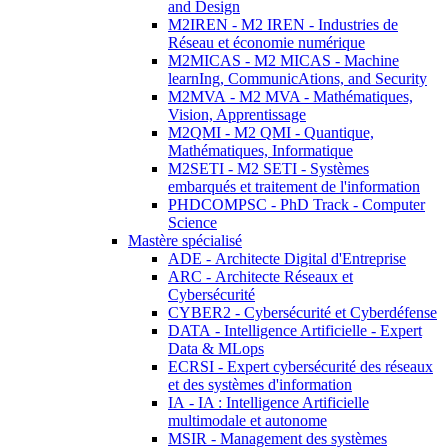
and Design
M2IREN - M2 IREN - Industries de
Réseau et économie numérique
M2MICAS - M2 MICAS - Machine
learnIng, CommunicAtions, and Security
M2MVA - M2 MVA - Mathématiques,
Vision, Apprentissage
M2QMI - M2 QMI - Quantique,
Mathématiques, Informatique
M2SETI - M2 SETI - Systèmes
embarqués et traitement de l'information
PHDCOMPSC - PhD Track - Computer
Science
Mastère spécialisé
ADE - Architecte Digital d'Entreprise
ARC - Architecte Réseaux et
Cybersécurité
CYBER2 - Cybersécurité et Cyberdéfense
DATA - Intelligence Artificielle - Expert
Data & MLops
ECRSI - Expert cybersécurité des réseaux
et des systèmes d'information
IA - IA : Intelligence Artificielle
multimodale et autonome
MSIR - Management des systèmes