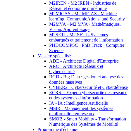
M2IREN - M2 IREN - Industries de
Réseau et économie numérique
M2MICAS - M2 MICAS - Machine
learnIng, CommunicAtions, and Security
M2MVA - M2 MVA - Mathématiques,
Vision, Apprentissage
M2SETI - M2 SETI - Systèmes
embarqués et traitement de l'information
PHDCOMPSC - PhD Track - Computer
Science
Mastère spécialisé
ADE - Architecte Digital d'Entreprise
ARC - Architecte Réseaux et
Cybersécurité
BGD - Big Data : gestion et analyse des
données massives
CYBER2 - Cybersécurité et Cyberdéfense
ECRSI - Expert cybersécurité des réseaux
et des systèmes d'information
IA - IA : Intelligence Artificielle
MSIR - Management des systèmes
d'information en réseaux
SMOB - Smart Mobility - Transformation
Numérique des Systèmes de Mobilité
Programme d'échange