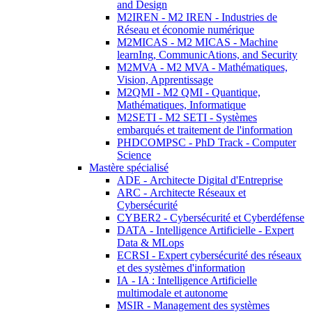
and Design
M2IREN - M2 IREN - Industries de
Réseau et économie numérique
M2MICAS - M2 MICAS - Machine
learnIng, CommunicAtions, and Security
M2MVA - M2 MVA - Mathématiques,
Vision, Apprentissage
M2QMI - M2 QMI - Quantique,
Mathématiques, Informatique
M2SETI - M2 SETI - Systèmes
embarqués et traitement de l'information
PHDCOMPSC - PhD Track - Computer
Science
Mastère spécialisé
ADE - Architecte Digital d'Entreprise
ARC - Architecte Réseaux et
Cybersécurité
CYBER2 - Cybersécurité et Cyberdéfense
DATA - Intelligence Artificielle - Expert
Data & MLops
ECRSI - Expert cybersécurité des réseaux
et des systèmes d'information
IA - IA : Intelligence Artificielle
multimodale et autonome
MSIR - Management des systèmes