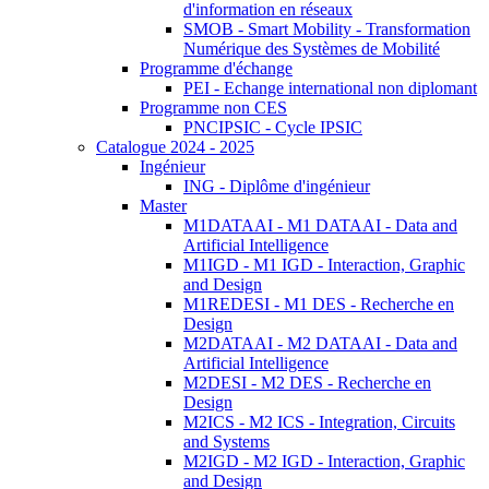
d'information en réseaux
SMOB - Smart Mobility - Transformation
Numérique des Systèmes de Mobilité
Programme d'échange
PEI - Echange international non diplomant
Programme non CES
PNCIPSIC - Cycle IPSIC
Catalogue 2024 - 2025
Ingénieur
ING - Diplôme d'ingénieur
Master
M1DATAAI - M1 DATAAI - Data and
Artificial Intelligence
M1IGD - M1 IGD - Interaction, Graphic
and Design
M1REDESI - M1 DES - Recherche en
Design
M2DATAAI - M2 DATAAI - Data and
Artificial Intelligence
M2DESI - M2 DES - Recherche en
Design
M2ICS - M2 ICS - Integration, Circuits
and Systems
M2IGD - M2 IGD - Interaction, Graphic
and Design