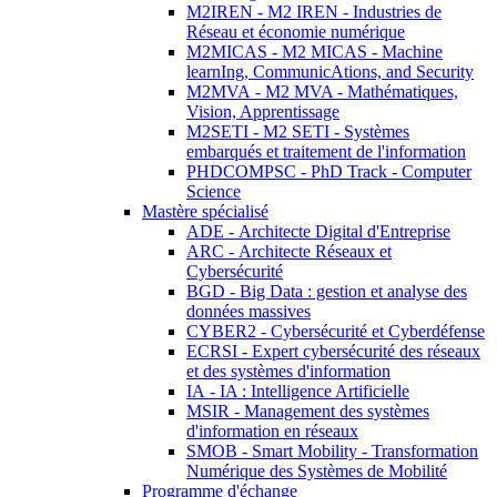
M2IREN - M2 IREN - Industries de
Réseau et économie numérique
M2MICAS - M2 MICAS - Machine
learnIng, CommunicAtions, and Security
M2MVA - M2 MVA - Mathématiques,
Vision, Apprentissage
M2SETI - M2 SETI - Systèmes
embarqués et traitement de l'information
PHDCOMPSC - PhD Track - Computer
Science
Mastère spécialisé
ADE - Architecte Digital d'Entreprise
ARC - Architecte Réseaux et
Cybersécurité
BGD - Big Data : gestion et analyse des
données massives
CYBER2 - Cybersécurité et Cyberdéfense
ECRSI - Expert cybersécurité des réseaux
et des systèmes d'information
IA - IA : Intelligence Artificielle
MSIR - Management des systèmes
d'information en réseaux
SMOB - Smart Mobility - Transformation
Numérique des Systèmes de Mobilité
Programme d'échange