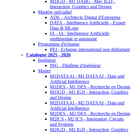
M1IGD - M1 DAIIG - Maj. IGD -
Interaction, Graphics and Design
Mastère spécialisé
ADE - Architecte Digital d'Entreprise
DATA - Intelligence Artificielle - Expert
Data & MLops
IA - IA : Intelligence Artificielle
multimodale et autonome
Programme d'échange
PEI - Echange international non diplomant
Catalogue 2025 - 2026
Ingénieur
ING - Diplôme d'ingénieur
Master
M1DATAAI - M1 DATAAI - Data and
Artificial Intelligence
M1DES - M1 DES - Recherche en Design
M1IGD - M1 IGD - Interaction, Graphics
and Design
M2DATAAI - M2 DATAAI - Data and
Artificial Intelligence
M2DES - M2 DES - Recherche en Design
M2ICS - M2 ICS - Integration, Circuits
and Systems
M2IGD - M2 IGD - Interaction, Graphics