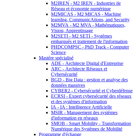
M2IREN - M2 IREN - Industries de
Réseau et économie numérique
M2MICAS - M2 MICAS - Machine
learnIng, CommunicAtions, and Security
M2MVA - M2 MVA - Mathématiques,
Vision, Apprentissage
M2SETI - M2 SETI - Systèmes
embarqués et traitement de l'information
PHDCOMPSC - PhD Track - Computer
Science
Mastère spécialisé
ADE - Architecte Digital d'Entreprise
ARC - Architecte Réseaux et
Cybersécurité
BGD - Big Data : gestion et analyse des
données massives
CYBER2 - Cybersécurité et Cyberdéfense
ECRSI - Expert cybersécurité des réseaux
et des systèmes d'information
IA - IA : Intelligence Artificielle
MSIR - Management des systèmes
d'information en réseaux
SMOB - Smart Mobility - Transformation
Numérique des Systèmes de Mobilité
Programme d'échange