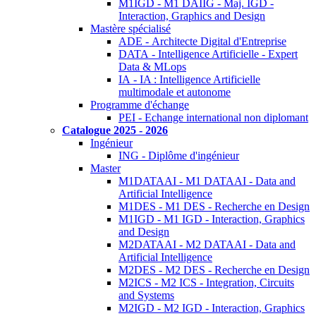
M1IGD - M1 DAIIG - Maj. IGD -
Interaction, Graphics and Design
Mastère spécialisé
ADE - Architecte Digital d'Entreprise
DATA - Intelligence Artificielle - Expert
Data & MLops
IA - IA : Intelligence Artificielle
multimodale et autonome
Programme d'échange
PEI - Echange international non diplomant
Catalogue 2025 - 2026
Ingénieur
ING - Diplôme d'ingénieur
Master
M1DATAAI - M1 DATAAI - Data and
Artificial Intelligence
M1DES - M1 DES - Recherche en Design
M1IGD - M1 IGD - Interaction, Graphics
and Design
M2DATAAI - M2 DATAAI - Data and
Artificial Intelligence
M2DES - M2 DES - Recherche en Design
M2ICS - M2 ICS - Integration, Circuits
and Systems
M2IGD - M2 IGD - Interaction, Graphics