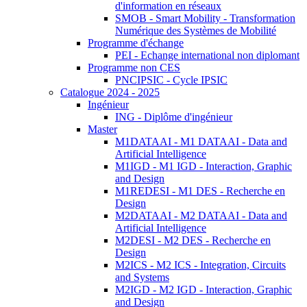
d'information en réseaux
SMOB - Smart Mobility - Transformation
Numérique des Systèmes de Mobilité
Programme d'échange
PEI - Echange international non diplomant
Programme non CES
PNCIPSIC - Cycle IPSIC
Catalogue 2024 - 2025
Ingénieur
ING - Diplôme d'ingénieur
Master
M1DATAAI - M1 DATAAI - Data and
Artificial Intelligence
M1IGD - M1 IGD - Interaction, Graphic
and Design
M1REDESI - M1 DES - Recherche en
Design
M2DATAAI - M2 DATAAI - Data and
Artificial Intelligence
M2DESI - M2 DES - Recherche en
Design
M2ICS - M2 ICS - Integration, Circuits
and Systems
M2IGD - M2 IGD - Interaction, Graphic
and Design