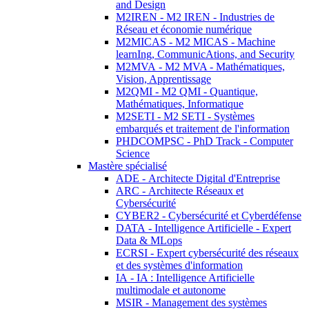
and Design
M2IREN - M2 IREN - Industries de
Réseau et économie numérique
M2MICAS - M2 MICAS - Machine
learnIng, CommunicAtions, and Security
M2MVA - M2 MVA - Mathématiques,
Vision, Apprentissage
M2QMI - M2 QMI - Quantique,
Mathématiques, Informatique
M2SETI - M2 SETI - Systèmes
embarqués et traitement de l'information
PHDCOMPSC - PhD Track - Computer
Science
Mastère spécialisé
ADE - Architecte Digital d'Entreprise
ARC - Architecte Réseaux et
Cybersécurité
CYBER2 - Cybersécurité et Cyberdéfense
DATA - Intelligence Artificielle - Expert
Data & MLops
ECRSI - Expert cybersécurité des réseaux
et des systèmes d'information
IA - IA : Intelligence Artificielle
multimodale et autonome
MSIR - Management des systèmes