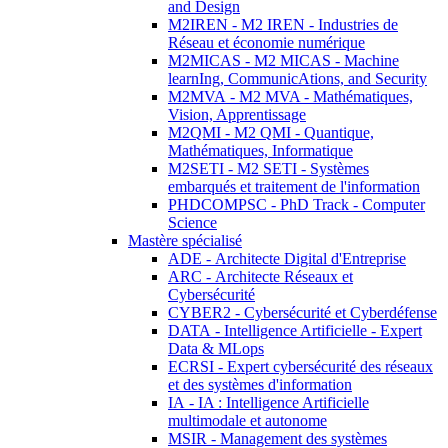
and Design
M2IREN - M2 IREN - Industries de
Réseau et économie numérique
M2MICAS - M2 MICAS - Machine
learnIng, CommunicAtions, and Security
M2MVA - M2 MVA - Mathématiques,
Vision, Apprentissage
M2QMI - M2 QMI - Quantique,
Mathématiques, Informatique
M2SETI - M2 SETI - Systèmes
embarqués et traitement de l'information
PHDCOMPSC - PhD Track - Computer
Science
Mastère spécialisé
ADE - Architecte Digital d'Entreprise
ARC - Architecte Réseaux et
Cybersécurité
CYBER2 - Cybersécurité et Cyberdéfense
DATA - Intelligence Artificielle - Expert
Data & MLops
ECRSI - Expert cybersécurité des réseaux
et des systèmes d'information
IA - IA : Intelligence Artificielle
multimodale et autonome
MSIR - Management des systèmes