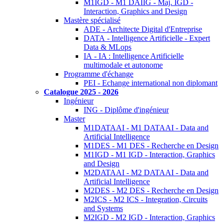
M1IGD - M1 DAIIG - Maj. IGD -
Interaction, Graphics and Design
Mastère spécialisé
ADE - Architecte Digital d'Entreprise
DATA - Intelligence Artificielle - Expert
Data & MLops
IA - IA : Intelligence Artificielle
multimodale et autonome
Programme d'échange
PEI - Echange international non diplomant
Catalogue 2025 - 2026
Ingénieur
ING - Diplôme d'ingénieur
Master
M1DATAAI - M1 DATAAI - Data and
Artificial Intelligence
M1DES - M1 DES - Recherche en Design
M1IGD - M1 IGD - Interaction, Graphics
and Design
M2DATAAI - M2 DATAAI - Data and
Artificial Intelligence
M2DES - M2 DES - Recherche en Design
M2ICS - M2 ICS - Integration, Circuits
and Systems
M2IGD - M2 IGD - Interaction, Graphics