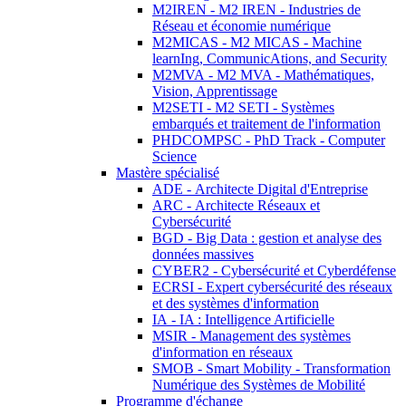
M2IREN - M2 IREN - Industries de
Réseau et économie numérique
M2MICAS - M2 MICAS - Machine
learnIng, CommunicAtions, and Security
M2MVA - M2 MVA - Mathématiques,
Vision, Apprentissage
M2SETI - M2 SETI - Systèmes
embarqués et traitement de l'information
PHDCOMPSC - PhD Track - Computer
Science
Mastère spécialisé
ADE - Architecte Digital d'Entreprise
ARC - Architecte Réseaux et
Cybersécurité
BGD - Big Data : gestion et analyse des
données massives
CYBER2 - Cybersécurité et Cyberdéfense
ECRSI - Expert cybersécurité des réseaux
et des systèmes d'information
IA - IA : Intelligence Artificielle
MSIR - Management des systèmes
d'information en réseaux
SMOB - Smart Mobility - Transformation
Numérique des Systèmes de Mobilité
Programme d'échange