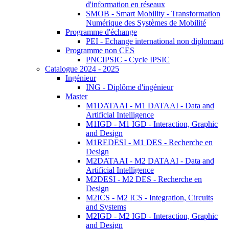
d'information en réseaux
SMOB - Smart Mobility - Transformation
Numérique des Systèmes de Mobilité
Programme d'échange
PEI - Echange international non diplomant
Programme non CES
PNCIPSIC - Cycle IPSIC
Catalogue 2024 - 2025
Ingénieur
ING - Diplôme d'ingénieur
Master
M1DATAAI - M1 DATAAI - Data and
Artificial Intelligence
M1IGD - M1 IGD - Interaction, Graphic
and Design
M1REDESI - M1 DES - Recherche en
Design
M2DATAAI - M2 DATAAI - Data and
Artificial Intelligence
M2DESI - M2 DES - Recherche en
Design
M2ICS - M2 ICS - Integration, Circuits
and Systems
M2IGD - M2 IGD - Interaction, Graphic
and Design