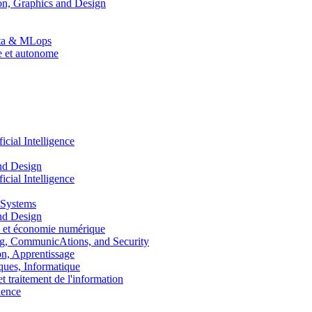
n, Graphics and Design
Data & MLops
le et autonome
ial Intelligence
nd Design
ial Intelligence
 Systems
nd Design
 et économie numérique
, CommunicAtions, and Security
, Apprentissage
ues, Informatique
traitement de l'information
ence