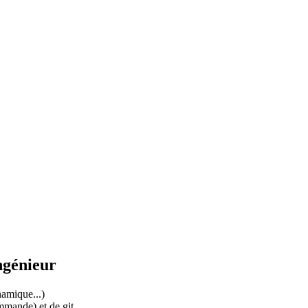
ngénieur
amique...)
ommande) et de git