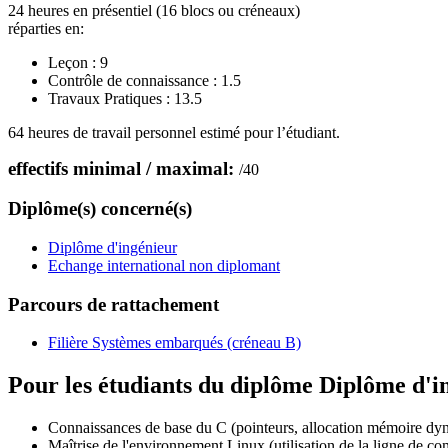
24 heures en présentiel (16 blocs ou créneaux)
réparties en:
Leçon :
9
Contrôle de connaissance :
1.5
Travaux Pratiques :
13.5
64 heures de travail personnel estimé pour l’étudiant.
effectifs minimal / maximal:
/
40
Diplôme(s) concerné(s)
Diplôme d'ingénieur
Echange international non diplomant
Parcours de rattachement
Filière Systèmes embarqués (créneau B)
Pour les étudiants du diplôme
Diplôme d'i
Connaissances de base du C (pointeurs, allocation mémoire dyn
Maîtrise de l'environnement Linux (utilisation de la ligne de c