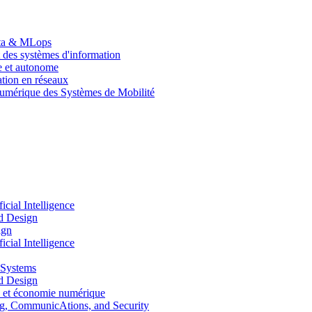
Data & MLops
 des systèmes d'information
le et autonome
tion en réseaux
umérique des Systèmes de Mobilité
ial Intelligence
d Design
ign
ial Intelligence
 Systems
d Design
 et économie numérique
, CommunicAtions, and Security