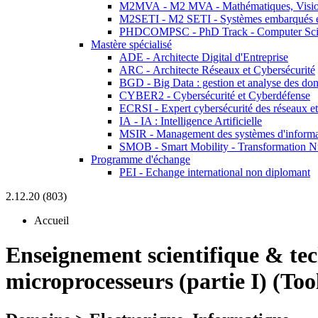
M2MVA - M2 MVA - Mathématiques, Vision
M2SETI - M2 SETI - Systèmes embarqués et 
PHDCOMPSC - PhD Track - Computer Sci
Mastère spécialisé
ADE - Architecte Digital d'Entreprise
ARC - Architecte Réseaux et Cybersécurité
BGD - Big Data : gestion et analyse des do
CYBER2 - Cybersécurité et Cyberdéfense
ECRSI - Expert cybersécurité des réseaux et
IA - IA : Intelligence Artificielle
MSIR - Management des systèmes d'informa
SMOB - Smart Mobility - Transformation N
Programme d'échange
PEI - Echange international non diplomant
2.12.20 (803)
Accueil
Enseignement scientifique & te
microprocesseurs (partie I) (Too