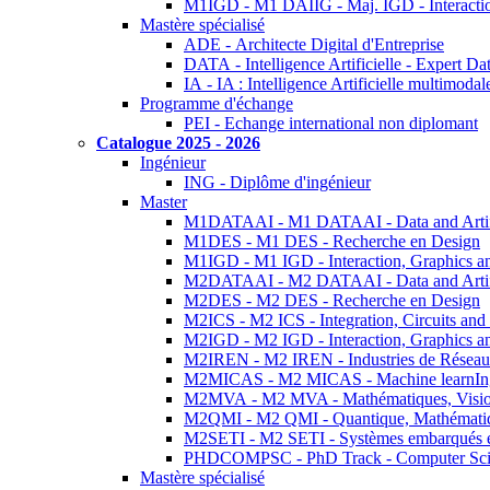
M1IGD - M1 DAIIG - Maj. IGD - Interactio
Mastère spécialisé
ADE - Architecte Digital d'Entreprise
DATA - Intelligence Artificielle - Expert 
IA - IA : Intelligence Artificielle multimoda
Programme d'échange
PEI - Echange international non diplomant
Catalogue 2025 - 2026
Ingénieur
ING - Diplôme d'ingénieur
Master
M1DATAAI - M1 DATAAI - Data and Artific
M1DES - M1 DES - Recherche en Design
M1IGD - M1 IGD - Interaction, Graphics a
M2DATAAI - M2 DATAAI - Data and Artific
M2DES - M2 DES - Recherche en Design
M2ICS - M2 ICS - Integration, Circuits and
M2IGD - M2 IGD - Interaction, Graphics a
M2IREN - M2 IREN - Industries de Réseau
M2MICAS - M2 MICAS - Machine learnIng
M2MVA - M2 MVA - Mathématiques, Vision
M2QMI - M2 QMI - Quantique, Mathématiq
M2SETI - M2 SETI - Systèmes embarqués et 
PHDCOMPSC - PhD Track - Computer Sci
Mastère spécialisé