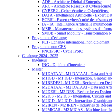
ADE - Architecte Digital d'Entreprise
ARC - Architecte Réseaux et Cybersécurité
CYBER2 - Cybersécurité et Cyberdéfense
DATA - Intelligence Artificielle - Expert 
ECRSI - Expert cybersécurité des réseaux et
IA - IA : Intelligence Artificielle multimoda
MSIR - Management des systèmes d'informa
SMOB - Smart Mobility - Transformation N
Programme d'échange
PEI - Echange international non diplomant
Programme non CES
PNCIPSIC - Cycle IPSIC
Catalogue 2024 - 2025
Ingénieur
ING - Diplôme d'ingénieur
Master
M1DATAAI - M1 DATAAI - Data and Artific
M1IGD - M1 IGD - Interaction, Graphic an
M1REDESI - M1 DES - Recherche en Des
M2DATAAI - M2 DATAAI - Data and Artific
M2DESI - M2 DES - Recherche en Design
M2ICS - M2 ICS - Integration, Circuits and
M2IGD - M2 IGD - Interaction, Graphic an
M2IREN - M2 IREN - Industries de Réseau
M2MICAS - M2 MICAS - Machine learnIng