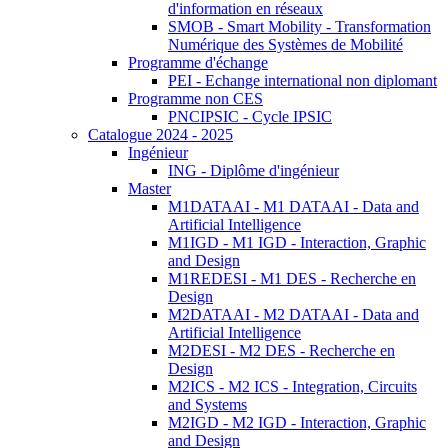
d'information en réseaux
SMOB - Smart Mobility - Transformation
Numérique des Systèmes de Mobilité
Programme d'échange
PEI - Echange international non diplomant
Programme non CES
PNCIPSIC - Cycle IPSIC
Catalogue 2024 - 2025
Ingénieur
ING - Diplôme d'ingénieur
Master
M1DATAAI - M1 DATAAI - Data and
Artificial Intelligence
M1IGD - M1 IGD - Interaction, Graphic
and Design
M1REDESI - M1 DES - Recherche en
Design
M2DATAAI - M2 DATAAI - Data and
Artificial Intelligence
M2DESI - M2 DES - Recherche en
Design
M2ICS - M2 ICS - Integration, Circuits
and Systems
M2IGD - M2 IGD - Interaction, Graphic
and Design