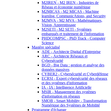
M2IREN - M2 IREN - Industries de
Réseau et économie numérique
M2MICAS - M2 MICAS - Machine
learnIng, CommunicAtions, and Security
M2MVA - M2 MVA - Mathématiques,
Vision, Apprentissage
M2SETI - M2 SETI - Systèmes
embarqués et traitement de l'information
PHDCOMPSC - PhD Track - Computer
Science
Mastère spécialisé
ADE - Architecte Digital d'Entreprise
ARC - Architecte Réseaux et
Cybersécurité
BGD - Big Data : gestion et analyse des
données massives
CYBER2 - Cybersécurité et Cyberdéfense
ECRSI - Expert cybersécurité des réseaux
et des systèmes d'information
IA - IA : Intelligence Artificielle
MSIR - Management des systèmes
d'information en réseaux
SMOB - Smart Mobility - Transformation
Numérique des Systèmes de Mobilité
Programme d'échange