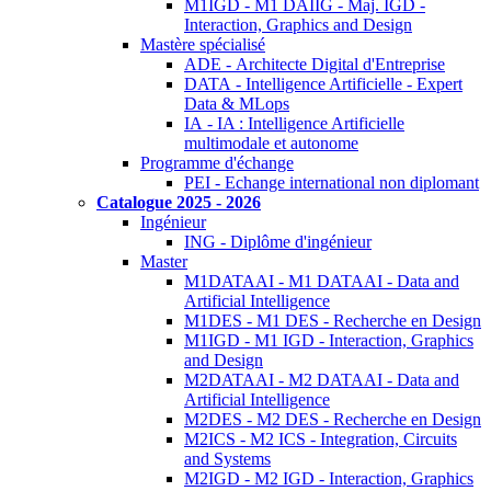
M1IGD - M1 DAIIG - Maj. IGD -
Interaction, Graphics and Design
Mastère spécialisé
ADE - Architecte Digital d'Entreprise
DATA - Intelligence Artificielle - Expert
Data & MLops
IA - IA : Intelligence Artificielle
multimodale et autonome
Programme d'échange
PEI - Echange international non diplomant
Catalogue 2025 - 2026
Ingénieur
ING - Diplôme d'ingénieur
Master
M1DATAAI - M1 DATAAI - Data and
Artificial Intelligence
M1DES - M1 DES - Recherche en Design
M1IGD - M1 IGD - Interaction, Graphics
and Design
M2DATAAI - M2 DATAAI - Data and
Artificial Intelligence
M2DES - M2 DES - Recherche en Design
M2ICS - M2 ICS - Integration, Circuits
and Systems
M2IGD - M2 IGD - Interaction, Graphics