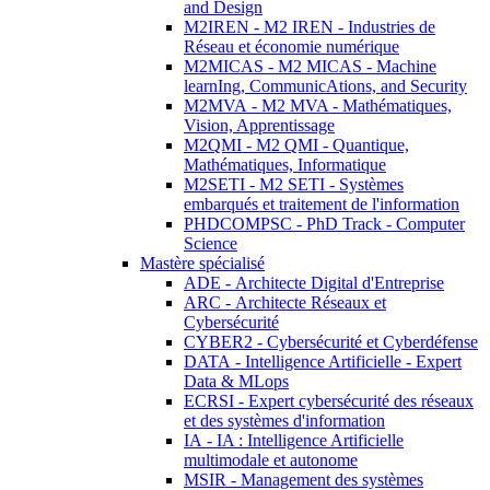
and Design
M2IREN - M2 IREN - Industries de
Réseau et économie numérique
M2MICAS - M2 MICAS - Machine
learnIng, CommunicAtions, and Security
M2MVA - M2 MVA - Mathématiques,
Vision, Apprentissage
M2QMI - M2 QMI - Quantique,
Mathématiques, Informatique
M2SETI - M2 SETI - Systèmes
embarqués et traitement de l'information
PHDCOMPSC - PhD Track - Computer
Science
Mastère spécialisé
ADE - Architecte Digital d'Entreprise
ARC - Architecte Réseaux et
Cybersécurité
CYBER2 - Cybersécurité et Cyberdéfense
DATA - Intelligence Artificielle - Expert
Data & MLops
ECRSI - Expert cybersécurité des réseaux
et des systèmes d'information
IA - IA : Intelligence Artificielle
multimodale et autonome
MSIR - Management des systèmes