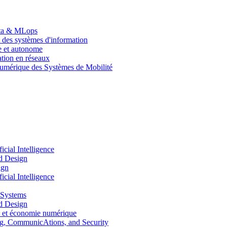
Data & MLops
 des systèmes d'information
le et autonome
tion en réseaux
umérique des Systèmes de Mobilité
ial Intelligence
d Design
ign
ial Intelligence
 Systems
d Design
 et économie numérique
, CommunicAtions, and Security