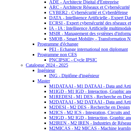
ADE - Architecte Digital d'Entreprise
ARC - Architecte Réseaux et Cybersécurité
CYBER2 - Cybersécurité et Cyberdéfense
DATA - Intelligence Artificielle - Expert 
ECRSI - Expert cybersécurité des réseaux et
IA - IA : Intelligence Artificielle multimoda
MSIR - Management des systèmes d'informa
SMOB - Smart Mobility - Transformation N
Programme d'échange
PEI - Echange international non diplomant
Programme non CES
PNCIPSIC - Cycle IPSIC
Catalogue 2024 - 2025
Ingénieur
ING - Diplôme d'ingénieur
Master
M1DATAAI - M1 DATAAI - Data and Artific
M1IGD - M1 IGD - Interaction, Graphic an
M1REDESI - M1 DES - Recherche en Des
M2DATAAI - M2 DATAAI - Data and Artific
M2DESI - M2 DES - Recherche en Design
M2ICS - M2 ICS - Integration, Circuits and
M2IGD - M2 IGD - Interaction, Graphic an
M2IREN - M2 IREN - Industries de Réseau
M2MICAS - M2 MICAS - Machine learnIng