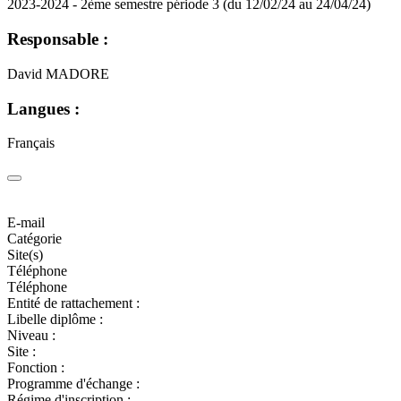
2023-2024 - 2ème semestre période 3 (du 12/02/24 au 24/04/24)
Responsable :
David MADORE
Langues :
Français
E-mail
Catégorie
Site(s)
Téléphone
Téléphone
Entité de rattachement :
Libelle diplôme :
Niveau :
Site :
Fonction :
Programme d'échange :
Régime d'inscription :