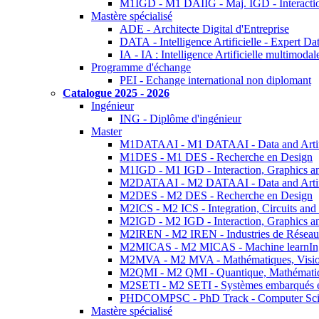
M1IGD - M1 DAIIG - Maj. IGD - Interactio
Mastère spécialisé
ADE - Architecte Digital d'Entreprise
DATA - Intelligence Artificielle - Expert 
IA - IA : Intelligence Artificielle multimoda
Programme d'échange
PEI - Echange international non diplomant
Catalogue 2025 - 2026
Ingénieur
ING - Diplôme d'ingénieur
Master
M1DATAAI - M1 DATAAI - Data and Artific
M1DES - M1 DES - Recherche en Design
M1IGD - M1 IGD - Interaction, Graphics a
M2DATAAI - M2 DATAAI - Data and Artific
M2DES - M2 DES - Recherche en Design
M2ICS - M2 ICS - Integration, Circuits and
M2IGD - M2 IGD - Interaction, Graphics a
M2IREN - M2 IREN - Industries de Réseau
M2MICAS - M2 MICAS - Machine learnIng
M2MVA - M2 MVA - Mathématiques, Vision
M2QMI - M2 QMI - Quantique, Mathématiq
M2SETI - M2 SETI - Systèmes embarqués et 
PHDCOMPSC - PhD Track - Computer Sci
Mastère spécialisé