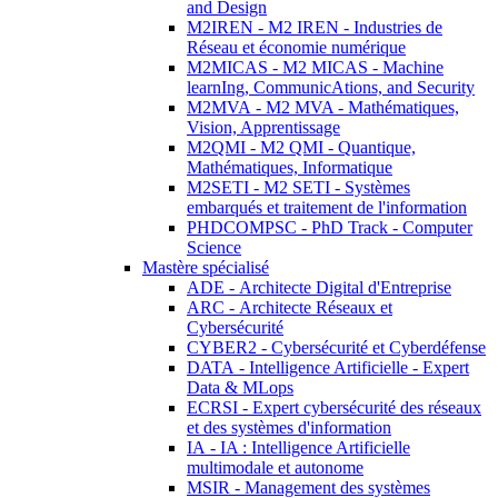
and Design
M2IREN - M2 IREN - Industries de
Réseau et économie numérique
M2MICAS - M2 MICAS - Machine
learnIng, CommunicAtions, and Security
M2MVA - M2 MVA - Mathématiques,
Vision, Apprentissage
M2QMI - M2 QMI - Quantique,
Mathématiques, Informatique
M2SETI - M2 SETI - Systèmes
embarqués et traitement de l'information
PHDCOMPSC - PhD Track - Computer
Science
Mastère spécialisé
ADE - Architecte Digital d'Entreprise
ARC - Architecte Réseaux et
Cybersécurité
CYBER2 - Cybersécurité et Cyberdéfense
DATA - Intelligence Artificielle - Expert
Data & MLops
ECRSI - Expert cybersécurité des réseaux
et des systèmes d'information
IA - IA : Intelligence Artificielle
multimodale et autonome
MSIR - Management des systèmes