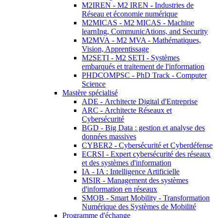
M2IREN - M2 IREN - Industries de
Réseau et économie numérique
M2MICAS - M2 MICAS - Machine
learnIng, CommunicAtions, and Security
M2MVA - M2 MVA - Mathématiques,
Vision, Apprentissage
M2SETI - M2 SETI - Systèmes
embarqués et traitement de l'information
PHDCOMPSC - PhD Track - Computer
Science
Mastère spécialisé
ADE - Architecte Digital d'Entreprise
ARC - Architecte Réseaux et
Cybersécurité
BGD - Big Data : gestion et analyse des
données massives
CYBER2 - Cybersécurité et Cyberdéfense
ECRSI - Expert cybersécurité des réseaux
et des systèmes d'information
IA - IA : Intelligence Artificielle
MSIR - Management des systèmes
d'information en réseaux
SMOB - Smart Mobility - Transformation
Numérique des Systèmes de Mobilité
Programme d'échange