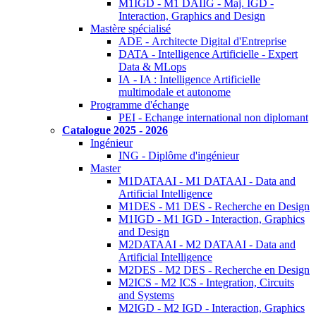
M1IGD - M1 DAIIG - Maj. IGD -
Interaction, Graphics and Design
Mastère spécialisé
ADE - Architecte Digital d'Entreprise
DATA - Intelligence Artificielle - Expert
Data & MLops
IA - IA : Intelligence Artificielle
multimodale et autonome
Programme d'échange
PEI - Echange international non diplomant
Catalogue 2025 - 2026
Ingénieur
ING - Diplôme d'ingénieur
Master
M1DATAAI - M1 DATAAI - Data and
Artificial Intelligence
M1DES - M1 DES - Recherche en Design
M1IGD - M1 IGD - Interaction, Graphics
and Design
M2DATAAI - M2 DATAAI - Data and
Artificial Intelligence
M2DES - M2 DES - Recherche en Design
M2ICS - M2 ICS - Integration, Circuits
and Systems
M2IGD - M2 IGD - Interaction, Graphics