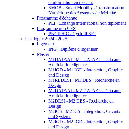
d'information en réseaux
SMOB - Smart Mobility - Transformation
Numérique des Systèmes de Mobilité
Programme d'échange
PEI - Echange international non diplomant
Programme non CES
PNCIPSIC - Cycle IPSIC
Catalogue 2024 - 2025
Ingénieur
ING - Diplôme d'ingénieur
Master
M1DATAAI - M1 DATAAI - Data and
Artificial Intelligence
M1IGD - M1 IGD - Interaction, Graphic
and Design
M1REDESI - M1 DES - Recherche en
Design
M2DATAAI - M2 DATAAI - Data and
Artificial Intelligence
M2DESI - M2 DES - Recherche en
Design
M2ICS - M2 ICS - Integration, Circuits
and Systems
M2IGD - M2 IGD - Interaction, Graphic
and Design