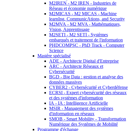
M2IREN - M2 IREN - Industries de
Réseau et économie numérique
M2MICAS - M2 MICAS - Machine
learnIng, CommunicAtions, and Security
M2MVA - M2 MVA - Mathématiques,
Vision, Apprentissage
M2SETI - M2 SETI - Systèmes
embarqués et traitement de l'information
PHDCOMPSC - PhD Track - Computer
Science
Mastère spécialisé
ADE - Architecte Digital d'Entreprise
ARC - Architecte Réseaux et
Cybersécurité
BGD - Big Data : gestion et analyse des
données massives
CYBER2 - Cybersécurité et Cyberdéfense
ECRSI - Expert cybersécurité des réseaux
et des systèmes d'information
IA - IA : Intelligence Artificielle
MSIR - Management des systèmes
d'information en réseaux
SMOB - Smart Mobility - Transformation
Numérique des Systèmes de Mobilité
Programme d'échange