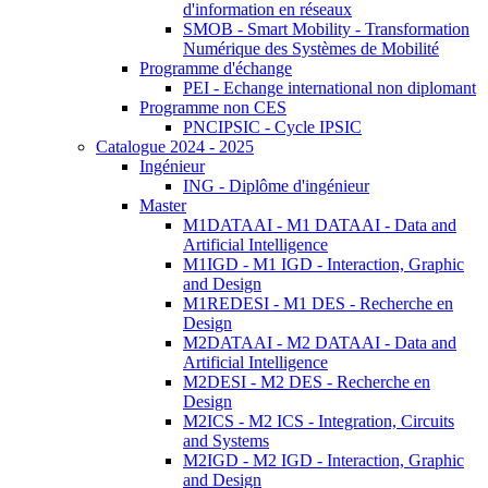
d'information en réseaux
SMOB - Smart Mobility - Transformation
Numérique des Systèmes de Mobilité
Programme d'échange
PEI - Echange international non diplomant
Programme non CES
PNCIPSIC - Cycle IPSIC
Catalogue 2024 - 2025
Ingénieur
ING - Diplôme d'ingénieur
Master
M1DATAAI - M1 DATAAI - Data and
Artificial Intelligence
M1IGD - M1 IGD - Interaction, Graphic
and Design
M1REDESI - M1 DES - Recherche en
Design
M2DATAAI - M2 DATAAI - Data and
Artificial Intelligence
M2DESI - M2 DES - Recherche en
Design
M2ICS - M2 ICS - Integration, Circuits
and Systems
M2IGD - M2 IGD - Interaction, Graphic
and Design