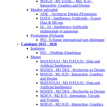
M1IGD - M1 DAIIG - Maj. IGD -
Interaction, Graphics and Design
Mastère spécialisé
ADE - Architecte Digital d'Entreprise
DATA - Intelligence Artificielle - Expert
Data & MLops
IA - IA : Intelligence Artificielle
multimodale et autonome
Programme d'échange
PEI - Echange international non diplomant
Catalogue 2025 - 2026
Ingénieur
ING - Diplôme d'ingénieur
Master
M1DATAAI - M1 DATAAI - Data and
Artificial Intelligence
M1DES - M1 DES - Recherche en Design
M1IGD - M1 IGD - Interaction, Graphics
and Design
M2DATAAI - M2 DATAAI - Data and
Artificial Intelligence
M2DES - M2 DES - Recherche en Design
M2ICS - M2 ICS - Integration, Circuits
and Systems
M2IGD - M2 IGD - Interaction, Graphics