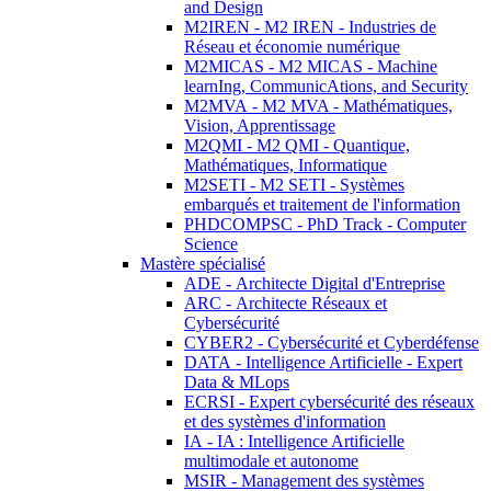
and Design
M2IREN - M2 IREN - Industries de
Réseau et économie numérique
M2MICAS - M2 MICAS - Machine
learnIng, CommunicAtions, and Security
M2MVA - M2 MVA - Mathématiques,
Vision, Apprentissage
M2QMI - M2 QMI - Quantique,
Mathématiques, Informatique
M2SETI - M2 SETI - Systèmes
embarqués et traitement de l'information
PHDCOMPSC - PhD Track - Computer
Science
Mastère spécialisé
ADE - Architecte Digital d'Entreprise
ARC - Architecte Réseaux et
Cybersécurité
CYBER2 - Cybersécurité et Cyberdéfense
DATA - Intelligence Artificielle - Expert
Data & MLops
ECRSI - Expert cybersécurité des réseaux
et des systèmes d'information
IA - IA : Intelligence Artificielle
multimodale et autonome
MSIR - Management des systèmes