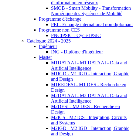
d'information en réseaux
SMOB - Smart Mobility - Transformation
Numérique des Systèmes de Mobilité
Programme d'échange
PEI - Echange international non diplomant
Programme non CES
PNCIPSIC - Cycle IPSIC
Catalogue 2024 - 2025
Ingénieur
ING - Diplôme d'ingénieur
Master
M1DATAAI - M1 DATAAI - Data and
Artificial Intelligence
M1IGD - M1 IGD - Interaction, Graphic
and Design
M1REDESI - M1 DES - Recherche en
Design
M2DATAAI - M2 DATAAI - Data and
Artificial Intelligence
M2DESI - M2 DES - Recherche en
Design
M2ICS - M2 ICS - Integration, Circuits
and Systems
M2IGD - M2 IGD - Interaction, Graphic
and Design