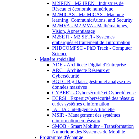
M2IREN - M2 IREN - Industries de
Réseau et économie numérique
M2MICAS - M2 MICAS - Machine
learnIng, CommunicAtions, and Security
M2MVA - M2 MVA - Mathématiques,
Vision, Apprentissage
M2SETI - M2 SETI - Systèmes
embarqués et traitement de l'information
PHDCOMPSC - PhD Track - Computer
Science
Mastère spécialisé
ADE - Architecte Digital d'Entreprise
ARC - Architecte Réseaux et
Cybersécurité
BGD - Big Data : gestion et analyse des
données massives
CYBER2 - Cybersécurité et Cyberdéfense
ECRSI - Expert cybersécurité des réseaux
et des systèmes d'information
IA - IA : Intelligence Artificielle
MSIR - Management des systèmes
d'information en réseaux
SMOB - Smart Mobility - Transformation
Numérique des Systèmes de Mobilité
Programme d'échange