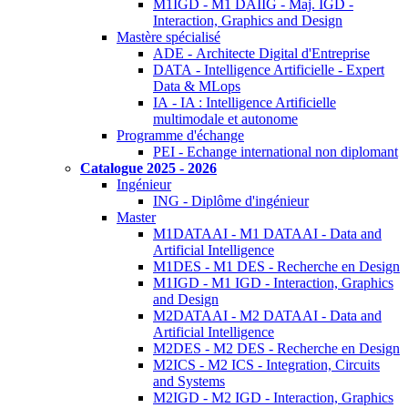
M1IGD - M1 DAIIG - Maj. IGD -
Interaction, Graphics and Design
Mastère spécialisé
ADE - Architecte Digital d'Entreprise
DATA - Intelligence Artificielle - Expert
Data & MLops
IA - IA : Intelligence Artificielle
multimodale et autonome
Programme d'échange
PEI - Echange international non diplomant
Catalogue 2025 - 2026
Ingénieur
ING - Diplôme d'ingénieur
Master
M1DATAAI - M1 DATAAI - Data and
Artificial Intelligence
M1DES - M1 DES - Recherche en Design
M1IGD - M1 IGD - Interaction, Graphics
and Design
M2DATAAI - M2 DATAAI - Data and
Artificial Intelligence
M2DES - M2 DES - Recherche en Design
M2ICS - M2 ICS - Integration, Circuits
and Systems
M2IGD - M2 IGD - Interaction, Graphics