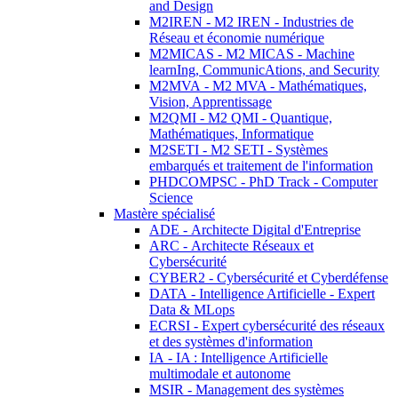
and Design
M2IREN - M2 IREN - Industries de
Réseau et économie numérique
M2MICAS - M2 MICAS - Machine
learnIng, CommunicAtions, and Security
M2MVA - M2 MVA - Mathématiques,
Vision, Apprentissage
M2QMI - M2 QMI - Quantique,
Mathématiques, Informatique
M2SETI - M2 SETI - Systèmes
embarqués et traitement de l'information
PHDCOMPSC - PhD Track - Computer
Science
Mastère spécialisé
ADE - Architecte Digital d'Entreprise
ARC - Architecte Réseaux et
Cybersécurité
CYBER2 - Cybersécurité et Cyberdéfense
DATA - Intelligence Artificielle - Expert
Data & MLops
ECRSI - Expert cybersécurité des réseaux
et des systèmes d'information
IA - IA : Intelligence Artificielle
multimodale et autonome
MSIR - Management des systèmes