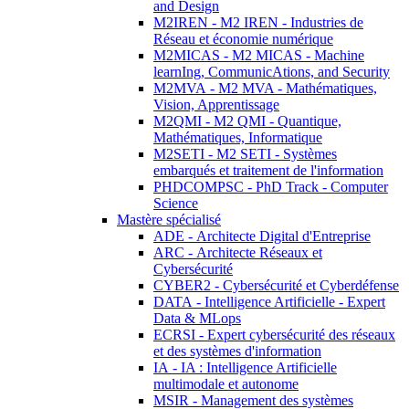
and Design
M2IREN - M2 IREN - Industries de
Réseau et économie numérique
M2MICAS - M2 MICAS - Machine
learnIng, CommunicAtions, and Security
M2MVA - M2 MVA - Mathématiques,
Vision, Apprentissage
M2QMI - M2 QMI - Quantique,
Mathématiques, Informatique
M2SETI - M2 SETI - Systèmes
embarqués et traitement de l'information
PHDCOMPSC - PhD Track - Computer
Science
Mastère spécialisé
ADE - Architecte Digital d'Entreprise
ARC - Architecte Réseaux et
Cybersécurité
CYBER2 - Cybersécurité et Cyberdéfense
DATA - Intelligence Artificielle - Expert
Data & MLops
ECRSI - Expert cybersécurité des réseaux
et des systèmes d'information
IA - IA : Intelligence Artificielle
multimodale et autonome
MSIR - Management des systèmes