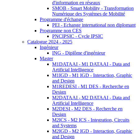
d'information en réseaux
SMOB - Smart Mobility - Transformation
Numérique des Systèmes de Mobilité
Programme d'échange
PEI - Echange international non diplomant
Programme non CES
PNCIPSIC - Cycle IPSIC
Catalogue 2024 - 2025
Ingénieur
ING - Diplôme d'ingénieur
Master
M1DATAAI - M1 DATAAI - Data and
Artificial Intelligence
M1IGD - M1 IGD - Interaction, Graphic
and Design
M1REDESI - M1 DES - Recherche en
Design
M2DATAAI - M2 DATAAI - Data and
Artificial Intelligence
M2DESI - M2 DES - Recherche en
Design
M2ICS - M2 ICS - Integration, Circuits
and Systems
M2IGD - M2 IGD - Interaction, Graphic
and Design