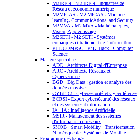
M2IREN - M2 IREN - Industries de
Réseau et économie numérique
M2MICAS - M2 MICAS - Machine
learnIng, CommunicAtions, and Security
M2MVA - M2 MVA - Mathématiques,
Vision, Apprentissage
M2SETI - M2 SETI - Systèmes
embarqués et traitement de l'information
PHDCOMPSC - PhD Track - Computer
Science
Mastère spécialisé
ADE - Architecte Digital d'Entreprise
ARC - Architecte Réseaux et
Cybersécurité
BGD - Big Data : gestion et analyse des
données massives
CYBER2 - Cybersécurité et Cyberdéfense
ECRSI - Expert cybersécurité des réseaux
et des systèmes d'information
IA - IA : Intelligence Artificielle
MSIR - Management des systèmes
d'information en réseaux
SMOB - Smart Mobility - Transformation
Numérique des Systèmes de Mobilité
Programme d'échange