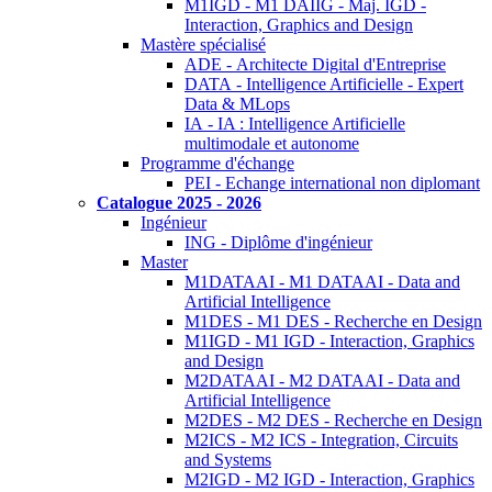
M1IGD - M1 DAIIG - Maj. IGD -
Interaction, Graphics and Design
Mastère spécialisé
ADE - Architecte Digital d'Entreprise
DATA - Intelligence Artificielle - Expert
Data & MLops
IA - IA : Intelligence Artificielle
multimodale et autonome
Programme d'échange
PEI - Echange international non diplomant
Catalogue 2025 - 2026
Ingénieur
ING - Diplôme d'ingénieur
Master
M1DATAAI - M1 DATAAI - Data and
Artificial Intelligence
M1DES - M1 DES - Recherche en Design
M1IGD - M1 IGD - Interaction, Graphics
and Design
M2DATAAI - M2 DATAAI - Data and
Artificial Intelligence
M2DES - M2 DES - Recherche en Design
M2ICS - M2 ICS - Integration, Circuits
and Systems
M2IGD - M2 IGD - Interaction, Graphics