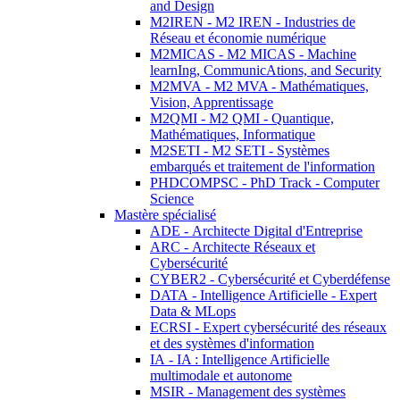
and Design
M2IREN - M2 IREN - Industries de
Réseau et économie numérique
M2MICAS - M2 MICAS - Machine
learnIng, CommunicAtions, and Security
M2MVA - M2 MVA - Mathématiques,
Vision, Apprentissage
M2QMI - M2 QMI - Quantique,
Mathématiques, Informatique
M2SETI - M2 SETI - Systèmes
embarqués et traitement de l'information
PHDCOMPSC - PhD Track - Computer
Science
Mastère spécialisé
ADE - Architecte Digital d'Entreprise
ARC - Architecte Réseaux et
Cybersécurité
CYBER2 - Cybersécurité et Cyberdéfense
DATA - Intelligence Artificielle - Expert
Data & MLops
ECRSI - Expert cybersécurité des réseaux
et des systèmes d'information
IA - IA : Intelligence Artificielle
multimodale et autonome
MSIR - Management des systèmes