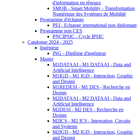
d'information en réseaux
SMOB - Smart Mobility - Transformation
Numérique des Systèmes de Mobilité
Programme d'échange
PEI - Echange international non diplomant
Programme non CES
PNCIPSIC - Cycle IPSIC
Catalogue 2024 - 2025
Ingénieur
ING - Diplôme d'ingénieur
Master
M1DATAAI - M1 DATAAI - Data and
Artificial Intelligence
M1IGD - M1 IGD - Interaction, Graphic
and Design
M1REDESI - M1 DES - Recherche en
Design
M2DATAAI - M2 DATAAI - Data and
Artificial Intelligence
M2DESI - M2 DES - Recherche en
Design
M2ICS - M2 ICS - Integration, Circuits
and Systems
M2IGD - M2 IGD - Interaction, Graphic
and Design