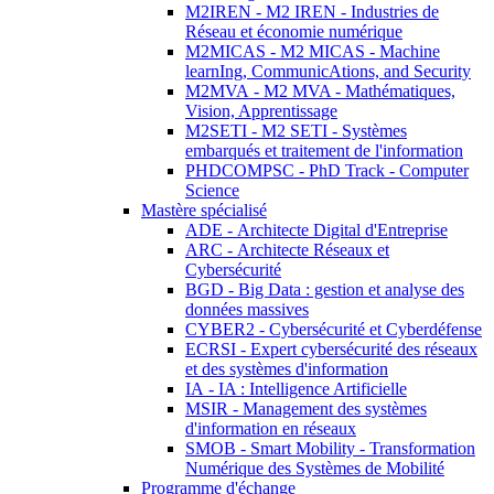
M2IREN - M2 IREN - Industries de
Réseau et économie numérique
M2MICAS - M2 MICAS - Machine
learnIng, CommunicAtions, and Security
M2MVA - M2 MVA - Mathématiques,
Vision, Apprentissage
M2SETI - M2 SETI - Systèmes
embarqués et traitement de l'information
PHDCOMPSC - PhD Track - Computer
Science
Mastère spécialisé
ADE - Architecte Digital d'Entreprise
ARC - Architecte Réseaux et
Cybersécurité
BGD - Big Data : gestion et analyse des
données massives
CYBER2 - Cybersécurité et Cyberdéfense
ECRSI - Expert cybersécurité des réseaux
et des systèmes d'information
IA - IA : Intelligence Artificielle
MSIR - Management des systèmes
d'information en réseaux
SMOB - Smart Mobility - Transformation
Numérique des Systèmes de Mobilité
Programme d'échange