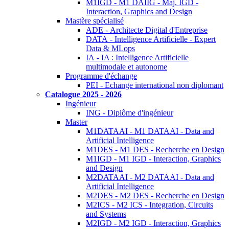
M1IGD - M1 DAIIG - Maj. IGD -
Interaction, Graphics and Design
Mastère spécialisé
ADE - Architecte Digital d'Entreprise
DATA - Intelligence Artificielle - Expert
Data & MLops
IA - IA : Intelligence Artificielle
multimodale et autonome
Programme d'échange
PEI - Echange international non diplomant
Catalogue 2025 - 2026
Ingénieur
ING - Diplôme d'ingénieur
Master
M1DATAAI - M1 DATAAI - Data and
Artificial Intelligence
M1DES - M1 DES - Recherche en Design
M1IGD - M1 IGD - Interaction, Graphics
and Design
M2DATAAI - M2 DATAAI - Data and
Artificial Intelligence
M2DES - M2 DES - Recherche en Design
M2ICS - M2 ICS - Integration, Circuits
and Systems
M2IGD - M2 IGD - Interaction, Graphics