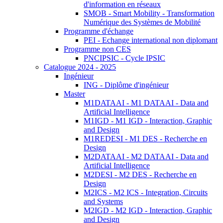
d'information en réseaux
SMOB - Smart Mobility - Transformation
Numérique des Systèmes de Mobilité
Programme d'échange
PEI - Echange international non diplomant
Programme non CES
PNCIPSIC - Cycle IPSIC
Catalogue 2024 - 2025
Ingénieur
ING - Diplôme d'ingénieur
Master
M1DATAAI - M1 DATAAI - Data and
Artificial Intelligence
M1IGD - M1 IGD - Interaction, Graphic
and Design
M1REDESI - M1 DES - Recherche en
Design
M2DATAAI - M2 DATAAI - Data and
Artificial Intelligence
M2DESI - M2 DES - Recherche en
Design
M2ICS - M2 ICS - Integration, Circuits
and Systems
M2IGD - M2 IGD - Interaction, Graphic
and Design