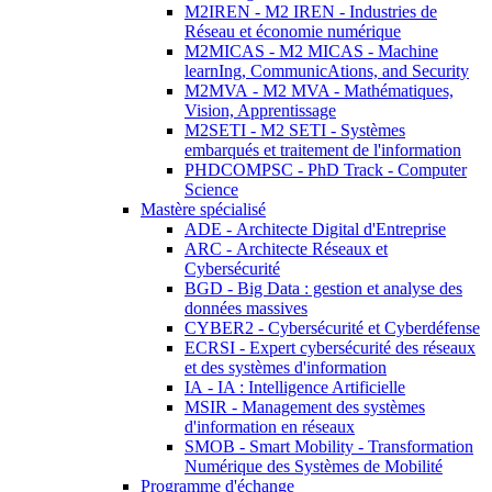
M2IREN - M2 IREN - Industries de
Réseau et économie numérique
M2MICAS - M2 MICAS - Machine
learnIng, CommunicAtions, and Security
M2MVA - M2 MVA - Mathématiques,
Vision, Apprentissage
M2SETI - M2 SETI - Systèmes
embarqués et traitement de l'information
PHDCOMPSC - PhD Track - Computer
Science
Mastère spécialisé
ADE - Architecte Digital d'Entreprise
ARC - Architecte Réseaux et
Cybersécurité
BGD - Big Data : gestion et analyse des
données massives
CYBER2 - Cybersécurité et Cyberdéfense
ECRSI - Expert cybersécurité des réseaux
et des systèmes d'information
IA - IA : Intelligence Artificielle
MSIR - Management des systèmes
d'information en réseaux
SMOB - Smart Mobility - Transformation
Numérique des Systèmes de Mobilité
Programme d'échange