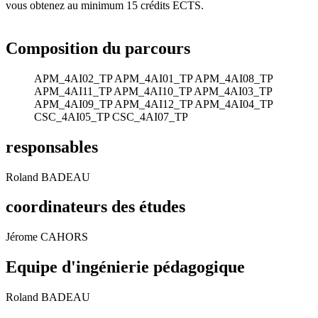
vous obtenez au minimum 15 crédits ECTS.
Composition du parcours
APM_4AI02_TP
APM_4AI01_TP
APM_4AI08_TP
APM_4AI11_TP
APM_4AI10_TP
APM_4AI03_TP
APM_4AI09_TP
APM_4AI12_TP
APM_4AI04_TP
CSC_4AI05_TP
CSC_4AI07_TP
responsables
Roland BADEAU
coordinateurs des études
Jérome CAHORS
Equipe d'ingénierie pédagogique
Roland BADEAU