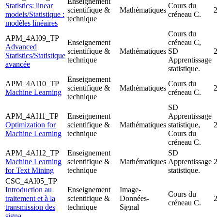
Enseignement
Statistics: linear
Cours du
scientifique &
Mathématiques
models/Statistique :
créneau C.
technique
modèles linéaires
Cours du
APM_4AI09_TP
Enseignement
créneau C,
Advanced
scientifique &
Mathématiques
SD
Statistics/Statistique
technique
Apprentissage
avancée
statistique.
Enseignement
APM_4AI10_TP
Cours du
scientifique &
Mathématiques
Machine Learning
créneau C.
technique
SD
APM_4AI11_TP
Enseignement
Apprentissage
Optimization for
scientifique &
Mathématiques
statistique,
Machine Learning
technique
Cours du
créneau C.
APM_4AI12_TP
Enseignement
SD
Machine Learning
scientifique &
Mathématiques
Apprentissage
for Text Mining
technique
statistique.
CSC_4AI05_TP
Introduction au
Enseignement
Image-
Cours du
traitement et à la
scientifique &
Données-
créneau C.
transmission des
technique
Signal
signa...