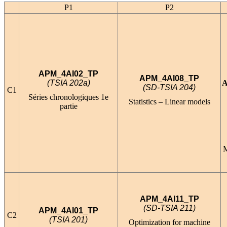
P1
P2
APM_4AI02_TP
APM_4AI08_TP
(TSIA 202a)
A
(SD-TSIA 204)
C1
Séries chronologiques 1e
Statistics – Linear models
partie
M
APM_4AI11_TP
(SD-TSIA 211)
APM_4AI01_TP
C2
(TSIA 201)
Optimization for machine