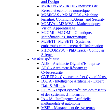
and Design
M2IREN - M2 IREN - Industries de
Réseau et économie numérique
M2MICAS - M2 MICAS - Machine
learnIng, CommunicAtions, and Security
M2MVA - M2 MVA - Mathématiques,
Vision, Apprentissage
M2QMI - M2 QMI - Quantique,
Mathématiques, Informatique
M2SETI - M2 SETI - Systèmes
embarqués et traitement de l'information
PHDCOMPSC - PhD Track - Computer
Science
Mastère spécialisé
ADE - Architecte Digital d'Entreprise
ARC - Architecte Réseaux et
Cybersécurité
CYBER2 - Cybersécurité et Cyberdéfense
DATA - Intelligence Artificielle - Expert
Data & MLops
ECRSI - Expert cybersécurité des réseaux
et des systèmes d'information
IA - IA : Intelligence Artificielle
multimodale et autonome
MSIR - Management des systèmes