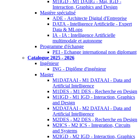
M1IGD - M1 DAIIG - Maj. IGD -
Interaction, Graphics and Design
Mastère spécialisé
ADE - Architecte Digital d'Entreprise
DATA - Intelligence Artificielle - Expert
Data & MLops
IA - IA : Intelligence Artificielle
multimodale et autonome
Programme d'échange
PEI - Echange international non diplomant
Catalogue 2025 - 2026
Ingénieur
ING - Diplôme d'ingénieur
Master
M1DATAAI - M1 DATAAI - Data and
Artificial Intelligence
M1DES - M1 DES - Recherche en Design
M1IGD - M1 IGD - Interaction, Graphics
and Design
M2DATAAI - M2 DATAAI - Data and
Artificial Intelligence
M2DES - M2 DES - Recherche en Design
M2ICS - M2 ICS - Integration, Circuits
and Systems
M2IGD - M2 IGD - Interaction, Graphics