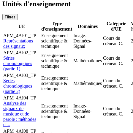
Unités d'enseignement
Filtres
Type
Catégorie
UE
Domaines
d'enseignement
d'UE
APM_4AI01_TP
Enseignement
Image-
Cours du
Représentations
scientifique &
Données-
créneau C.
des signaux
technique
Signal
APM_4AI02_TP
Enseignement
Séries
Cours du
scientifique &
Mathématiques
chronologiques
créneau C.
technique
(partie 1)
APM_4AI03_TP
Enseignement
Séries
Cours du
scientifique &
Mathématiques
chronologiques
créneau C.
technique
(partie 2)
APM_4AI04_TP
Analyse des
Enseignement
Image-
signaux de
Cours du
scientifique &
Données-
musique et de
créneau C.
technique
Signal
parole : méthodes
et...
APM_4AI08_TP