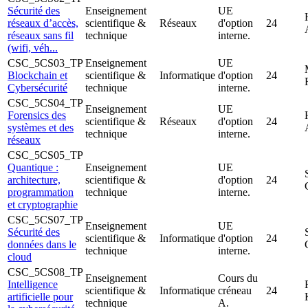
Sécurité des
Enseignement
UE
réseaux d’accès,
scientifique &
Réseaux
d'option
24
réseaux sans fil
technique
interne.
(wifi, véh...
CSC_5CS03_TP
Enseignement
UE
Blockchain et
scientifique &
Informatique
d'option
24
Cybersécurité
technique
interne.
CSC_5CS04_TP
Enseignement
UE
Forensics des
scientifique &
Réseaux
d'option
24
systèmes et des
technique
interne.
réseaux
CSC_5CS05_TP
Quantique :
Enseignement
UE
architecture,
scientifique &
d'option
24
programmation
technique
interne.
et cryptographie
CSC_5CS07_TP
Enseignement
UE
Sécurité des
scientifique &
Informatique
d'option
24
données dans le
technique
interne.
cloud
CSC_5CS08_TP
Enseignement
Cours du
Intelligence
scientifique &
Informatique
créneau
24
artificielle pour
technique
A.