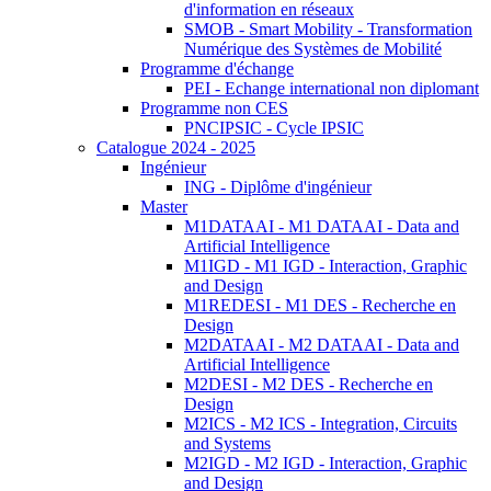
d'information en réseaux
SMOB - Smart Mobility - Transformation
Numérique des Systèmes de Mobilité
Programme d'échange
PEI - Echange international non diplomant
Programme non CES
PNCIPSIC - Cycle IPSIC
Catalogue 2024 - 2025
Ingénieur
ING - Diplôme d'ingénieur
Master
M1DATAAI - M1 DATAAI - Data and
Artificial Intelligence
M1IGD - M1 IGD - Interaction, Graphic
and Design
M1REDESI - M1 DES - Recherche en
Design
M2DATAAI - M2 DATAAI - Data and
Artificial Intelligence
M2DESI - M2 DES - Recherche en
Design
M2ICS - M2 ICS - Integration, Circuits
and Systems
M2IGD - M2 IGD - Interaction, Graphic
and Design