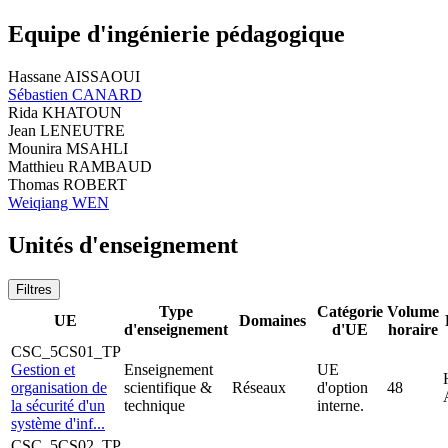
Equipe d'ingénierie pédagogique
Hassane AISSAOUI
Sébastien CANARD
Rida KHATOUN
Jean LENEUTRE
Mounira MSAHLI
Matthieu RAMBAUD
Thomas ROBERT
Weiqiang WEN
Unités d'enseignement
Filtres
Type
Catégorie
Volume
UE
Domaines
d'enseignement
d'UE
horaire
CSC_5CS01_TP
Gestion et
Enseignement
UE
organisation de
scientifique &
Réseaux
d'option
48
la sécurité d'un
technique
interne.
système d'inf...
CSC_5CS02_TP