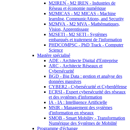
M2IREN - M2 IREN - Industries de
Réseau et économie numérique
M2MICAS - M2 MICAS - Machine
learnIng, CommunicAtions, and Security
M2MVA - M2 MVA - Mathématiques,
Vision, Apprentissage
M2SETI - M2 SETI - Systèmes
embarqués et traitement de l'information
PHDCOMPSC - PhD Track - Computer
Science
Mastère spécialisé
ADE - Architecte Digital d'Entreprise
ARC - Architecte Réseaux et
Cybersécurité
BGD - Big Data : gestion et analyse des
données massives
CYBER2 - Cybersécurité et Cyberdéfense
ECRSI - Expert cybersécurité des réseaux
et des systèmes d'information
IA - IA : Intelligence Artificielle
MSIR - Management des systèmes
d'information en réseaux
SMOB - Smart Mobility - Transformation
Numérique des Systèmes de Mobilité
Programme d'échange