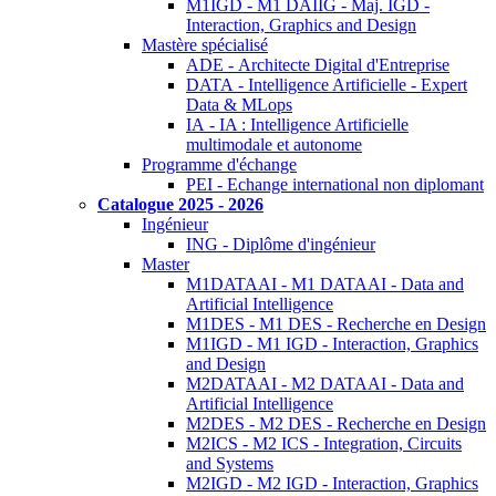
M1IGD - M1 DAIIG - Maj. IGD -
Interaction, Graphics and Design
Mastère spécialisé
ADE - Architecte Digital d'Entreprise
DATA - Intelligence Artificielle - Expert
Data & MLops
IA - IA : Intelligence Artificielle
multimodale et autonome
Programme d'échange
PEI - Echange international non diplomant
Catalogue 2025 - 2026
Ingénieur
ING - Diplôme d'ingénieur
Master
M1DATAAI - M1 DATAAI - Data and
Artificial Intelligence
M1DES - M1 DES - Recherche en Design
M1IGD - M1 IGD - Interaction, Graphics
and Design
M2DATAAI - M2 DATAAI - Data and
Artificial Intelligence
M2DES - M2 DES - Recherche en Design
M2ICS - M2 ICS - Integration, Circuits
and Systems
M2IGD - M2 IGD - Interaction, Graphics