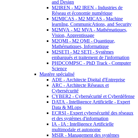
and Design
M2IREN - M2 IREN - Industries de
Réseau et économie numérique
M2MICAS - M2 MICAS - Machine
learnIng, CommunicAtions, and Security
M2MVA - M2 MVA - Mathématiques,
Vision, Apprentissage
M2QMI - M2 QMI - Quantique,
Mathématiques, Informatique
M2SETI - M2 SETI - Systèmes
embarqués et traitement de l'information
PHDCOMPSC - PhD Track - Computer
Science
Mastère spécialisé
ADE - Architecte Digital d'Entreprise
ARC - Architecte Réseaux et
Cybersécurité
CYBER2 - Cybersécurité et Cyberdéfense
DATA - Intelligence Artificielle - Expert
Data & MLops
ECRSI - Expert cybersécurité des réseaux
et des systèmes d'information
IA - IA : Intelligence Artificielle
multimodale et autonome
MSIR - Management des systèmes