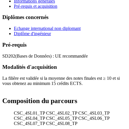
Informations générales
Pré-requis et acquisition
Diplômes concernés
Echange international non diplomant
Diplôme d'ingénieur
Pré-requis
SD202(Bases de Données) : UE recommandée
Modalités d'acquisition
La filière est validée si la moyenne des notes finales est ≥ 10 et si
vous obtenez au minimum 15 crédits ECTS.
Composition du parcours
CSC_4SL01_TP
CSC_4SL02_TP
CSC_4SL03_TP
CSC_4SL04_TP
CSC_4SL05_TP
CSC_4SL06_TP
CSC_4SL07_TP
CSC_4SL08_TP