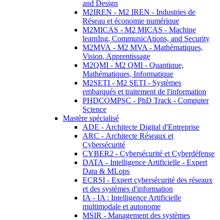
and Design
M2IREN - M2 IREN - Industries de
Réseau et économie numérique
M2MICAS - M2 MICAS - Machine
learnIng, CommunicAtions, and Security
M2MVA - M2 MVA - Mathématiques,
Vision, Apprentissage
M2QMI - M2 QMI - Quantique,
Mathématiques, Informatique
M2SETI - M2 SETI - Systèmes
embarqués et traitement de l'information
PHDCOMPSC - PhD Track - Computer
Science
Mastère spécialisé
ADE - Architecte Digital d'Entreprise
ARC - Architecte Réseaux et
Cybersécurité
CYBER2 - Cybersécurité et Cyberdéfense
DATA - Intelligence Artificielle - Expert
Data & MLops
ECRSI - Expert cybersécurité des réseaux
et des systèmes d'information
IA - IA : Intelligence Artificielle
multimodale et autonome
MSIR - Management des systèmes