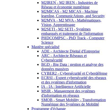
M2IREN - M2 IREN - Industries de
Réseau et économie numérique
M2MICAS - M2 MICAS - Machine
learnIng, CommunicAtions, and Security
M2MVA - M2 MVA - Mathématiques,
Vision, Apprentissage
M2SETI - M2 SETI - Systèmes
embarqués et traitement de l'information
PHDCOMPSC - PhD Track - Computer
Science
Mastère spécialisé
ADE - Architecte Digital d'Entreprise
ARC - Architecte Réseaux et
Cybersécurité
BGD - Big Data : gestion et analyse des
données massives
CYBER2 - Cybersécurité et Cyberdéfense
ECRSI - Expert cybersécurité des réseaux
et des systèmes d'information
IA - IA : Intelligence Artificielle
MSIR - Management des systèmes
d'information en réseaux
SMOB - Smart Mobility - Transformation
Numérique des Systèmes de Mobilité
Programme d'échange