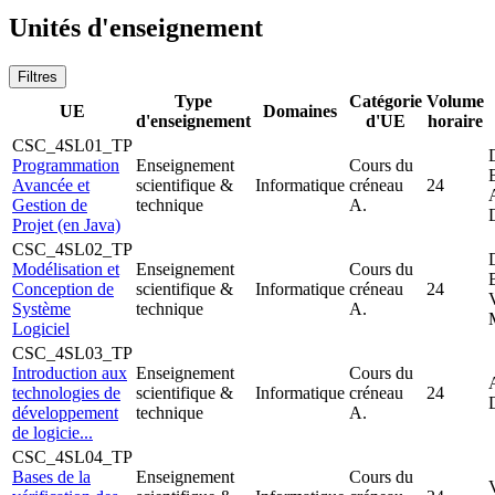
Unités d'enseignement
Filtres
Type
Catégorie
Volume
UE
Domaines
d'enseignement
d'UE
horaire
CSC_4SL01_TP
Programmation
Enseignement
Cours du
Avancée et
scientifique &
Informatique
créneau
24
Gestion de
technique
A.
Projet (en Java)
CSC_4SL02_TP
Modélisation et
Enseignement
Cours du
Conception de
scientifique &
Informatique
créneau
24
Système
technique
A.
Logiciel
CSC_4SL03_TP
Introduction aux
Enseignement
Cours du
technologies de
scientifique &
Informatique
créneau
24
développement
technique
A.
de logicie...
CSC_4SL04_TP
Bases de la
Enseignement
Cours du