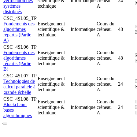
vérification des
scientifique &
Informatique
créneau
24
systèmes
technique
A.
distribués
CSC_4SL05_TP
Fondements des
Enseignement
Cours du
algorithmes
scientifique &
Informatique
créneau
48
répartis (Partie
technique
A.
A)
CSC_4SL06_TP
Fondements des
Enseignement
Cours du
algorithmes
scientifique &
Informatique
créneau
48
répartis (Partie
technique
A.
B)
CSC_4SL07_TP
Enseignement
Cours du
Technologies de
scientifique &
Informatique
créneau
24
calcul parallèle à
technique
A.
grande échelle
CSC_4SL08_TP
Enseignement
Cours du
Blockchain:
scientifique &
Informatique
créneau
24
bases
technique
A.
algorithmiques