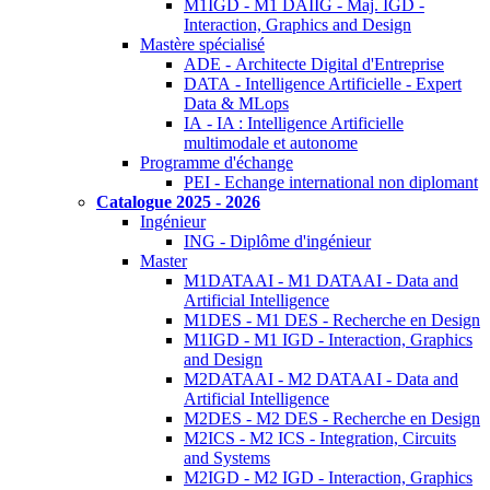
M1IGD - M1 DAIIG - Maj. IGD -
Interaction, Graphics and Design
Mastère spécialisé
ADE - Architecte Digital d'Entreprise
DATA - Intelligence Artificielle - Expert
Data & MLops
IA - IA : Intelligence Artificielle
multimodale et autonome
Programme d'échange
PEI - Echange international non diplomant
Catalogue 2025 - 2026
Ingénieur
ING - Diplôme d'ingénieur
Master
M1DATAAI - M1 DATAAI - Data and
Artificial Intelligence
M1DES - M1 DES - Recherche en Design
M1IGD - M1 IGD - Interaction, Graphics
and Design
M2DATAAI - M2 DATAAI - Data and
Artificial Intelligence
M2DES - M2 DES - Recherche en Design
M2ICS - M2 ICS - Integration, Circuits
and Systems
M2IGD - M2 IGD - Interaction, Graphics