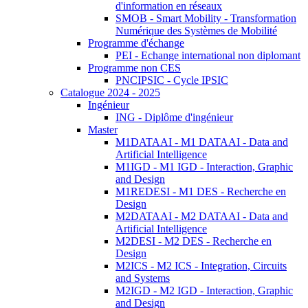
d'information en réseaux
SMOB - Smart Mobility - Transformation
Numérique des Systèmes de Mobilité
Programme d'échange
PEI - Echange international non diplomant
Programme non CES
PNCIPSIC - Cycle IPSIC
Catalogue 2024 - 2025
Ingénieur
ING - Diplôme d'ingénieur
Master
M1DATAAI - M1 DATAAI - Data and
Artificial Intelligence
M1IGD - M1 IGD - Interaction, Graphic
and Design
M1REDESI - M1 DES - Recherche en
Design
M2DATAAI - M2 DATAAI - Data and
Artificial Intelligence
M2DESI - M2 DES - Recherche en
Design
M2ICS - M2 ICS - Integration, Circuits
and Systems
M2IGD - M2 IGD - Interaction, Graphic
and Design