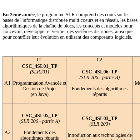
En 2ème année
, le programme SLR comprend des cours sur les
bases de l'informatique distribuée multi-coeurs et en réseau, les bases
algorithmiques de la chaîne de blocs, les concepts et modèles pour
concevoir, développer et vérifier des systèmes distribués, ainsi que
pour contrôler leur évolution en utilisant des composants logiciels.
P1
P2
CSC_4SL01_TP
(SLR201)
CSC_4SL06_TP
(SLR 206 - partie B)
A1
Programmation Avancée et
Mo
Gestion de Projet
Fondements des algorithmes
(en Java)
répartis
CSC_4SL05_TP
CSC_4SL03_TP
(SLR 206 - partie A)
(SLR 203)
A2
Fondements des
Introduction aux technologies de
algorithmes répartis