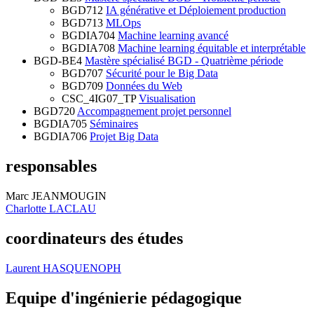
BGD712
IA générative et Déploiement production
BGD713
MLOps
BGDIA704
Machine learning avancé
BGDIA708
Machine learning équitable et interprétable
BGD-BE4
Mastère spécialisé BGD - Quatrième période
BGD707
Sécurité pour le Big Data
BGD709
Données du Web
CSC_4IG07_TP
Visualisation
BGD720
Accompagnement projet personnel
BGDIA705
Séminaires
BGDIA706
Projet Big Data
responsables
Marc JEANMOUGIN
Charlotte LACLAU
coordinateurs des études
Laurent HASQUENOPH
Equipe d'ingénierie pédagogique