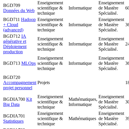
Enseignement
Enseignement
BGD709
scientifique &
Informatique
de Mastère
6
Données du Web
technique
Spécialisé.
BGD711
Hadoop
Enseignement
Enseignement
+ Cloud
scientifique &
Informatique
de Mastère
3
(advanced)
technique
Spécialisé.
BGD712
IA
Enseignement
Enseignement
générative et
scientifique &
Informatique
de Mastère
2
Déploiement
technique
Spécialisé.
production
Enseignement
Enseignement
BGD713
MLOps
scientifique &
Informatique
de Mastère
3
technique
Spécialisé.
BGD720
Accompagnement
Projets
1
projet personnel
Enseignement
Enseignement
BGDIA700
Kit
Mathématiques,
scientifique &
de Mastère
3
Big Data
Informatique
technique
Spécialisé.
Enseignement
Enseignement
BGDIA701
scientifique &
Mathématiques
de Mastère
3
Statistiques
technique
Spécialisé.