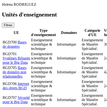
Helena RODRIGUEZ
Unités d'enseignement
Filtres
Type
Catégorie
V
UE
Domaines
d'enseignement
d'UE
h
Enseignement
Enseignement
BGD700
Bases
scientifique &
Informatique
de Mastère
3
de données
technique
Spécialisé.
BGD701
Enseignement
Enseignement
Systèmes Répartis
scientifique &
Informatique
de Mastère
2
pour le Big Data
technique
Spécialisé.
BGD705
Bases
Enseignement
Enseignement
de données non
scientifique &
Informatique
de Mastère
4
relationnelles
technique
Spécialisé.
Enseignement
Enseignement
BGD706
Internet
scientifique &
de Mastère
2
des objets BGD
technique
Spécialisé.
Enseignement
Enseignement
BGD707
Sécurité
scientifique &
Informatique
de Mastère
2
pour le Big Data
technique
Spécialisé.