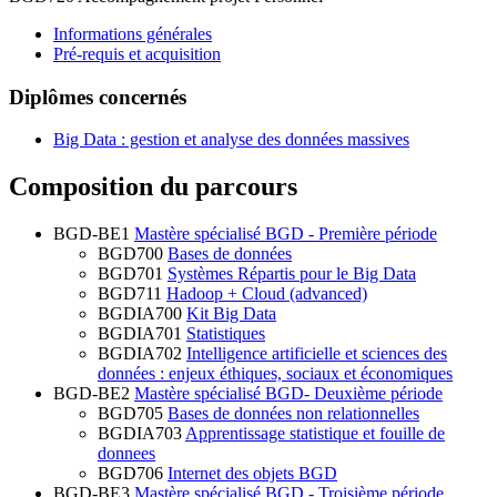
Informations générales
Pré-requis et acquisition
Diplômes concernés
Big Data : gestion et analyse des données massives
Composition du parcours
BGD-BE1
Mastère spécialisé BGD - Première période
BGD700
Bases de données
BGD701
Systèmes Répartis pour le Big Data
BGD711
Hadoop + Cloud (advanced)
BGDIA700
Kit Big Data
BGDIA701
Statistiques
BGDIA702
Intelligence artificielle et sciences des
données : enjeux éthiques, sociaux et économiques
BGD-BE2
Mastère spécialisé BGD- Deuxième période
BGD705
Bases de données non relationnelles
BGDIA703
Apprentissage statistique et fouille de
donnees
BGD706
Internet des objets BGD
BGD-BE3
Mastère spécialisé BGD - Troisième période