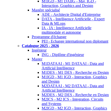
M1IGD - M1 DAIIG - Maj. IGD -
Interaction, Graphics and Design
Mastère spécialisé
ADE - Architecte Digital d'Entreprise
DATA - Intelligence Artificielle - Expert
Data & MLops
IA - IA : Intelligence Artificielle
multimodale et autonome
Programme d'échange
PEI - Echange international non diplomant
Catalogue 2025 - 2026
Ingénieur
ING - Diplôme d'ingénieur
Master
M1DATAAI - M1 DATAAI - Data and
Artificial Intelligence
M1DES - M1 DES - Recherche en Design
M1IGD - M1 IGD - Interaction, Graphics
and Design
M2DATAAI - M2 DATAAI - Data and
Artificial Intelligence
M2DES - M2 DES - Recherche en Design
M2ICS - M2 ICS - Integration, Circuits
and Systems
M2IGD - M2 IGD - Interaction, Graphics