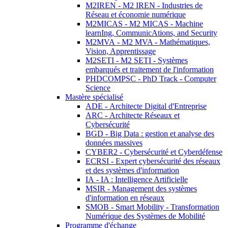
M2IREN - M2 IREN - Industries de
Réseau et économie numérique
M2MICAS - M2 MICAS - Machine
learnIng, CommunicAtions, and Security
M2MVA - M2 MVA - Mathématiques,
Vision, Apprentissage
M2SETI - M2 SETI - Systèmes
embarqués et traitement de l'information
PHDCOMPSC - PhD Track - Computer
Science
Mastère spécialisé
ADE - Architecte Digital d'Entreprise
ARC - Architecte Réseaux et
Cybersécurité
BGD - Big Data : gestion et analyse des
données massives
CYBER2 - Cybersécurité et Cyberdéfense
ECRSI - Expert cybersécurité des réseaux
et des systèmes d'information
IA - IA : Intelligence Artificielle
MSIR - Management des systèmes
d'information en réseaux
SMOB - Smart Mobility - Transformation
Numérique des Systèmes de Mobilité
Programme d'échange