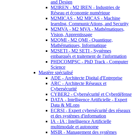
and Design
M2IREN - M2 IREN - Industries de
Réseau et économie numérique
M2MICAS - M2 MICAS - Machine
learnIng, CommunicAtions, and Security
M2MVA - M2 MVA - Mathématiques,
Vision, Apprentissage
M2QMI - M2 QMI - Quantique,
Mathématiques, Informatique
M2SETI - M2 SETI - Systèmes
embarqués et traitement de l'information
PHDCOMPSC - PhD Track - Computer
Science
Mastère spécialisé
ADE - Architecte Digital d'Entreprise
ARC - Architecte Réseaux et
Cybersécurité
CYBER2 - Cybersécurité et Cyberdéfense
DATA - Intelligence Artificielle - Expert
Data & MLops
ECRSI - Expert cybersécurité des réseaux
et des systèmes d'information
IA - IA : Intelligence Artificielle
multimodale et autonome
MSIR - Management des systèmes