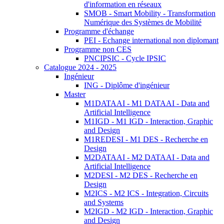
d'information en réseaux
SMOB - Smart Mobility - Transformation
Numérique des Systèmes de Mobilité
Programme d'échange
PEI - Echange international non diplomant
Programme non CES
PNCIPSIC - Cycle IPSIC
Catalogue 2024 - 2025
Ingénieur
ING - Diplôme d'ingénieur
Master
M1DATAAI - M1 DATAAI - Data and
Artificial Intelligence
M1IGD - M1 IGD - Interaction, Graphic
and Design
M1REDESI - M1 DES - Recherche en
Design
M2DATAAI - M2 DATAAI - Data and
Artificial Intelligence
M2DESI - M2 DES - Recherche en
Design
M2ICS - M2 ICS - Integration, Circuits
and Systems
M2IGD - M2 IGD - Interaction, Graphic
and Design