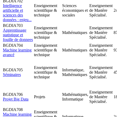
BGDIA702
Intelligence
Enseignement
Sciences
Enseignement
artificielle et
scientifique &
économiques et
de Mastère
2
sciences des
technique
sociales
Spécialisé.
données : enjeu...
BGDIA703
Enseignement
Enseignement
Apprentissage
scientifique &
Mathématiques
de Mastère
8
statistique et
technique
Spécialisé.
fouille de donnees
BGDIA704
Enseignement
Enseignement
Machine learning
scientifique &
Mathématiques
de Mastère
9
avancé
technique
Spécialisé.
Enseignement
Enseignement
BGDIA705
Informatique,
scientifique &
de Mastère
4
Séminaires
Mathématiques
technique
Spécialisé.
Enseignement
BGDIA706
Mathématiques,
Projets
de Mastère
1
Projet Big Data
Informatique
Spécialisé.
BGDIA708
Enseignement
Machine learning
scientifique &
Informatique
2