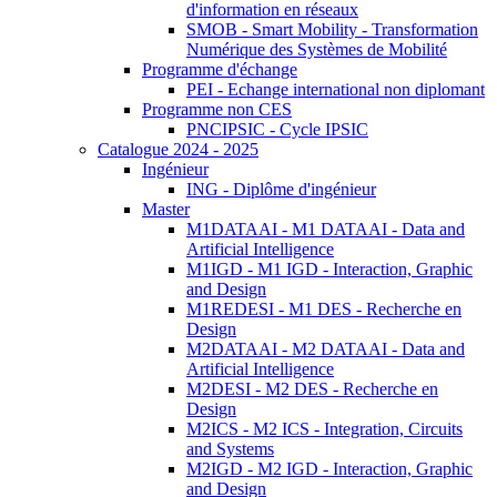
d'information en réseaux
SMOB - Smart Mobility - Transformation
Numérique des Systèmes de Mobilité
Programme d'échange
PEI - Echange international non diplomant
Programme non CES
PNCIPSIC - Cycle IPSIC
Catalogue 2024 - 2025
Ingénieur
ING - Diplôme d'ingénieur
Master
M1DATAAI - M1 DATAAI - Data and
Artificial Intelligence
M1IGD - M1 IGD - Interaction, Graphic
and Design
M1REDESI - M1 DES - Recherche en
Design
M2DATAAI - M2 DATAAI - Data and
Artificial Intelligence
M2DESI - M2 DES - Recherche en
Design
M2ICS - M2 ICS - Integration, Circuits
and Systems
M2IGD - M2 IGD - Interaction, Graphic
and Design