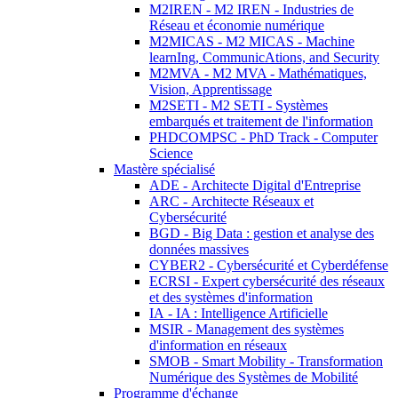
M2IREN - M2 IREN - Industries de
Réseau et économie numérique
M2MICAS - M2 MICAS - Machine
learnIng, CommunicAtions, and Security
M2MVA - M2 MVA - Mathématiques,
Vision, Apprentissage
M2SETI - M2 SETI - Systèmes
embarqués et traitement de l'information
PHDCOMPSC - PhD Track - Computer
Science
Mastère spécialisé
ADE - Architecte Digital d'Entreprise
ARC - Architecte Réseaux et
Cybersécurité
BGD - Big Data : gestion et analyse des
données massives
CYBER2 - Cybersécurité et Cyberdéfense
ECRSI - Expert cybersécurité des réseaux
et des systèmes d'information
IA - IA : Intelligence Artificielle
MSIR - Management des systèmes
d'information en réseaux
SMOB - Smart Mobility - Transformation
Numérique des Systèmes de Mobilité
Programme d'échange