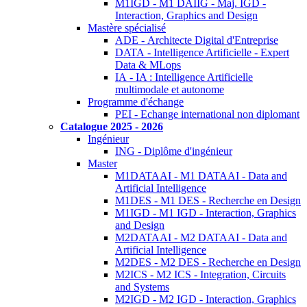
M1IGD - M1 DAIIG - Maj. IGD -
Interaction, Graphics and Design
Mastère spécialisé
ADE - Architecte Digital d'Entreprise
DATA - Intelligence Artificielle - Expert
Data & MLops
IA - IA : Intelligence Artificielle
multimodale et autonome
Programme d'échange
PEI - Echange international non diplomant
Catalogue 2025 - 2026
Ingénieur
ING - Diplôme d'ingénieur
Master
M1DATAAI - M1 DATAAI - Data and
Artificial Intelligence
M1DES - M1 DES - Recherche en Design
M1IGD - M1 IGD - Interaction, Graphics
and Design
M2DATAAI - M2 DATAAI - Data and
Artificial Intelligence
M2DES - M2 DES - Recherche en Design
M2ICS - M2 ICS - Integration, Circuits
and Systems
M2IGD - M2 IGD - Interaction, Graphics