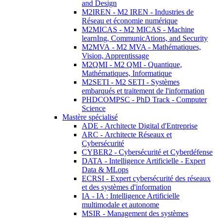
and Design
M2IREN - M2 IREN - Industries de
Réseau et économie numérique
M2MICAS - M2 MICAS - Machine
learnIng, CommunicAtions, and Security
M2MVA - M2 MVA - Mathématiques,
Vision, Apprentissage
M2QMI - M2 QMI - Quantique,
Mathématiques, Informatique
M2SETI - M2 SETI - Systèmes
embarqués et traitement de l'information
PHDCOMPSC - PhD Track - Computer
Science
Mastère spécialisé
ADE - Architecte Digital d'Entreprise
ARC - Architecte Réseaux et
Cybersécurité
CYBER2 - Cybersécurité et Cyberdéfense
DATA - Intelligence Artificielle - Expert
Data & MLops
ECRSI - Expert cybersécurité des réseaux
et des systèmes d'information
IA - IA : Intelligence Artificielle
multimodale et autonome
MSIR - Management des systèmes