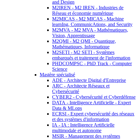
and Design
M2IREN - M2 IREN - Industries de
Réseau et économie numérique
M2MICAS - M2 MICAS - Machine
learnIng, CommunicAtions, and Security
M2MVA - M2 MVA - Mathématiques,
Vision, Apprentissage
M2QMI - M2 QMI - Quantique,
Mathématiques, Informatique
M2SETI - M2 SETI - Systèmes
embarqués et traitement de l'information
PHDCOMPSC - PhD Track - Computer
Science
Mastère spécialisé
ADE - Architecte Digital d'Entreprise
ARC - Architecte Réseaux et
Cybersécurité
CYBER2 - Cybersécurité et Cyberdéfense
DATA - Intelligence Artificielle - Expert
Data & MLops
ECRSI - Expert cybersécurité des réseaux
et des systèmes d'information
IA - IA : Intelligence Artificielle
multimodale et autonome
MSIR - Management des systèmes