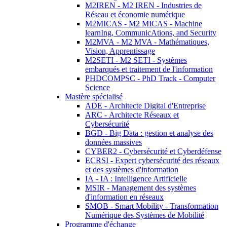
M2IREN - M2 IREN - Industries de
Réseau et économie numérique
M2MICAS - M2 MICAS - Machine
learnIng, CommunicAtions, and Security
M2MVA - M2 MVA - Mathématiques,
Vision, Apprentissage
M2SETI - M2 SETI - Systèmes
embarqués et traitement de l'information
PHDCOMPSC - PhD Track - Computer
Science
Mastère spécialisé
ADE - Architecte Digital d'Entreprise
ARC - Architecte Réseaux et
Cybersécurité
BGD - Big Data : gestion et analyse des
données massives
CYBER2 - Cybersécurité et Cyberdéfense
ECRSI - Expert cybersécurité des réseaux
et des systèmes d'information
IA - IA : Intelligence Artificielle
MSIR - Management des systèmes
d'information en réseaux
SMOB - Smart Mobility - Transformation
Numérique des Systèmes de Mobilité
Programme d'échange