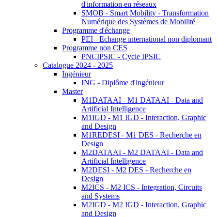
d'information en réseaux
SMOB - Smart Mobility - Transformation
Numérique des Systèmes de Mobilité
Programme d'échange
PEI - Echange international non diplomant
Programme non CES
PNCIPSIC - Cycle IPSIC
Catalogue 2024 - 2025
Ingénieur
ING - Diplôme d'ingénieur
Master
M1DATAAI - M1 DATAAI - Data and
Artificial Intelligence
M1IGD - M1 IGD - Interaction, Graphic
and Design
M1REDESI - M1 DES - Recherche en
Design
M2DATAAI - M2 DATAAI - Data and
Artificial Intelligence
M2DESI - M2 DES - Recherche en
Design
M2ICS - M2 ICS - Integration, Circuits
and Systems
M2IGD - M2 IGD - Interaction, Graphic
and Design