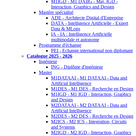
M1IGD - M1 DAIIG - Maj. IGD -
Interaction, Graphics and Design
Mastère spécialisé
ADE - Architecte Digital d'Entreprise
DATA - Intelligence Artificielle - Expert
Data & MLops
IA - IA : Intelligence Artificielle
multimodale et autonome
Programme d'échange
PEI - Echange international non diplomant
Catalogue 2025 - 2026
Ingénieur
ING - Diplôme d'ingénieur
Master
M1DATAAI - M1 DATAAI - Data and
Artificial Intelligence
M1DES - M1 DES - Recherche en Design
M1IGD - M1 IGD - Interaction, Graphics
and Design
M2DATAAI - M2 DATAAI - Data and
Artificial Intelligence
M2DES - M2 DES - Recherche en Design
M2ICS - M2 ICS - Integration, Circuits
and Systems
M2IGD - M2 IGD - Interaction, Graphics