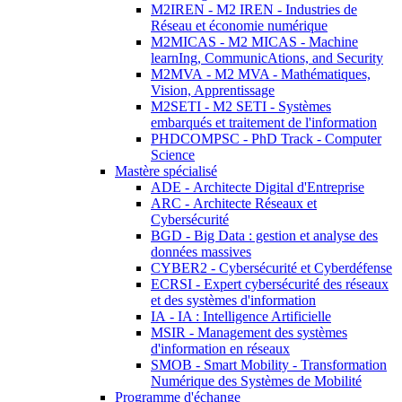
M2IREN - M2 IREN - Industries de
Réseau et économie numérique
M2MICAS - M2 MICAS - Machine
learnIng, CommunicAtions, and Security
M2MVA - M2 MVA - Mathématiques,
Vision, Apprentissage
M2SETI - M2 SETI - Systèmes
embarqués et traitement de l'information
PHDCOMPSC - PhD Track - Computer
Science
Mastère spécialisé
ADE - Architecte Digital d'Entreprise
ARC - Architecte Réseaux et
Cybersécurité
BGD - Big Data : gestion et analyse des
données massives
CYBER2 - Cybersécurité et Cyberdéfense
ECRSI - Expert cybersécurité des réseaux
et des systèmes d'information
IA - IA : Intelligence Artificielle
MSIR - Management des systèmes
d'information en réseaux
SMOB - Smart Mobility - Transformation
Numérique des Systèmes de Mobilité
Programme d'échange