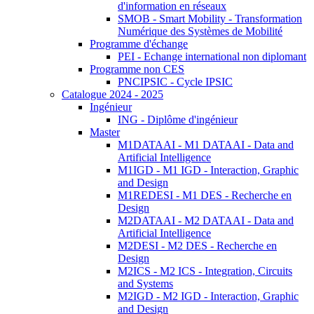
d'information en réseaux
SMOB - Smart Mobility - Transformation
Numérique des Systèmes de Mobilité
Programme d'échange
PEI - Echange international non diplomant
Programme non CES
PNCIPSIC - Cycle IPSIC
Catalogue 2024 - 2025
Ingénieur
ING - Diplôme d'ingénieur
Master
M1DATAAI - M1 DATAAI - Data and
Artificial Intelligence
M1IGD - M1 IGD - Interaction, Graphic
and Design
M1REDESI - M1 DES - Recherche en
Design
M2DATAAI - M2 DATAAI - Data and
Artificial Intelligence
M2DESI - M2 DES - Recherche en
Design
M2ICS - M2 ICS - Integration, Circuits
and Systems
M2IGD - M2 IGD - Interaction, Graphic
and Design