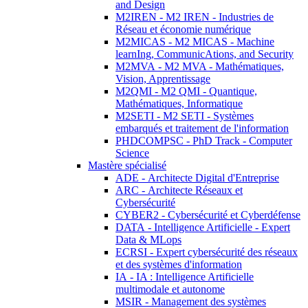
and Design
M2IREN - M2 IREN - Industries de
Réseau et économie numérique
M2MICAS - M2 MICAS - Machine
learnIng, CommunicAtions, and Security
M2MVA - M2 MVA - Mathématiques,
Vision, Apprentissage
M2QMI - M2 QMI - Quantique,
Mathématiques, Informatique
M2SETI - M2 SETI - Systèmes
embarqués et traitement de l'information
PHDCOMPSC - PhD Track - Computer
Science
Mastère spécialisé
ADE - Architecte Digital d'Entreprise
ARC - Architecte Réseaux et
Cybersécurité
CYBER2 - Cybersécurité et Cyberdéfense
DATA - Intelligence Artificielle - Expert
Data & MLops
ECRSI - Expert cybersécurité des réseaux
et des systèmes d'information
IA - IA : Intelligence Artificielle
multimodale et autonome
MSIR - Management des systèmes