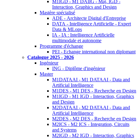
M1IGD - M1 DAIIG - Maj. IGD -
Interaction, Graphics and Design
Mastère spécialisé
ADE - Architecte Digital d'Entreprise
DATA - Intelligence Artificielle - Expert
Data & MLops
IA - IA : Intelligence Artificielle
multimodale et autonome
Programme d'échange
PEI - Echange international non diplomant
Catalogue 2025 - 2026
Ingénieur
ING - Diplôme d'ingénieur
Master
M1DATAAI - M1 DATAAI - Data and
Artificial Intelligence
M1DES - M1 DES - Recherche en Design
M1IGD - M1 IGD - Interaction, Graphics
and Design
M2DATAAI - M2 DATAAI - Data and
Artificial Intelligence
M2DES - M2 DES - Recherche en Design
M2ICS - M2 ICS - Integration, Circuits
and Systems
M2IGD - M2 IGD - Interaction, Graphics