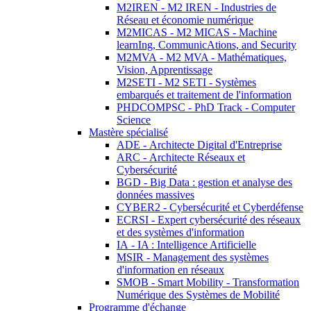
M2IREN - M2 IREN - Industries de
Réseau et économie numérique
M2MICAS - M2 MICAS - Machine
learnIng, CommunicAtions, and Security
M2MVA - M2 MVA - Mathématiques,
Vision, Apprentissage
M2SETI - M2 SETI - Systèmes
embarqués et traitement de l'information
PHDCOMPSC - PhD Track - Computer
Science
Mastère spécialisé
ADE - Architecte Digital d'Entreprise
ARC - Architecte Réseaux et
Cybersécurité
BGD - Big Data : gestion et analyse des
données massives
CYBER2 - Cybersécurité et Cyberdéfense
ECRSI - Expert cybersécurité des réseaux
et des systèmes d'information
IA - IA : Intelligence Artificielle
MSIR - Management des systèmes
d'information en réseaux
SMOB - Smart Mobility - Transformation
Numérique des Systèmes de Mobilité
Programme d'échange