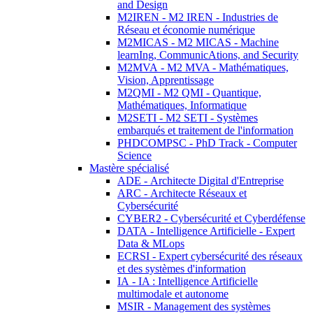
and Design
M2IREN - M2 IREN - Industries de
Réseau et économie numérique
M2MICAS - M2 MICAS - Machine
learnIng, CommunicAtions, and Security
M2MVA - M2 MVA - Mathématiques,
Vision, Apprentissage
M2QMI - M2 QMI - Quantique,
Mathématiques, Informatique
M2SETI - M2 SETI - Systèmes
embarqués et traitement de l'information
PHDCOMPSC - PhD Track - Computer
Science
Mastère spécialisé
ADE - Architecte Digital d'Entreprise
ARC - Architecte Réseaux et
Cybersécurité
CYBER2 - Cybersécurité et Cyberdéfense
DATA - Intelligence Artificielle - Expert
Data & MLops
ECRSI - Expert cybersécurité des réseaux
et des systèmes d'information
IA - IA : Intelligence Artificielle
multimodale et autonome
MSIR - Management des systèmes