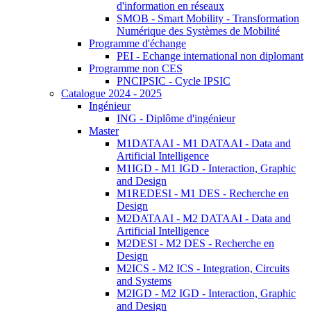
d'information en réseaux
SMOB - Smart Mobility - Transformation
Numérique des Systèmes de Mobilité
Programme d'échange
PEI - Echange international non diplomant
Programme non CES
PNCIPSIC - Cycle IPSIC
Catalogue 2024 - 2025
Ingénieur
ING - Diplôme d'ingénieur
Master
M1DATAAI - M1 DATAAI - Data and
Artificial Intelligence
M1IGD - M1 IGD - Interaction, Graphic
and Design
M1REDESI - M1 DES - Recherche en
Design
M2DATAAI - M2 DATAAI - Data and
Artificial Intelligence
M2DESI - M2 DES - Recherche en
Design
M2ICS - M2 ICS - Integration, Circuits
and Systems
M2IGD - M2 IGD - Interaction, Graphic
and Design