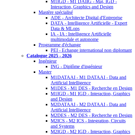
M1IGD - M1 DAIIG - Maj. IGD -
Interaction, Graphics and Design
Mastère spécialisé
ADE - Architecte Digital d'Entreprise
DATA - Intelligence Artificielle - Expert
Data & MLops
IA - IA : Intelligence Artificielle
multimodale et autonome
Programme d'échange
PEI - Echange international non diplomant
Catalogue 2025 - 2026
Ingénieur
ING - Diplôme d'ingénieur
Master
M1DATAAI - M1 DATAAI - Data and
Artificial Intelligence
M1DES - M1 DES - Recherche en Design
M1IGD - M1 IGD - Interaction, Graphics
and Design
M2DATAAI - M2 DATAAI - Data and
Artificial Intelligence
M2DES - M2 DES - Recherche en Design
M2ICS - M2 ICS - Integration, Circuits
and Systems
M2IGD - M2 IGD - Interaction, Graphics