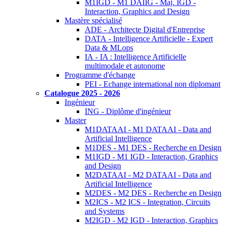
M1IGD - M1 DAIIG - Maj. IGD -
Interaction, Graphics and Design
Mastère spécialisé
ADE - Architecte Digital d'Entreprise
DATA - Intelligence Artificielle - Expert
Data & MLops
IA - IA : Intelligence Artificielle
multimodale et autonome
Programme d'échange
PEI - Echange international non diplomant
Catalogue 2025 - 2026
Ingénieur
ING - Diplôme d'ingénieur
Master
M1DATAAI - M1 DATAAI - Data and
Artificial Intelligence
M1DES - M1 DES - Recherche en Design
M1IGD - M1 IGD - Interaction, Graphics
and Design
M2DATAAI - M2 DATAAI - Data and
Artificial Intelligence
M2DES - M2 DES - Recherche en Design
M2ICS - M2 ICS - Integration, Circuits
and Systems
M2IGD - M2 IGD - Interaction, Graphics