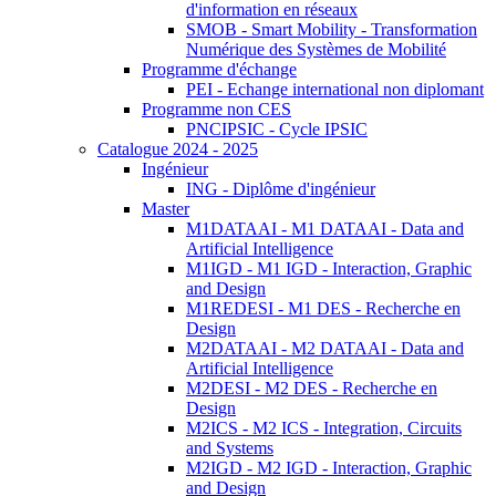
d'information en réseaux
SMOB - Smart Mobility - Transformation
Numérique des Systèmes de Mobilité
Programme d'échange
PEI - Echange international non diplomant
Programme non CES
PNCIPSIC - Cycle IPSIC
Catalogue 2024 - 2025
Ingénieur
ING - Diplôme d'ingénieur
Master
M1DATAAI - M1 DATAAI - Data and
Artificial Intelligence
M1IGD - M1 IGD - Interaction, Graphic
and Design
M1REDESI - M1 DES - Recherche en
Design
M2DATAAI - M2 DATAAI - Data and
Artificial Intelligence
M2DESI - M2 DES - Recherche en
Design
M2ICS - M2 ICS - Integration, Circuits
and Systems
M2IGD - M2 IGD - Interaction, Graphic
and Design