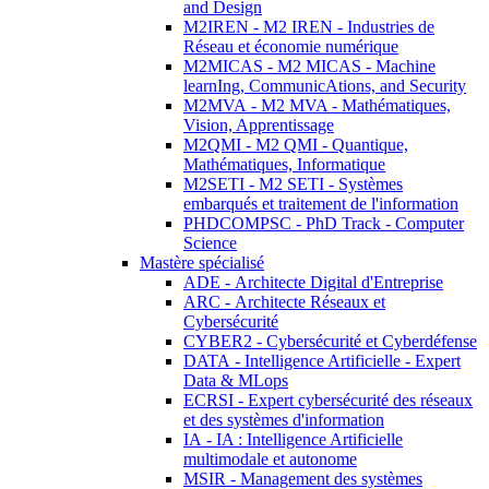
and Design
M2IREN - M2 IREN - Industries de
Réseau et économie numérique
M2MICAS - M2 MICAS - Machine
learnIng, CommunicAtions, and Security
M2MVA - M2 MVA - Mathématiques,
Vision, Apprentissage
M2QMI - M2 QMI - Quantique,
Mathématiques, Informatique
M2SETI - M2 SETI - Systèmes
embarqués et traitement de l'information
PHDCOMPSC - PhD Track - Computer
Science
Mastère spécialisé
ADE - Architecte Digital d'Entreprise
ARC - Architecte Réseaux et
Cybersécurité
CYBER2 - Cybersécurité et Cyberdéfense
DATA - Intelligence Artificielle - Expert
Data & MLops
ECRSI - Expert cybersécurité des réseaux
et des systèmes d'information
IA - IA : Intelligence Artificielle
multimodale et autonome
MSIR - Management des systèmes