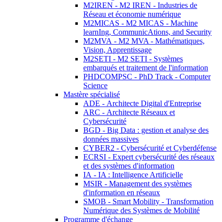
M2IREN - M2 IREN - Industries de
Réseau et économie numérique
M2MICAS - M2 MICAS - Machine
learnIng, CommunicAtions, and Security
M2MVA - M2 MVA - Mathématiques,
Vision, Apprentissage
M2SETI - M2 SETI - Systèmes
embarqués et traitement de l'information
PHDCOMPSC - PhD Track - Computer
Science
Mastère spécialisé
ADE - Architecte Digital d'Entreprise
ARC - Architecte Réseaux et
Cybersécurité
BGD - Big Data : gestion et analyse des
données massives
CYBER2 - Cybersécurité et Cyberdéfense
ECRSI - Expert cybersécurité des réseaux
et des systèmes d'information
IA - IA : Intelligence Artificielle
MSIR - Management des systèmes
d'information en réseaux
SMOB - Smart Mobility - Transformation
Numérique des Systèmes de Mobilité
Programme d'échange