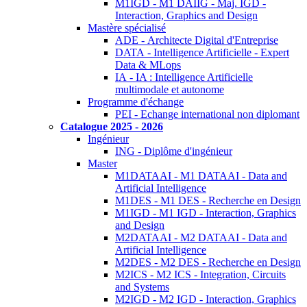
M1IGD - M1 DAIIG - Maj. IGD -
Interaction, Graphics and Design
Mastère spécialisé
ADE - Architecte Digital d'Entreprise
DATA - Intelligence Artificielle - Expert
Data & MLops
IA - IA : Intelligence Artificielle
multimodale et autonome
Programme d'échange
PEI - Echange international non diplomant
Catalogue 2025 - 2026
Ingénieur
ING - Diplôme d'ingénieur
Master
M1DATAAI - M1 DATAAI - Data and
Artificial Intelligence
M1DES - M1 DES - Recherche en Design
M1IGD - M1 IGD - Interaction, Graphics
and Design
M2DATAAI - M2 DATAAI - Data and
Artificial Intelligence
M2DES - M2 DES - Recherche en Design
M2ICS - M2 ICS - Integration, Circuits
and Systems
M2IGD - M2 IGD - Interaction, Graphics