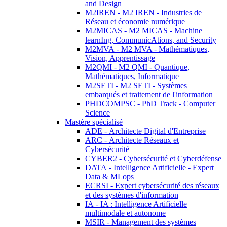
and Design
M2IREN - M2 IREN - Industries de
Réseau et économie numérique
M2MICAS - M2 MICAS - Machine
learnIng, CommunicAtions, and Security
M2MVA - M2 MVA - Mathématiques,
Vision, Apprentissage
M2QMI - M2 QMI - Quantique,
Mathématiques, Informatique
M2SETI - M2 SETI - Systèmes
embarqués et traitement de l'information
PHDCOMPSC - PhD Track - Computer
Science
Mastère spécialisé
ADE - Architecte Digital d'Entreprise
ARC - Architecte Réseaux et
Cybersécurité
CYBER2 - Cybersécurité et Cyberdéfense
DATA - Intelligence Artificielle - Expert
Data & MLops
ECRSI - Expert cybersécurité des réseaux
et des systèmes d'information
IA - IA : Intelligence Artificielle
multimodale et autonome
MSIR - Management des systèmes