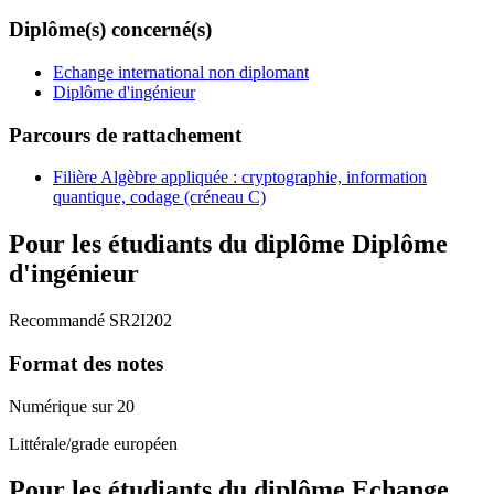
Diplôme(s) concerné(s)
Echange international non diplomant
Diplôme d'ingénieur
Parcours de rattachement
Filière Algèbre appliquée : cryptographie, information
quantique, codage (créneau C)
Pour les étudiants du diplôme
Diplôme
d'ingénieur
Recommandé SR2I202
Format des notes
Numérique sur 20
Littérale/grade européen
Pour les étudiants du diplôme
Echange