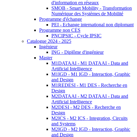
d'information en réseaux
SMOB - Smart Mobility - Transformation
Numérique des Systèmes de Mobilité
Programme d'échange
PEI - Echange international non diplomant
Programme non CES
PNCIPSIC - Cycle IPSIC
Catalogue 2024 - 2025
Ingénieur
ING - Diplôme d'ingénieur
Master
M1DATAAI - M1 DATAAI - Data and
Artificial Intelligence
M1IGD - M1 IGD - Interaction, Graphic
and Design
M1REDESI - M1 DES - Recherche en
Design
M2DATAAI - M2 DATAAI - Data and
Artificial Intelligence
M2DESI - M2 DES - Recherche en
Design
M2ICS - M2 ICS - Integration, Circuits
and Systems
M2IGD - M2 IGD - Interaction, Graphic
and Design