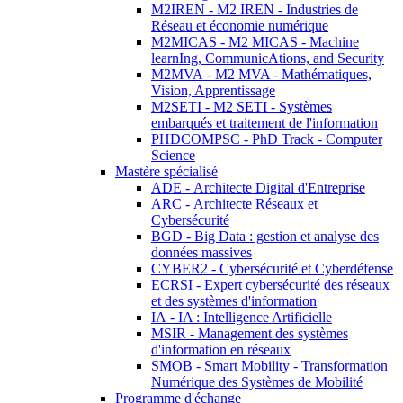
M2IREN - M2 IREN - Industries de
Réseau et économie numérique
M2MICAS - M2 MICAS - Machine
learnIng, CommunicAtions, and Security
M2MVA - M2 MVA - Mathématiques,
Vision, Apprentissage
M2SETI - M2 SETI - Systèmes
embarqués et traitement de l'information
PHDCOMPSC - PhD Track - Computer
Science
Mastère spécialisé
ADE - Architecte Digital d'Entreprise
ARC - Architecte Réseaux et
Cybersécurité
BGD - Big Data : gestion et analyse des
données massives
CYBER2 - Cybersécurité et Cyberdéfense
ECRSI - Expert cybersécurité des réseaux
et des systèmes d'information
IA - IA : Intelligence Artificielle
MSIR - Management des systèmes
d'information en réseaux
SMOB - Smart Mobility - Transformation
Numérique des Systèmes de Mobilité
Programme d'échange