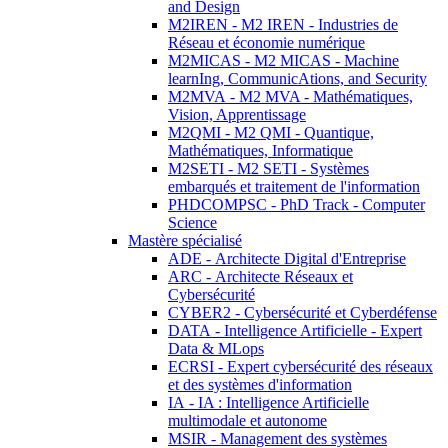
and Design
M2IREN - M2 IREN - Industries de
Réseau et économie numérique
M2MICAS - M2 MICAS - Machine
learnIng, CommunicAtions, and Security
M2MVA - M2 MVA - Mathématiques,
Vision, Apprentissage
M2QMI - M2 QMI - Quantique,
Mathématiques, Informatique
M2SETI - M2 SETI - Systèmes
embarqués et traitement de l'information
PHDCOMPSC - PhD Track - Computer
Science
Mastère spécialisé
ADE - Architecte Digital d'Entreprise
ARC - Architecte Réseaux et
Cybersécurité
CYBER2 - Cybersécurité et Cyberdéfense
DATA - Intelligence Artificielle - Expert
Data & MLops
ECRSI - Expert cybersécurité des réseaux
et des systèmes d'information
IA - IA : Intelligence Artificielle
multimodale et autonome
MSIR - Management des systèmes