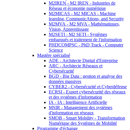
M2IREN - M2 IREN - Industries de
Réseau et économie numérique
M2MICAS - M2 MICAS - Machine
learnIng, CommunicAtions, and Security
M2MVA - M2 MVA - Mathématiques,
Vision, Apprentissage
M2SETI - M2 SETI - Systèmes
embarqués et traitement de l'information
PHDCOMPSC - PhD Track - Computer
Science
Mastère spécialisé
ADE - Architecte Digital d'Entreprise
ARC - Architecte Réseaux et
Cybersécurité
BGD - Big Data : gestion et analyse des
données massives
CYBER2 - Cybersécurité et Cyberdéfense
ECRSI - Expert cybersécurité des réseaux
et des systèmes d'information
IA - IA : Intelligence Artificielle
MSIR - Management des systèmes
d'information en réseaux
SMOB - Smart Mobility - Transformation
Numérique des Systèmes de Mobilité
Programme d'échange