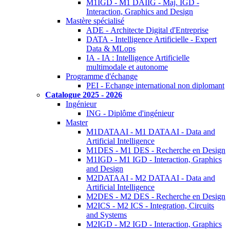
M1IGD - M1 DAIIG - Maj. IGD -
Interaction, Graphics and Design
Mastère spécialisé
ADE - Architecte Digital d'Entreprise
DATA - Intelligence Artificielle - Expert
Data & MLops
IA - IA : Intelligence Artificielle
multimodale et autonome
Programme d'échange
PEI - Echange international non diplomant
Catalogue 2025 - 2026
Ingénieur
ING - Diplôme d'ingénieur
Master
M1DATAAI - M1 DATAAI - Data and
Artificial Intelligence
M1DES - M1 DES - Recherche en Design
M1IGD - M1 IGD - Interaction, Graphics
and Design
M2DATAAI - M2 DATAAI - Data and
Artificial Intelligence
M2DES - M2 DES - Recherche en Design
M2ICS - M2 ICS - Integration, Circuits
and Systems
M2IGD - M2 IGD - Interaction, Graphics