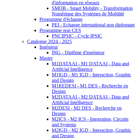
d'information en réseaux
SMOB - Smart Mobility - Transformation
Numérique des Systèmes de Mobilité
Programme d'échange
PEI - Echange international non diplomant
Programme non CES
PNCIPSIC - Cycle IPSIC
Catalogue 2024 - 2025
Ingénieur
ING - Diplôme d'ingénieur
Master
M1DATAAI - M1 DATAAI - Data and
Artificial Intelligence
M1IGD - M1 IGD - Interaction, Graphic
and Design
M1REDESI - M1 DES - Recherche en
Design
M2DATAAI - M2 DATAAI - Data and
Artificial Intelligence
M2DESI - M2 DES - Recherche en
Design
M2ICS - M2 ICS - Integration, Circuits
and Systems
M2IGD - M2 IGD - Interaction, Graphic
and Design