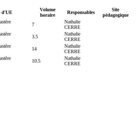
Volume
Site
e d'UE
Responsables
horaire
pédagogique
astère
Nathalie
7
CERRE
astère
Nathalie
3.5
CERRE
astère
Nathalie
14
CERRE
astère
Nathalie
10.5
CERRE