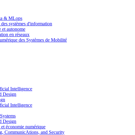
Data & MLops
 des systèmes d'information
le et autonome
tion en réseaux
umérique des Systèmes de Mobilité
ial Intelligence
d Design
ign
ial Intelligence
 Systems
d Design
 et économie numérique
, CommunicAtions, and Security