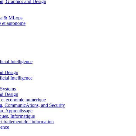
n, Graphics and Design
Data & MLops
le et autonome
ial Intelligence
nd Design
ial Intelligence
 Systems
nd Design
 et économie numérique
, CommunicAtions, and Security
, Apprentissage
ues, Informatique
traitement de l'information
ence