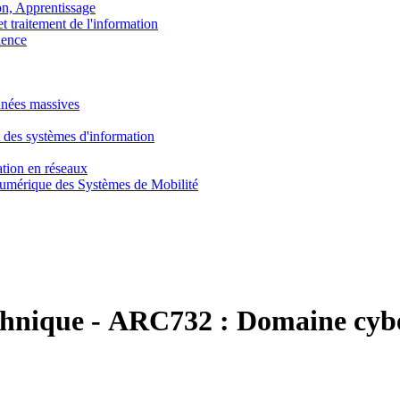
, Apprentissage
traitement de l'information
ence
nnées massives
 des systèmes d'information
tion en réseaux
umérique des Systèmes de Mobilité
chnique
-
ARC732 :
Domaine cyber