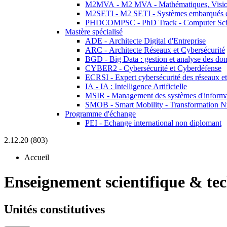
M2MVA - M2 MVA - Mathématiques, Vision
M2SETI - M2 SETI - Systèmes embarqués et 
PHDCOMPSC - PhD Track - Computer Sci
Mastère spécialisé
ADE - Architecte Digital d'Entreprise
ARC - Architecte Réseaux et Cybersécurité
BGD - Big Data : gestion et analyse des do
CYBER2 - Cybersécurité et Cyberdéfense
ECRSI - Expert cybersécurité des réseaux et
IA - IA : Intelligence Artificielle
MSIR - Management des systèmes d'informa
SMOB - Smart Mobility - Transformation N
Programme d'échange
PEI - Echange international non diplomant
2.12.20 (803)
Accueil
Enseignement scientifique & te
Unités constitutives