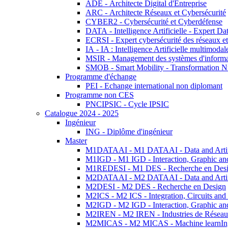
ADE - Architecte Digital d'Entreprise
ARC - Architecte Réseaux et Cybersécurité
CYBER2 - Cybersécurité et Cyberdéfense
DATA - Intelligence Artificielle - Expert 
ECRSI - Expert cybersécurité des réseaux et
IA - IA : Intelligence Artificielle multimoda
MSIR - Management des systèmes d'informa
SMOB - Smart Mobility - Transformation N
Programme d'échange
PEI - Echange international non diplomant
Programme non CES
PNCIPSIC - Cycle IPSIC
Catalogue 2024 - 2025
Ingénieur
ING - Diplôme d'ingénieur
Master
M1DATAAI - M1 DATAAI - Data and Artific
M1IGD - M1 IGD - Interaction, Graphic an
M1REDESI - M1 DES - Recherche en Des
M2DATAAI - M2 DATAAI - Data and Artific
M2DESI - M2 DES - Recherche en Design
M2ICS - M2 ICS - Integration, Circuits and
M2IGD - M2 IGD - Interaction, Graphic an
M2IREN - M2 IREN - Industries de Réseau
M2MICAS - M2 MICAS - Machine learnIng