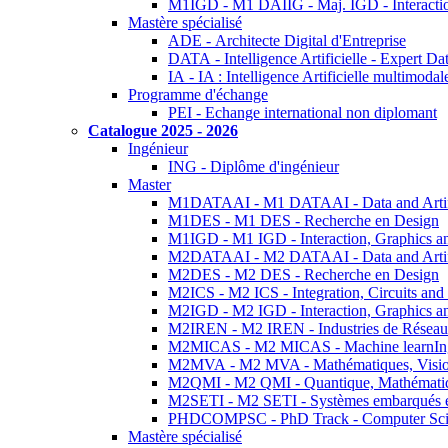
M1IGD - M1 DAIIG - Maj. IGD - Interactio
Mastère spécialisé
ADE - Architecte Digital d'Entreprise
DATA - Intelligence Artificielle - Expert 
IA - IA : Intelligence Artificielle multimoda
Programme d'échange
PEI - Echange international non diplomant
Catalogue 2025 - 2026
Ingénieur
ING - Diplôme d'ingénieur
Master
M1DATAAI - M1 DATAAI - Data and Artific
M1DES - M1 DES - Recherche en Design
M1IGD - M1 IGD - Interaction, Graphics a
M2DATAAI - M2 DATAAI - Data and Artific
M2DES - M2 DES - Recherche en Design
M2ICS - M2 ICS - Integration, Circuits and
M2IGD - M2 IGD - Interaction, Graphics a
M2IREN - M2 IREN - Industries de Réseau
M2MICAS - M2 MICAS - Machine learnIng
M2MVA - M2 MVA - Mathématiques, Vision
M2QMI - M2 QMI - Quantique, Mathématiq
M2SETI - M2 SETI - Systèmes embarqués et 
PHDCOMPSC - PhD Track - Computer Sci
Mastère spécialisé