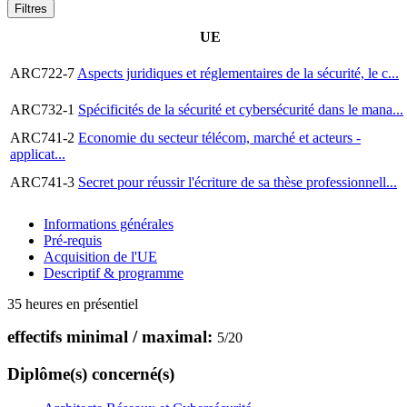
Filtres
UE
ARC722-7
Aspects juridiques et réglementaires de la sécurité, le c...
ARC732-1
Spécificités de la sécurité et cybersécurité dans le mana...
ARC741-2
Economie du secteur télécom, marché et acteurs -
applicat...
ARC741-3
Secret pour réussir l'écriture de sa thèse professionnell...
Informations générales
Pré-requis
Acquisition de l'UE
Descriptif & programme
35 heures en présentiel
effectifs minimal / maximal:
5
/
20
Diplôme(s) concerné(s)