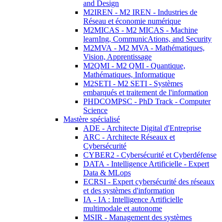
and Design
M2IREN - M2 IREN - Industries de
Réseau et économie numérique
M2MICAS - M2 MICAS - Machine
learnIng, CommunicAtions, and Security
M2MVA - M2 MVA - Mathématiques,
Vision, Apprentissage
M2QMI - M2 QMI - Quantique,
Mathématiques, Informatique
M2SETI - M2 SETI - Systèmes
embarqués et traitement de l'information
PHDCOMPSC - PhD Track - Computer
Science
Mastère spécialisé
ADE - Architecte Digital d'Entreprise
ARC - Architecte Réseaux et
Cybersécurité
CYBER2 - Cybersécurité et Cyberdéfense
DATA - Intelligence Artificielle - Expert
Data & MLops
ECRSI - Expert cybersécurité des réseaux
et des systèmes d'information
IA - IA : Intelligence Artificielle
multimodale et autonome
MSIR - Management des systèmes