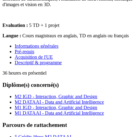
d'images et vision en 3D.
Evaluation :
5 TD + 1 projet
Langue :
Cours magistraux en anglais, TD en anglais ou français
Informations générales
Pré-requis
Acquisition de l'UE
Descriptif & programme
36 heures en présentiel
Diplôme(s) concerné(s)
M2 IGD - Interaction, Graphic and Design
M2 DATAAI - Data and Artificial Intelligence
M1 IGD - Interaction, Graphic and Design
M1 DATAAI - Data and Artificial Intelligence
Parcours de rattachement
5 Crédits libres M2 DATAAI