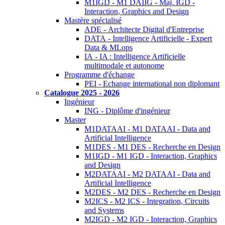
M1IGD - M1 DAIIG - Maj. IGD -
Interaction, Graphics and Design
Mastère spécialisé
ADE - Architecte Digital d'Entreprise
DATA - Intelligence Artificielle - Expert
Data & MLops
IA - IA : Intelligence Artificielle
multimodale et autonome
Programme d'échange
PEI - Echange international non diplomant
Catalogue 2025 - 2026
Ingénieur
ING - Diplôme d'ingénieur
Master
M1DATAAI - M1 DATAAI - Data and
Artificial Intelligence
M1DES - M1 DES - Recherche en Design
M1IGD - M1 IGD - Interaction, Graphics
and Design
M2DATAAI - M2 DATAAI - Data and
Artificial Intelligence
M2DES - M2 DES - Recherche en Design
M2ICS - M2 ICS - Integration, Circuits
and Systems
M2IGD - M2 IGD - Interaction, Graphics