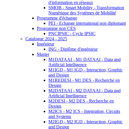
d'information en réseaux
SMOB - Smart Mobility - Transformation
Numérique des Systèmes de Mobilité
Programme d'échange
PEI - Echange international non diplomant
Programme non CES
PNCIPSIC - Cycle IPSIC
Catalogue 2024 - 2025
Ingénieur
ING - Diplôme d'ingénieur
Master
M1DATAAI - M1 DATAAI - Data and
Artificial Intelligence
M1IGD - M1 IGD - Interaction, Graphic
and Design
M1REDESI - M1 DES - Recherche en
Design
M2DATAAI - M2 DATAAI - Data and
Artificial Intelligence
M2DESI - M2 DES - Recherche en
Design
M2ICS - M2 ICS - Integration, Circuits
and Systems
M2IGD - M2 IGD - Interaction, Graphic
and Design