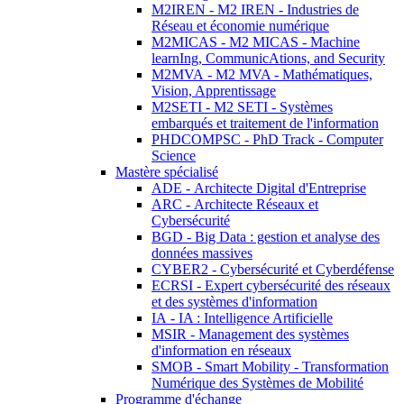
M2IREN - M2 IREN - Industries de
Réseau et économie numérique
M2MICAS - M2 MICAS - Machine
learnIng, CommunicAtions, and Security
M2MVA - M2 MVA - Mathématiques,
Vision, Apprentissage
M2SETI - M2 SETI - Systèmes
embarqués et traitement de l'information
PHDCOMPSC - PhD Track - Computer
Science
Mastère spécialisé
ADE - Architecte Digital d'Entreprise
ARC - Architecte Réseaux et
Cybersécurité
BGD - Big Data : gestion et analyse des
données massives
CYBER2 - Cybersécurité et Cyberdéfense
ECRSI - Expert cybersécurité des réseaux
et des systèmes d'information
IA - IA : Intelligence Artificielle
MSIR - Management des systèmes
d'information en réseaux
SMOB - Smart Mobility - Transformation
Numérique des Systèmes de Mobilité
Programme d'échange