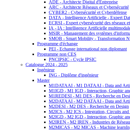
ADE - Architecte Digital d'Entreprise
ARC - Architecte Réseaux et Cybersécurité
CYBER2 - Cybersécurité et Cyberdéfense
DATA - Intelligence Artificielle - Expert 
ECRSI - Expert cybersécurité des réseaux et
IA - IA : Intelligence Artificielle multimoda
MSIR - Management des systèmes d'informa
SMOB - Smart Mobility - Transformation N
Programme d'échange
PEI - Echange international non diplomant
Programme non CES
PNCIPSIC - Cycle IPSIC
Catalogue 2024 - 2025
Ingénieur
ING - Diplôme d'ingénieur
Master
M1DATAAI - M1 DATAAI - Data and Artific
M1IGD - M1 IGD - Interaction, Graphic an
M1REDESI - M1 DES - Recherche en Des
M2DATAAI - M2 DATAAI - Data and Artific
M2DESI - M2 DES - Recherche en Design
M2ICS - M2 ICS - Integration, Circuits and
M2IGD - M2 IGD - Interaction, Graphic an
M2IREN - M2 IREN - Industries de Réseau
M2MICAS - M2 MICAS - Machine learnIng