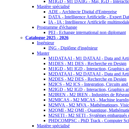
M1IGD - M1 DAIIG - Maj. IGD - Interactio
Mastère spécialisé
ADE - Architecte Digital d'Entreprise
DATA - Intelligence Artificielle - Expert 
IA - IA : Intelligence Artificielle multimoda
Programme d'échange
PEI - Echange international non diplomant
Catalogue 2025 - 2026
Ingénieur
ING - Diplôme d'ingénieur
Master
M1DATAAI - M1 DATAAI - Data and Artific
M1DES - M1 DES - Recherche en Design
M1IGD - M1 IGD - Interaction, Graphics a
M2DATAAI - M2 DATAAI - Data and Artific
M2DES - M2 DES - Recherche en Design
M2ICS - M2 ICS - Integration, Circuits and
M2IGD - M2 IGD - Interaction, Graphics a
M2IREN - M2 IREN - Industries de Réseau
M2MICAS - M2 MICAS - Machine learnIng
M2MVA - M2 MVA - Mathématiques, Vision
M2QMI - M2 QMI - Quantique, Mathématiq
M2SETI - M2 SETI - Systèmes embarqués et 
PHDCOMPSC - PhD Track - Computer Sci
Mastère spécialisé