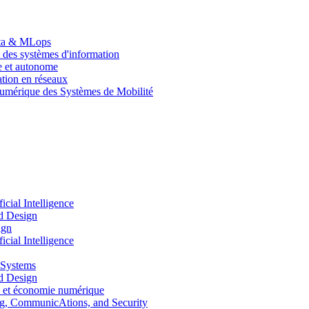
Data & MLops
 des systèmes d'information
le et autonome
tion en réseaux
umérique des Systèmes de Mobilité
ial Intelligence
d Design
ign
ial Intelligence
 Systems
d Design
 et économie numérique
, CommunicAtions, and Security