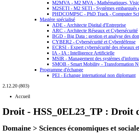
M2MVA - M2 MVA - Mathématiques, Vision
M2SETI - M2 SETI - Systèmes embarqués et 
PHDCOMPSC - PhD Track - Computer Sci
Mastère spécialisé
ADE - Architecte Digital d'Entreprise
ARC - Architecte Réseaux et Cybersécurité
BGD - Big Data : gestion et analyse des do
CYBER2 - Cybersécurité et Cyberdéfense
ECRSI - Expert cybersécurité des réseaux et
IA - IA : Intelligence Artificielle
MSIR - Management des systèmes d'informa
SMOB - Smart Mobility - Transformation N
Programme d'échange
PEI - Echange international non diplomant
2.12.20 (803)
Accueil
Droit
-
HSS_0EL23_TP :
Droit 
Domaine > Sciences économiques et sociale