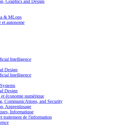
n, Graphics and Design
Data & MLops
le et autonome
ial Intelligence
nd Design
ial Intelligence
 Systems
nd Design
 et économie numérique
, CommunicAtions, and Security
, Apprentissage
ues, Informatique
traitement de l'information
ence