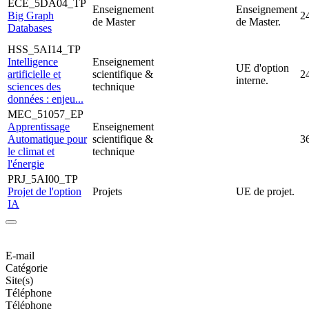
ECE_5DA04_TP
Enseignement
Enseignement
Big Graph
2
de Master
de Master.
Databases
HSS_5AI14_TP
Intelligence
Enseignement
UE d'option
artificielle et
scientifique &
2
interne.
sciences des
technique
données : enjeu...
MEC_51057_EP
Apprentissage
Enseignement
Automatique pour
scientifique &
3
le climat et
technique
l'énergie
PRJ_5AI00_TP
Projet de l'option
Projets
UE de projet.
IA
E-mail
Catégorie
Site(s)
Téléphone
Téléphone