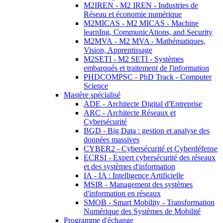
M2IREN - M2 IREN - Industries de
Réseau et économie numérique
M2MICAS - M2 MICAS - Machine
learnIng, CommunicAtions, and Security
M2MVA - M2 MVA - Mathématiques,
Vision, Apprentissage
M2SETI - M2 SETI - Systèmes
embarqués et traitement de l'information
PHDCOMPSC - PhD Track - Computer
Science
Mastère spécialisé
ADE - Architecte Digital d'Entreprise
ARC - Architecte Réseaux et
Cybersécurité
BGD - Big Data : gestion et analyse des
données massives
CYBER2 - Cybersécurité et Cyberdéfense
ECRSI - Expert cybersécurité des réseaux
et des systèmes d'information
IA - IA : Intelligence Artificielle
MSIR - Management des systèmes
d'information en réseaux
SMOB - Smart Mobility - Transformation
Numérique des Systèmes de Mobilité
Programme d'échange