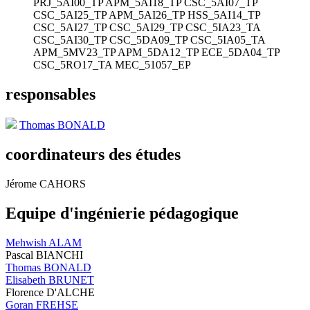
PRJ_5AI00_TP
APM_5AI18_TP
CSC_5AI07_TP
CSC_5AI25_TP
APM_5AI26_TP
HSS_5AI14_TP
CSC_5AI27_TP
CSC_5AI29_TP
CSC_5IA23_TA
CSC_5AI30_TP
CSC_5DA09_TP
CSC_5IA05_TA
APM_5MV23_TP
APM_5DA12_TP
ECE_5DA04_TP
CSC_5RO17_TA
MEC_51057_EP
responsables
Thomas BONALD
coordinateurs des études
Jérome CAHORS
Equipe d'ingénierie pédagogique
Mehwish ALAM
Pascal BIANCHI
Thomas BONALD
Elisabeth BRUNET
Florence D'ALCHE
Goran FREHSE