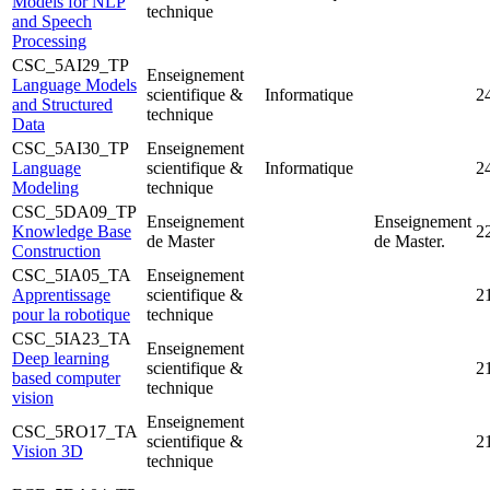
Models for NLP
technique
and Speech
Processing
CSC_5AI29_TP
Enseignement
Language Models
scientifique &
Informatique
2
and Structured
technique
Data
CSC_5AI30_TP
Enseignement
Language
scientifique &
Informatique
2
Modeling
technique
CSC_5DA09_TP
Enseignement
Enseignement
Knowledge Base
2
de Master
de Master.
Construction
CSC_5IA05_TA
Enseignement
Apprentissage
scientifique &
2
pour la robotique
technique
CSC_5IA23_TA
Enseignement
Deep learning
scientifique &
2
based computer
technique
vision
Enseignement
CSC_5RO17_TA
scientifique &
2
Vision 3D
technique