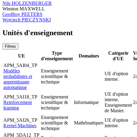
Nils HOLZENBERGER
Winston MAXWELL
Geoffroy PEETERS
Wojciech PIECZYNSKI
Unités d'enseignement
Filtres
Type
Catégorie
V
UE
Domaines
d'enseignement
d'UE
h
APM_5AI04_TP
Modèles
Enseignement
UE d'option
probabilistes et
scientifique &
2
interne.
apprentissage
technique
automatique
UE d'option
APM_5AI18_TP
Enseignement
interne,
Reinforcement
scientifique &
Informatique
2
Enseignement
learning
technique
de Master.
Enseignement
APM_5AI26_TP
UE d'option
scientifique &
Mathématiques
2
Kernel Machines
interne.
technique
APM_5DA12_TP