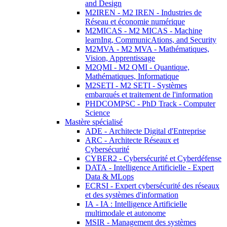
and Design
M2IREN - M2 IREN - Industries de
Réseau et économie numérique
M2MICAS - M2 MICAS - Machine
learnIng, CommunicAtions, and Security
M2MVA - M2 MVA - Mathématiques,
Vision, Apprentissage
M2QMI - M2 QMI - Quantique,
Mathématiques, Informatique
M2SETI - M2 SETI - Systèmes
embarqués et traitement de l'information
PHDCOMPSC - PhD Track - Computer
Science
Mastère spécialisé
ADE - Architecte Digital d'Entreprise
ARC - Architecte Réseaux et
Cybersécurité
CYBER2 - Cybersécurité et Cyberdéfense
DATA - Intelligence Artificielle - Expert
Data & MLops
ECRSI - Expert cybersécurité des réseaux
et des systèmes d'information
IA - IA : Intelligence Artificielle
multimodale et autonome
MSIR - Management des systèmes