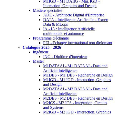
M1IGD - M1 DAIIG - Maj. IGD -
Interaction, Graphics and Design
Mastère spécialisé
ADE - Architecte Digital d'Entreprise
DATA - Intelligence Artificielle - Expert
Data & MLops
IA - IA : Intelligence Artificielle
multimodale et autonome
Programme d'échange
PEI - Echange international non diplomant
Catalogue 2025 - 2026
Ingénieur
ING - Diplôme d'ingénieur
Master
M1DATAAI - M1 DATAAI - Data and
Artificial Intelligence
M1DES - M1 DES - Recherche en Design
M1IGD - M1 IGD - Interaction, Graphics
and Design
M2DATAAI - M2 DATAAI - Data and
Artificial Intelligence
M2DES - M2 DES - Recherche en Design
M2ICS - M2 ICS - Integration, Circuits
and Systems
M2IGD - M2 IGD - Interaction, Graphics