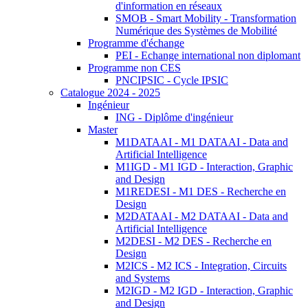
d'information en réseaux
SMOB - Smart Mobility - Transformation
Numérique des Systèmes de Mobilité
Programme d'échange
PEI - Echange international non diplomant
Programme non CES
PNCIPSIC - Cycle IPSIC
Catalogue 2024 - 2025
Ingénieur
ING - Diplôme d'ingénieur
Master
M1DATAAI - M1 DATAAI - Data and
Artificial Intelligence
M1IGD - M1 IGD - Interaction, Graphic
and Design
M1REDESI - M1 DES - Recherche en
Design
M2DATAAI - M2 DATAAI - Data and
Artificial Intelligence
M2DESI - M2 DES - Recherche en
Design
M2ICS - M2 ICS - Integration, Circuits
and Systems
M2IGD - M2 IGD - Interaction, Graphic
and Design