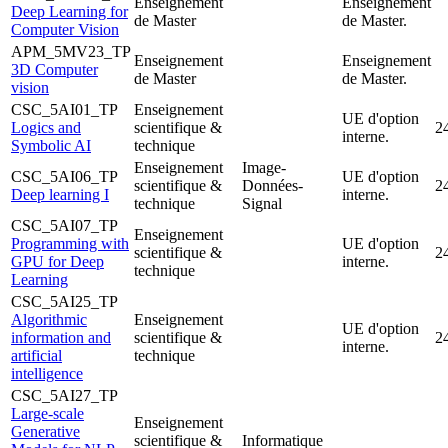
Enseignement
Enseignement
Deep Learning for
de Master
de Master.
Computer Vision
APM_5MV23_TP
Enseignement
Enseignement
3D Computer
de Master
de Master.
vision
CSC_5AI01_TP
Enseignement
UE d'option
Logics and
scientifique &
2
interne.
Symbolic AI
technique
Enseignement
Image-
CSC_5AI06_TP
UE d'option
scientifique &
Données-
2
Deep learning I
interne.
technique
Signal
CSC_5AI07_TP
Enseignement
Programming with
UE d'option
scientifique &
2
GPU for Deep
interne.
technique
Learning
CSC_5AI25_TP
Algorithmic
Enseignement
UE d'option
information and
scientifique &
2
interne.
artificial
technique
intelligence
CSC_5AI27_TP
Large-scale
Enseignement
Generative
scientifique &
Informatique