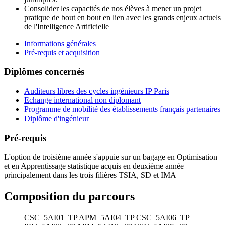
Consolider les capacités de nos élèves à mener un projet
pratique de bout en bout en lien avec les grands enjeux actuels
de l'Intelligence Artificielle
Informations générales
Pré-requis et acquisition
Diplômes concernés
Auditeurs libres des cycles ingénieurs IP Paris
Echange international non diplomant
Programme de mobilité des établissements français partenaires
Diplôme d'ingénieur
Pré-requis
L'option de troisième année s'appuie sur un bagage en Optimisation
et en Apprentissage statistique acquis en deuxième année
principalement dans les trois filières TSIA, SD et IMA
Composition du parcours
CSC_5AI01_TP
APM_5AI04_TP
CSC_5AI06_TP