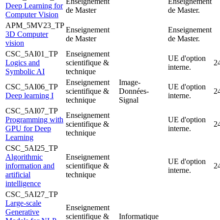
Enseignement
Enseignement
Deep Learning for
de Master
de Master.
Computer Vision
APM_5MV23_TP
Enseignement
Enseignement
3D Computer
de Master
de Master.
vision
CSC_5AI01_TP
Enseignement
UE d'option
Logics and
scientifique &
2
interne.
Symbolic AI
technique
Enseignement
Image-
CSC_5AI06_TP
UE d'option
scientifique &
Données-
2
Deep learning I
interne.
technique
Signal
CSC_5AI07_TP
Enseignement
Programming with
UE d'option
scientifique &
2
GPU for Deep
interne.
technique
Learning
CSC_5AI25_TP
Algorithmic
Enseignement
UE d'option
information and
scientifique &
2
interne.
artificial
technique
intelligence
CSC_5AI27_TP
Large-scale
Enseignement
Generative
scientifique &
Informatique