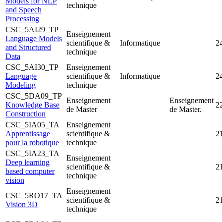
Models for NLP
technique
and Speech
Processing
CSC_5AI29_TP
Enseignement
Language Models
scientifique &
Informatique
2
and Structured
technique
Data
CSC_5AI30_TP
Enseignement
Language
scientifique &
Informatique
2
Modeling
technique
CSC_5DA09_TP
Enseignement
Enseignement
Knowledge Base
2
de Master
de Master.
Construction
CSC_5IA05_TA
Enseignement
Apprentissage
scientifique &
2
pour la robotique
technique
CSC_5IA23_TA
Enseignement
Deep learning
scientifique &
2
based computer
technique
vision
Enseignement
CSC_5RO17_TA
scientifique &
2
Vision 3D
technique