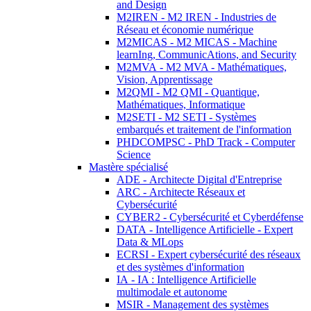
and Design
M2IREN - M2 IREN - Industries de
Réseau et économie numérique
M2MICAS - M2 MICAS - Machine
learnIng, CommunicAtions, and Security
M2MVA - M2 MVA - Mathématiques,
Vision, Apprentissage
M2QMI - M2 QMI - Quantique,
Mathématiques, Informatique
M2SETI - M2 SETI - Systèmes
embarqués et traitement de l'information
PHDCOMPSC - PhD Track - Computer
Science
Mastère spécialisé
ADE - Architecte Digital d'Entreprise
ARC - Architecte Réseaux et
Cybersécurité
CYBER2 - Cybersécurité et Cyberdéfense
DATA - Intelligence Artificielle - Expert
Data & MLops
ECRSI - Expert cybersécurité des réseaux
et des systèmes d'information
IA - IA : Intelligence Artificielle
multimodale et autonome
MSIR - Management des systèmes