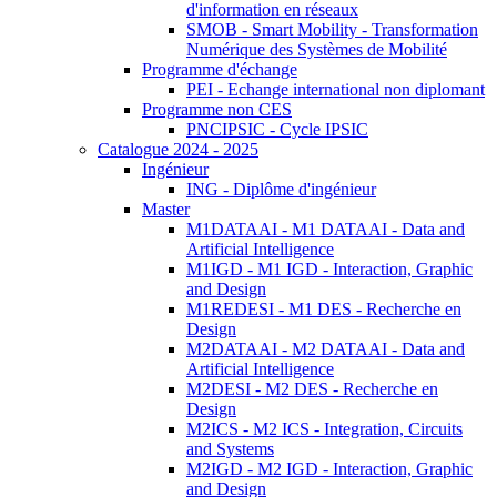
d'information en réseaux
SMOB - Smart Mobility - Transformation
Numérique des Systèmes de Mobilité
Programme d'échange
PEI - Echange international non diplomant
Programme non CES
PNCIPSIC - Cycle IPSIC
Catalogue 2024 - 2025
Ingénieur
ING - Diplôme d'ingénieur
Master
M1DATAAI - M1 DATAAI - Data and
Artificial Intelligence
M1IGD - M1 IGD - Interaction, Graphic
and Design
M1REDESI - M1 DES - Recherche en
Design
M2DATAAI - M2 DATAAI - Data and
Artificial Intelligence
M2DESI - M2 DES - Recherche en
Design
M2ICS - M2 ICS - Integration, Circuits
and Systems
M2IGD - M2 IGD - Interaction, Graphic
and Design