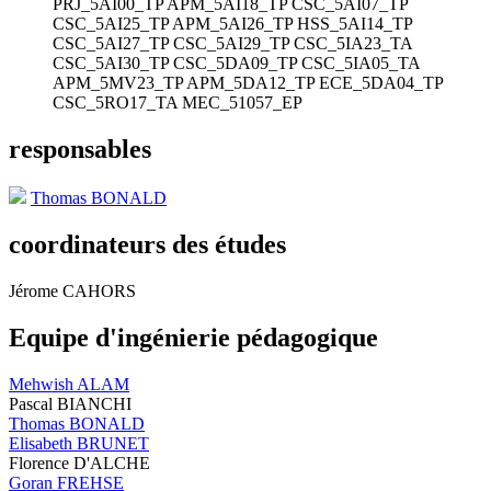
PRJ_5AI00_TP
APM_5AI18_TP
CSC_5AI07_TP
CSC_5AI25_TP
APM_5AI26_TP
HSS_5AI14_TP
CSC_5AI27_TP
CSC_5AI29_TP
CSC_5IA23_TA
CSC_5AI30_TP
CSC_5DA09_TP
CSC_5IA05_TA
APM_5MV23_TP
APM_5DA12_TP
ECE_5DA04_TP
CSC_5RO17_TA
MEC_51057_EP
responsables
Thomas BONALD
coordinateurs des études
Jérome CAHORS
Equipe d'ingénierie pédagogique
Mehwish ALAM
Pascal BIANCHI
Thomas BONALD
Elisabeth BRUNET
Florence D'ALCHE
Goran FREHSE