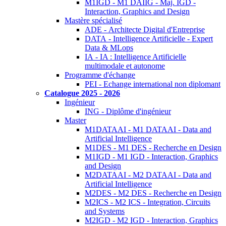
M1IGD - M1 DAIIG - Maj. IGD -
Interaction, Graphics and Design
Mastère spécialisé
ADE - Architecte Digital d'Entreprise
DATA - Intelligence Artificielle - Expert
Data & MLops
IA - IA : Intelligence Artificielle
multimodale et autonome
Programme d'échange
PEI - Echange international non diplomant
Catalogue 2025 - 2026
Ingénieur
ING - Diplôme d'ingénieur
Master
M1DATAAI - M1 DATAAI - Data and
Artificial Intelligence
M1DES - M1 DES - Recherche en Design
M1IGD - M1 IGD - Interaction, Graphics
and Design
M2DATAAI - M2 DATAAI - Data and
Artificial Intelligence
M2DES - M2 DES - Recherche en Design
M2ICS - M2 ICS - Integration, Circuits
and Systems
M2IGD - M2 IGD - Interaction, Graphics