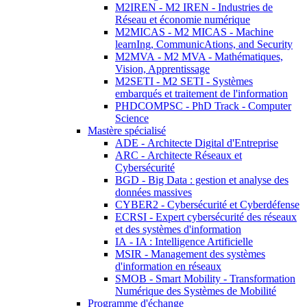
M2IREN - M2 IREN - Industries de
Réseau et économie numérique
M2MICAS - M2 MICAS - Machine
learnIng, CommunicAtions, and Security
M2MVA - M2 MVA - Mathématiques,
Vision, Apprentissage
M2SETI - M2 SETI - Systèmes
embarqués et traitement de l'information
PHDCOMPSC - PhD Track - Computer
Science
Mastère spécialisé
ADE - Architecte Digital d'Entreprise
ARC - Architecte Réseaux et
Cybersécurité
BGD - Big Data : gestion et analyse des
données massives
CYBER2 - Cybersécurité et Cyberdéfense
ECRSI - Expert cybersécurité des réseaux
et des systèmes d'information
IA - IA : Intelligence Artificielle
MSIR - Management des systèmes
d'information en réseaux
SMOB - Smart Mobility - Transformation
Numérique des Systèmes de Mobilité
Programme d'échange