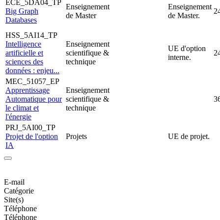
ECE_5DA04_TP
Enseignement
Enseignement
Big Graph
2
de Master
de Master.
Databases
HSS_5AI14_TP
Intelligence
Enseignement
UE d'option
artificielle et
scientifique &
2
interne.
sciences des
technique
données : enjeu...
MEC_51057_EP
Apprentissage
Enseignement
Automatique pour
scientifique &
3
le climat et
technique
l'énergie
PRJ_5AI00_TP
Projet de l'option
Projets
UE de projet.
IA
E-mail
Catégorie
Site(s)
Téléphone
Téléphone