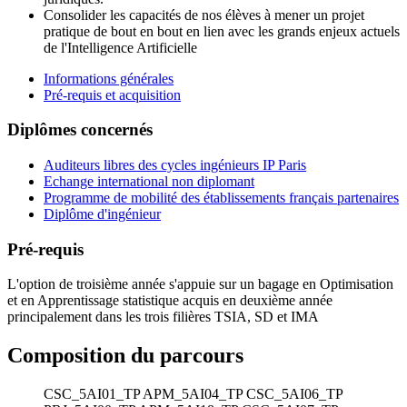
Consolider les capacités de nos élèves à mener un projet
pratique de bout en bout en lien avec les grands enjeux actuels
de l'Intelligence Artificielle
Informations générales
Pré-requis et acquisition
Diplômes concernés
Auditeurs libres des cycles ingénieurs IP Paris
Echange international non diplomant
Programme de mobilité des établissements français partenaires
Diplôme d'ingénieur
Pré-requis
L'option de troisième année s'appuie sur un bagage en Optimisation
et en Apprentissage statistique acquis en deuxième année
principalement dans les trois filières TSIA, SD et IMA
Composition du parcours
CSC_5AI01_TP
APM_5AI04_TP
CSC_5AI06_TP