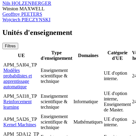
Nils HOLZENBERGER
Winston MAXWELL
Geoffroy PEETERS
Wojciech PIECZYNSKI
Unités d'enseignement
Filtres
Type
Catégorie
V
UE
Domaines
d'enseignement
d'UE
h
APM_5AI04_TP
Modèles
Enseignement
UE d'option
probabilistes et
scientifique &
2
interne.
apprentissage
technique
automatique
UE d'option
APM_5AI18_TP
Enseignement
interne,
Reinforcement
scientifique &
Informatique
2
Enseignement
learning
technique
de Master.
Enseignement
APM_5AI26_TP
UE d'option
scientifique &
Mathématiques
2
Kernel Machines
interne.
technique
APM_5DA12_TP