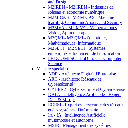
and Design
M2IREN - M2 IREN - Industries de
Réseau et économie numérique
M2MICAS - M2 MICAS - Machine
learnIng, CommunicAtions, and Security
M2MVA - M2 MVA - Mathématiques,
Vision, Apprentissage
M2QMI - M2 QMI - Quantique,
Mathématiques, Informatique
M2SETI - M2 SETI - Systèmes
embarqués et traitement de l'information
PHDCOMPSC - PhD Track - Computer
Science
Mastère spécialisé
ADE - Architecte Digital d'Entreprise
ARC - Architecte Réseaux et
Cybersécurité
CYBER2 - Cybersécurité et Cyberdéfense
DATA - Intelligence Artificielle - Expert
Data & MLops
ECRSI - Expert cybersécurité des réseaux
et des systèmes d'information
IA - IA : Intelligence Artificielle
multimodale et autonome
MSIR - Management des systèmes