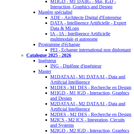
M1IGD - M1 DAIIG - Maj. IGD -
Interaction, Graphics and Design
Mastère spécialisé
ADE - Architecte Digital d'Entreprise
DATA - Intelligence Artificielle - Expert
Data & MLops
IA - IA : Intelligence Artificielle
multimodale et autonome
Programme d'échange
PEI - Echange international non diplomant
Catalogue 2025 - 2026
Ingénieur
ING - Diplôme d'ingénieur
Master
M1DATAAI - M1 DATAAI - Data and
Artificial Intelligence
M1DES - M1 DES - Recherche en Design
M1IGD - M1 IGD - Interaction, Graphics
and Design
M2DATAAI - M2 DATAAI - Data and
Artificial Intelligence
M2DES - M2 DES - Recherche en Design
M2ICS - M2 ICS - Integration, Circuits
and Systems
M2IGD - M2 IGD - Interaction, Graphics