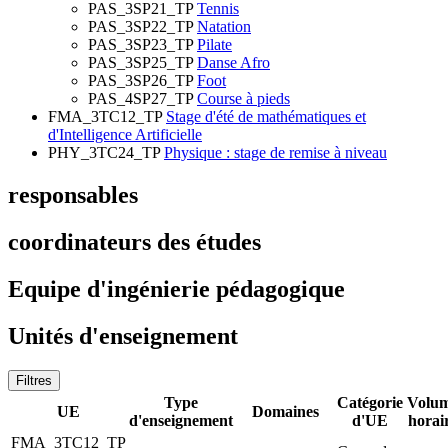
PAS_3SP21_TP
Tennis
PAS_3SP22_TP
Natation
PAS_3SP23_TP
Pilate
PAS_3SP25_TP
Danse Afro
PAS_3SP26_TP
Foot
PAS_4SP27_TP
Course à pieds
FMA_3TC12_TP
Stage d'été de mathématiques et
d'Intelligence Artificielle
PHY_3TC24_TP
Physique : stage de remise à niveau
responsables
coordinateurs des études
Equipe d'ingénierie pédagogique
Unités d'enseignement
Filtres
Type
Catégorie
Volu
UE
Domaines
d'enseignement
d'UE
horai
FMA_3TC12_TP