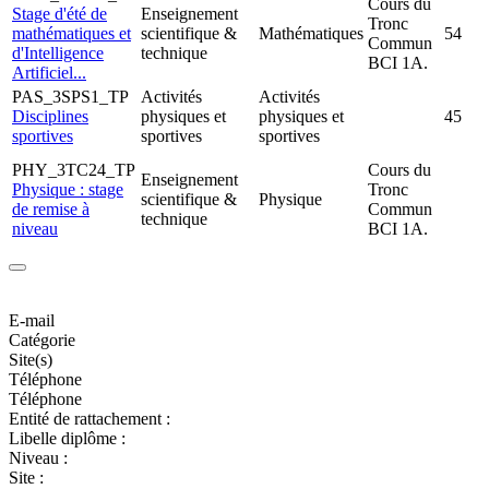
Cours du
Stage d'été de
Enseignement
Tronc
mathématiques et
scientifique &
Mathématiques
54
Commun
d'Intelligence
technique
BCI 1A.
Artificiel...
PAS_3SPS1_TP
Activités
Activités
Disciplines
physiques et
physiques et
45
sportives
sportives
sportives
PHY_3TC24_TP
Cours du
Enseignement
Physique : stage
Tronc
scientifique &
Physique
de remise à
Commun
technique
niveau
BCI 1A.
E-mail
Catégorie
Site(s)
Téléphone
Téléphone
Entité de rattachement :
Libelle diplôme :
Niveau :
Site :