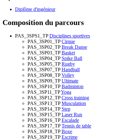
Diplôme d'ingénieur
Composition du parcours
PAS_3SPS1_TP
Disciplines sportives
PAS_3SP01_TP
Cirque
PAS_3SP02_TP
Break Danse
PAS_3SP03_TP
Basket
PAS_3SP04_TP
Spike Ball
PAS_3SP05_TP
Rugby
PAS_3SP07_TP
Handball
PAS_3SP08_TP
Volley
PAS_3SP09_TP
Ultimate
PAS_3SP10_TP
Badminton
PAS_3SP11_TP
Yoga
PAS_3SP12_TP
Cross training
PAS_3SP13_TP
Musculation
PAS_3SP14_TP
Step
PAS_3SP15_TP
Laser Run
PAS_3SP16_TP
Escalade
PAS_3SP17_TP
Tennis de table
PAS_3SP18_TP
Boxe
PAS_3SP19_TP
Escrime