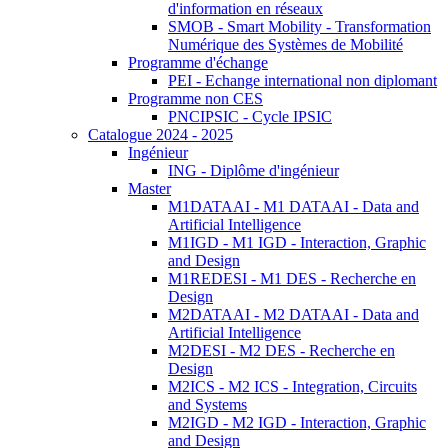
d'information en réseaux
SMOB - Smart Mobility - Transformation
Numérique des Systèmes de Mobilité
Programme d'échange
PEI - Echange international non diplomant
Programme non CES
PNCIPSIC - Cycle IPSIC
Catalogue 2024 - 2025
Ingénieur
ING - Diplôme d'ingénieur
Master
M1DATAAI - M1 DATAAI - Data and
Artificial Intelligence
M1IGD - M1 IGD - Interaction, Graphic
and Design
M1REDESI - M1 DES - Recherche en
Design
M2DATAAI - M2 DATAAI - Data and
Artificial Intelligence
M2DESI - M2 DES - Recherche en
Design
M2ICS - M2 ICS - Integration, Circuits
and Systems
M2IGD - M2 IGD - Interaction, Graphic
and Design