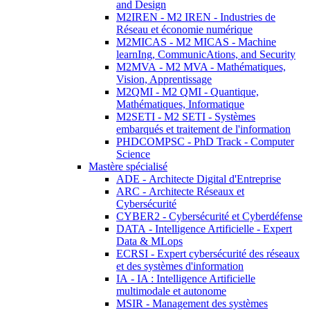
and Design
M2IREN - M2 IREN - Industries de
Réseau et économie numérique
M2MICAS - M2 MICAS - Machine
learnIng, CommunicAtions, and Security
M2MVA - M2 MVA - Mathématiques,
Vision, Apprentissage
M2QMI - M2 QMI - Quantique,
Mathématiques, Informatique
M2SETI - M2 SETI - Systèmes
embarqués et traitement de l'information
PHDCOMPSC - PhD Track - Computer
Science
Mastère spécialisé
ADE - Architecte Digital d'Entreprise
ARC - Architecte Réseaux et
Cybersécurité
CYBER2 - Cybersécurité et Cyberdéfense
DATA - Intelligence Artificielle - Expert
Data & MLops
ECRSI - Expert cybersécurité des réseaux
et des systèmes d'information
IA - IA : Intelligence Artificielle
multimodale et autonome
MSIR - Management des systèmes