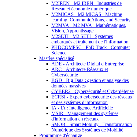
M2IREN - M2 IREN - Industries de
Réseau et économie numérique
M2MICAS - M2 MICAS - Machine
learnIng, CommunicAtions, and Security
M2MVA - M2 MVA - Mathématiques,
Vision, Apprentissage
M2SETI - M2 SETI - Systèmes
embarqués et traitement de l'information
PHDCOMPSC - PhD Track - Computer
Science
Mastère spécialisé
ADE - Architecte Digital d'Entreprise
ARC - Architecte Réseaux et
Cybersécurité
BGD - Big Data : gestion et analyse des
données massives
CYBER2 - Cybersécurité et Cyberdéfense
ECRSI - Expert cybersécurité des réseaux
et des systèmes d'information
IA - IA : Intelligence Artificielle
MSIR - Management des systèmes
d'information en réseaux
SMOB - Smart Mobility - Transformation
Numérique des Systèmes de Mobilité
Programme d'échange