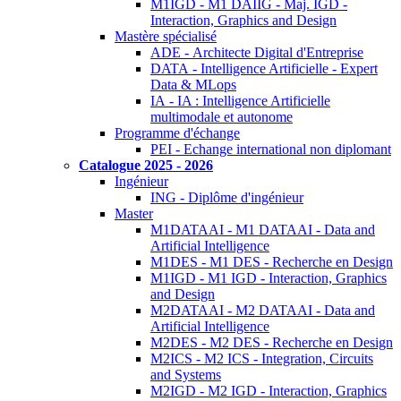
M1IGD - M1 DAIIG - Maj. IGD -
Interaction, Graphics and Design
Mastère spécialisé
ADE - Architecte Digital d'Entreprise
DATA - Intelligence Artificielle - Expert
Data & MLops
IA - IA : Intelligence Artificielle
multimodale et autonome
Programme d'échange
PEI - Echange international non diplomant
Catalogue 2025 - 2026
Ingénieur
ING - Diplôme d'ingénieur
Master
M1DATAAI - M1 DATAAI - Data and
Artificial Intelligence
M1DES - M1 DES - Recherche en Design
M1IGD - M1 IGD - Interaction, Graphics
and Design
M2DATAAI - M2 DATAAI - Data and
Artificial Intelligence
M2DES - M2 DES - Recherche en Design
M2ICS - M2 ICS - Integration, Circuits
and Systems
M2IGD - M2 IGD - Interaction, Graphics