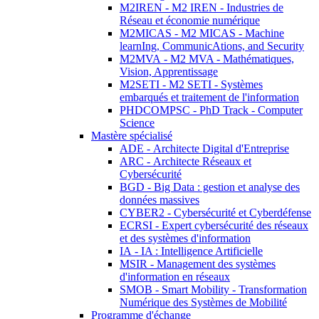
M2IREN - M2 IREN - Industries de
Réseau et économie numérique
M2MICAS - M2 MICAS - Machine
learnIng, CommunicAtions, and Security
M2MVA - M2 MVA - Mathématiques,
Vision, Apprentissage
M2SETI - M2 SETI - Systèmes
embarqués et traitement de l'information
PHDCOMPSC - PhD Track - Computer
Science
Mastère spécialisé
ADE - Architecte Digital d'Entreprise
ARC - Architecte Réseaux et
Cybersécurité
BGD - Big Data : gestion et analyse des
données massives
CYBER2 - Cybersécurité et Cyberdéfense
ECRSI - Expert cybersécurité des réseaux
et des systèmes d'information
IA - IA : Intelligence Artificielle
MSIR - Management des systèmes
d'information en réseaux
SMOB - Smart Mobility - Transformation
Numérique des Systèmes de Mobilité
Programme d'échange