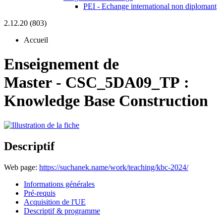
PEI - Echange international non diplomant
2.12.20 (803)
Accueil
Enseignement de
Master
-
CSC_5DA09_TP :
Knowledge Base Construction
Descriptif
Web page:
https://suchanek.name/work/teaching/kbc-2024/
Informations générales
Pré-requis
Acquisition de l'UE
Descriptif & programme