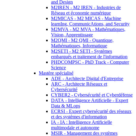
and Design
M2IREN - M2 IREN - Industries de
Réseau et économie numérique
M2MICAS - M2 MICAS - Machine
learnIng, CommunicAtions, and Security
M2MVA - M2 MVA - Mathématiques,
Vision, Apprentissage
M2QMI - M2 QMI - Quantique,
Mathématiques, Informatique
M2SETI - M2 SETI - Systèmes
embarqués et traitement de l'information
PHDCOMPSC - PhD Track - Computer
Science
Mastère spécialisé
ADE - Architecte Digital d'Entreprise
ARC - Architecte Réseaux et
Cybersécurité
CYBER2 - Cybersécurité et Cyberdéfense
DATA - Intelligence Artificielle - Expert
Data & MLops
ECRSI - Expert cybersécurité des réseaux
et des systèmes d'information
IA - IA : Intelligence Artificielle
multimodale et autonome
MSIR - Management des systèmes