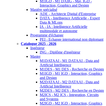
M1IGD - M1 DAIIG - Maj. IGD -
Interaction, Graphics and Design
Mastère spécialisé
ADE - Architecte Digital d'Entreprise
DATA - Intelligence Artificielle - Expert
Data & MLops
IA - IA : Intelligence Artificielle
multimodale et autonome
Programme d'échange
PEI - Echange international non diplomant
Catalogue 2025 - 2026
Ingénieur
ING - Diplôme d'ingénieur
Master
M1DATAAI - M1 DATAAI - Data and
Artificial Intelligence
M1DES - M1 DES - Recherche en Design
M1IGD - M1 IGD - Interaction, Graphics
and Design
M2DATAAI - M2 DATAAI - Data and
Artificial Intelligence
M2DES - M2 DES - Recherche en Design
M2ICS - M2 ICS - Integration, Circuits
and Systems
M2IGD - M2 IGD - Interaction, Graphics